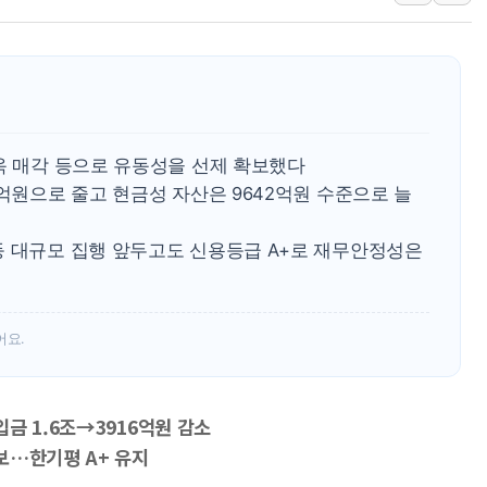
인천시 광복절 현수막 '태
병무청, 보충역 전면 손질…
홈플러스發 대형마트 판매,
윤준병·이해민 의원, '정부
'호우·산사태 주의보' 울진 
옥 매각 등으로 유동성을 선제 확보했다
여야, 황희 '버스 하우스' 공
6억원으로 줄고 현금성 자산은 9642억원 수준으로 늘
등 대규모 집행 앞두고도 신용등급 A+로 재무안정성은
어요.
금 1.6조→3916억원 감소
보…한기평 A+ 유지