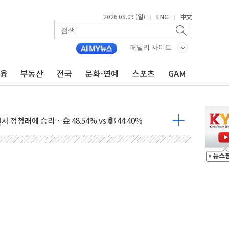
2026.08.09 (일)
ENG
中文
|
|
고 발생…작업자 1명 숨져
철강 AI융합실증센터' 들어선다
패밀리 사이트
대 숨진 채 발견...경찰, 조사 중
금융
부동산
전국
문화·연예
스포츠
GAM
.48%p 차 선두 유지...金 46.01% vs 鄭 44.53%
기 당선...합산득표율 68.63%
해 10대 구속…범행 후 반려견도 죽여
 정청래에 승리…金 48.54% vs 鄭 44.40%
경선 결과...김민석 48.54% 정청래 44.40%
발표...김민석 47.37% 정청래 45.71% 송영길 6.92%
발표...정청래 47.82% 김민석 46.35% 송영길 5.83%
발표...김민석 50.30% 정청래 41.94% 송영길 7.76%
객 400명 맞이…"마음 잇는 시간 되길"
 지급 확정되나…재상고 앞두고 막판 셈법
'행복상자' 전달