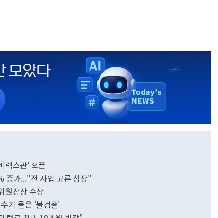
비렉스관' 오픈
% 증가..."전 사업 고른 성장"
융위원장상 수상
수기 물은 '불검출'
"렌털료 최대 18개월 반값"