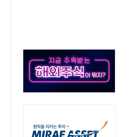
극기 거꾸로' 논란…이틀만에 철거
 예술·체육요원 최대 33% 감축
 역대 최대폭 감소한 9.4%↓…유통업계 양극화 심화
 특사'로 콜롬비아 대통령 취임식 참석
시간당 30mm 강한 비...호우 피해 없어
방…野 "청년 우롱 기괴" vs 與 "송구한 해프닝"