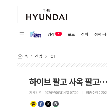
영상
포토
정치
정책·서
홈
산업
ICT
하이브 팔고 사옥 팔고…
기사입력 :
2026년06월14일 07:00
최종수정 :
20