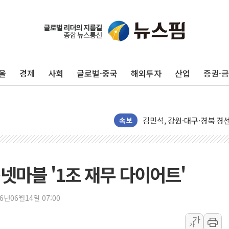
평택 진위면 공장서 질식사
포항 블루밸리 국가산단에 '
상주 낙동강 선착장 하류서 50
울
경제
사회
글로벌·중국
해외투자
산업
증권·
[종합] 김민석, 정청래에 누적 1
민주당 경북도당위원장에 오중
인천서 말다툼 중 어머니 살
김민석, 강원·대구·경북 경선서
속보
[속보] 민주, 강원·대구·경북 
[속보] 민주, 경북 경선 결과 
[속보] 민주, 대구 경선 결과 
넷마블 '1조 재무 다이어트'
[속보] 민주, 강원 경선 결과 
정재헌 CEO, SKT 장기고
26년06월14일 07:00
최태원, 노소영에 9440억
가
가
하나금융, 명동 소상공인에 