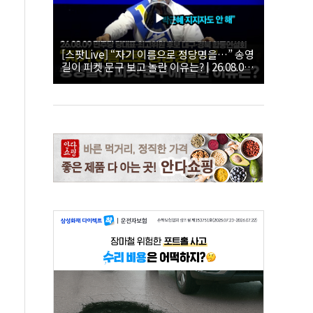
[스팟Live] “자기 이름으로 정당명을…” 송영
길이 피켓 문구 보고 놀란 이유는? | 26.08.09
더불어민주당 당대표·최고위원 후보 대구·경
북 합동연설회