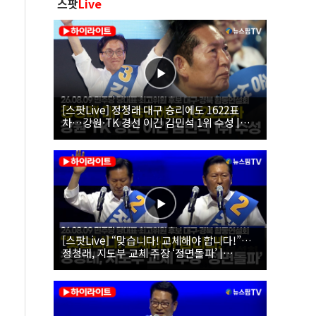
스팟
Live
[스팟Live] 정청래 대구 승리에도 1622표
차…강원·TK 경선 이긴 김민석 1위 수성 |
26.08.09 더불어민주당 당대표·최고위원 후
보 대구·경북 합동연설회
[스팟Live] “맞습니다! 교체해야 합니다!”…
정청래, 지도부 교체 주장 ‘정면돌파’ |
26.08.09 더불어민주당 당대표·최고위원 후
보 대구·경북 합동연설회