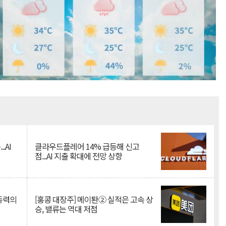
Mute
.AI
클라우드플레어 14% 급등해 신고
점...AI 지출 확대에 전망 상향
 동력의
[홍콩 대장주] 메이퇀② 실적은 고속 상
승, 밸류는 역대 저점