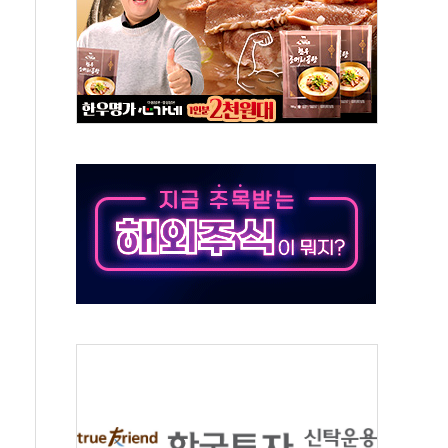
'별똥별 멍' 운영…페르세우스 유성우 관측
 시간당 50mm 이상 폭우…호우경보 발효
90대 숨져…온열질환 여부 조사
기능시험 오전 집중 편성…체감온도 38도 넘으면 중단
가누르기 방지법' 전면 재검토 지시
 시간당 20~30mm 강한 비...가뭄 해소될 듯
 지속…내륙 곳곳 소나기
택 검토, 민주당 스스로 원칙 뒤집는 것"
속…청주·진천 35도, 곳곳 소나기
지·공소청 출범…피해자들 '범죄 사각지대' 우려
보 보안 새판 짠다…'자율규제단체' 타진
 경선 발표...김민석 '재역전' vs 정청래 '격차 확대'