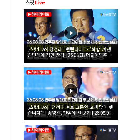
스팟
Live
[스팟Live] 정청래 “뻔뻔하다”…‘화합’ 꺼낸
김민석에 정면 반격 | 26.08.08 더불어민주당
당대표·최고위원 후보 제주 합동연설회
[스팟Live] “정청래 후보 그동안 고생 많이 했
습니다”…송영길, 연임에 선 긋기 | 26.08.08
더불어민주당 당대표·최고위원 후보 제주 합
동연설회