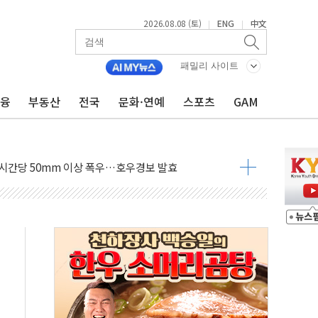
2026.08.08 (토)
ENG
中文
|
|
패밀리 사이트
금융
부동산
전국
문화·연예
스포츠
GAM
루질 중 실종 60대 나흘만에 숨진 채 발견
머니 흉기 살해…10대 아들 체포
에 '뻔뻔' 받아친 정청래…제주 연설서 신경전 고조
 재검토 지시…與 "적극 환영"·野 "졸속 국정"
랑주의보…10일까지 최대 3.5m 높은 물결
 사망 23명…정부, 비상대응기구 가동
양, 수도 베이징도 부동산 규제 철폐
수위 상승으로 피서객 7명 고립…전원 구조