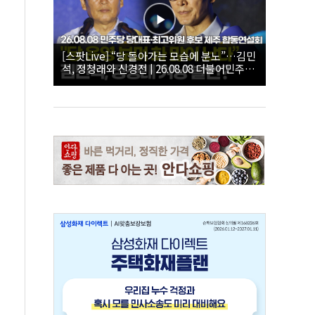
[스팟Live] “당 돌아가는 모습에 분노”…김민
석, 정청래와 신경전 | 26.08.08 더불어민주당
당대표·최고위원 후보 제주 합동연설회