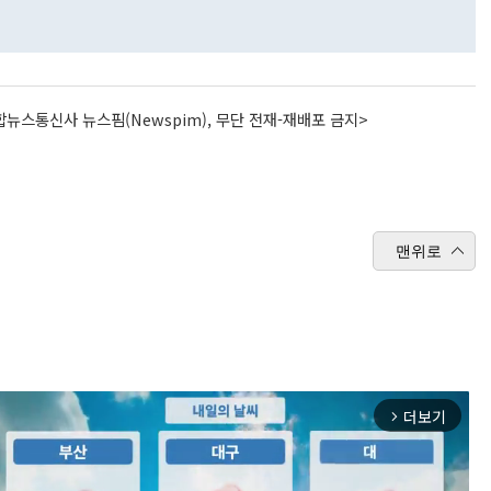
뉴스통신사 뉴스핌(Newspim), 무단 전재-재배포 금지>
맨위로
더보기
arrow_forward_ios