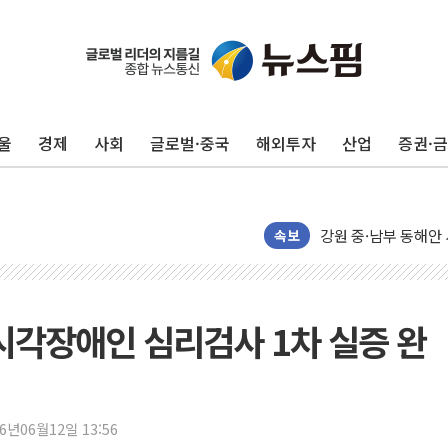
울
경제
사회
글로벌·중국
해외투자
산업
증권·
인천 선재도 갯벌서 해
속보
인천서 말다툼 중 어
'화합' 꺼낸 김민석
李대통령, ISA 개편
 시각장애인 심리검사 1차 실증 완
동해중부 전 해상 풍
연일 폭염에 온열질환
中 전방위 아파트 부
26년06월12일 13:56
인제 용대리 계곡서 