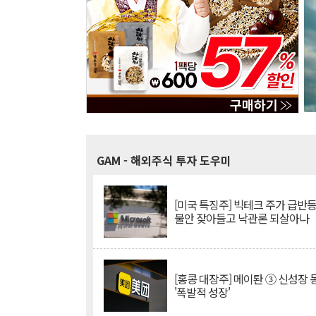
GAM
- 해외주식 투자 도우미
[미국 특징주] 빅테크 주가 급반등..
불안 잦아들고 낙관론 되살아나
[홍콩 대장주] 메이퇀 ③ 신성장
'폭발적 성장'