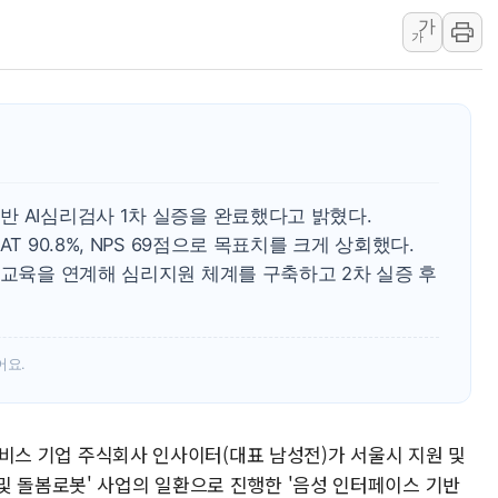
가
동해시, 11~14일 
가
강원 중·남부 동해안
청양 밭에서 일하던 
폭염에 車 운전면허 
李대통령, 'ISA·주
'호우 특보' 경북 울진
 AI심리검사 1차 실증을 완료했다고 밝혔다.
주말 무더위·열대야
T 90.8%, NPS 69점으로 목표치를 크게 상회했다.
오세훈 "용산공원 주
 교육을 연계해 심리지원 체계를 구축하고 2차 실증 후
충북 주말 무더위 지
10월 보완수사권 폐
한상협, 업계 개인정
어요.
민주당, 오늘 제주·인천
 서비스 기업 주식회사 인사이터(대표 남성전)가 서울시 지원 및
및 돌봄로봇' 사업의 일환으로 진행한 '음성 인터페이스 기반