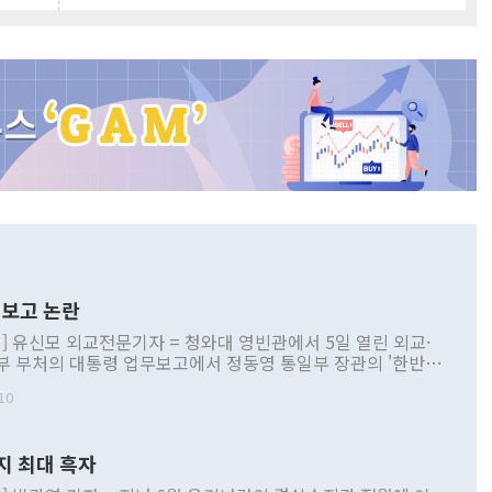
보고 논란
] 유신모 외교전문기자 = 청와대 영빈관에서 5일 열린 외교·
부 부처의 대통령 업무보고에서 정동영 통일부 장관의 '한반도
 구상'과 업무보고 발언이 논란을 빚고 있다. 이날 정 장관의
10
정부 내 조율을 거치지 않은 사안을 정책으로 추진하겠다고 공
는가 하면 사실 관계에 맞지 않은 설명도 있었다. 이재명 대통
로 신중을 기해 달라고 경고했고, 조현 외교부 장관은 '이상
지 최대 흑자
 근거한 비현실적 구상'이라는 비판을 내놨다. 그동안 정 장
책 관련 발언이 물의를 빚은 적은 여러 번 있지만 대통령과 유