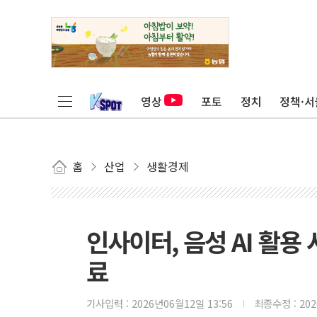
영상
포토
정치
정책·서
홈
산업
생활경제
인사이터, 음성 AI 활용
료
기사입력 :
2026년06월12일 13:56
최종수정 :
20