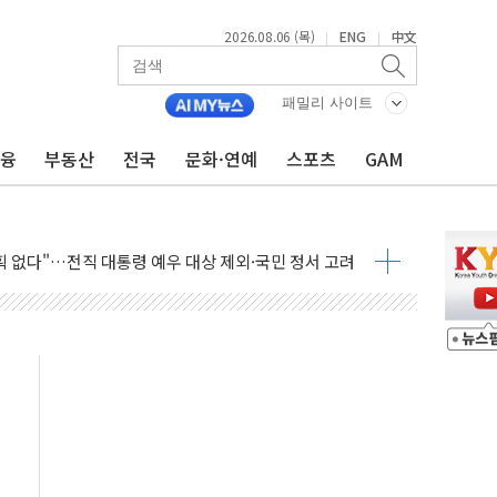
2026.08.06 (목)
ENG
中文
|
|
차세대 AI 홈' 비전 공개
SK하이닉스, 솔리다임 띄운다
패밀리 사이트
업익 108% 증가
금융
부동산
전국
문화·연예
스포츠
GAM
멀…주거·전력 인프라 개선 예산 반영 검토"
외면한 세제개편"…용산공원 훼손 안 돼
획 없다"…전직 대통령 예우 대상 제외·국민 정서 고려
', 인도 품목허가…해외 첫 허가
 항소심 21일 첫 공판…1심은 시장직 상실형
 퍼즐'…현대홈쇼핑 1.2조 투자자산 떼낸다
논란...법조계 "법적근거 없어, 위법수집증거 가능성"
 확산, 식품안전 점검 강화
름의 베선트식 QE..."연준에 부담 가중"
 탄핵 공감, 사실 아니다…대법관 신속 제청 해야"
록