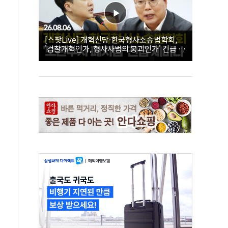
[스팟Live] 개혁신당·한국형사소송법학회,
'검찰개혁인가, 형사사법의 붕괴인가' 긴급 세
미나｜26.08.06