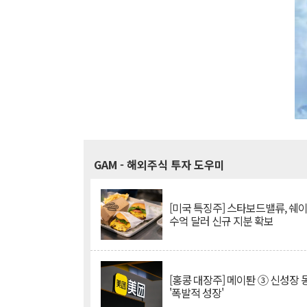
GAM
- 해외주식 투자 도우미
[미국 특징주] 스타보드밸류, 쉐
수억 달러 신규 지분 확보
[홍콩 대장주] 메이퇀 ③ 신성장
'폭발적 성장'