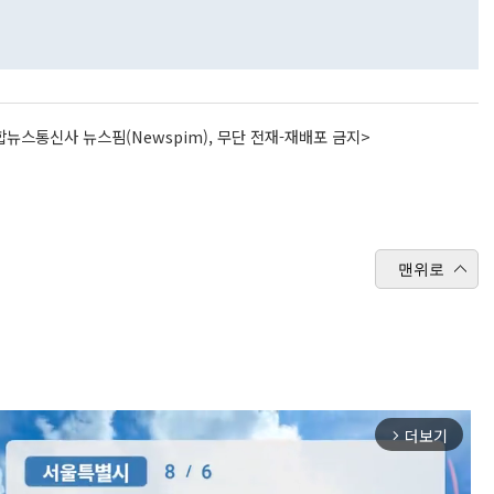
뉴스통신사 뉴스핌(Newspim), 무단 전재-재배포 금지>
맨위로
더보기
arrow_forward_ios