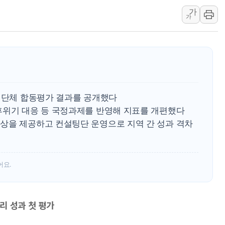
가
폭염 이어지는 서울... 3
가
李대통령 "40도 폭염,
법무법인 YK, 교정위
컴투스, 8일부터 서머너
제주항공, 하반기 객실
인도, 차량 간 통신시스템
자치단체 합동평가 결과를 공개했다
후위기 대응 등 국정과제를 반영해 지표를 개편했다
상을 제공하고 컨설팅단 운영으로 지역 간 성과 격차
어요.
리 성과 첫 평가