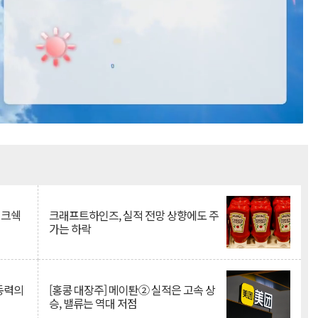
Mute
이크쉑
크래프트하인즈, 실적 전망 상향에도 주
가는 하락
 동력의
[홍콩 대장주] 메이퇀② 실적은 고속 상
승, 밸류는 역대 저점