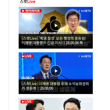
스팟
Live
[스팟Live] '폭염 절정' 모든 행정력 총동원!
이재명 대통령의 긴급 지시! | 26.08.06 폭염•
가뭄 대처상황 점검회의
[스팟Live] 이재명 대통령 주재 수석보좌관회
의 생중계｜26.08.06