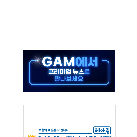
9도 기록
 외신에서나 보던 일"…전방위 대응 지시
원 중앙협의회와 맞손…수용자·가족 법률지원 확대
즈 워 챔피언십 개최
승무원 공개채용
 장착 의무화 추진..."업계 성장 저해" 우려도