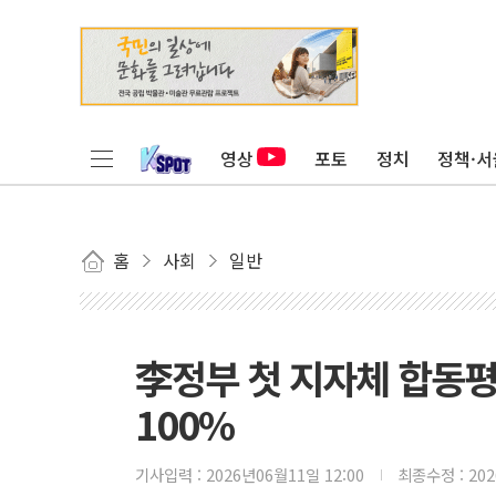
영상
포토
정치
정책·서
홈
사회
일반
李정부 첫 지자체 합동평
100%
기사입력 :
2026년06월11일 12:00
최종수정 :
20