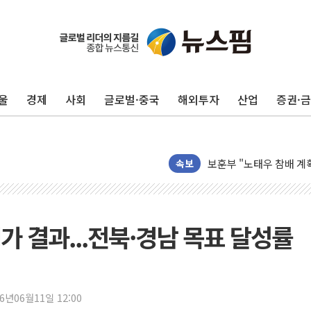
LG전자, IFA 2026서 '
'SSD 프리미엄' 놓친 
제이씨케미칼, 상반기 영
울
경제
사회
글로벌·중국
해외투자
산업
증권·
李대통령 "기후재난 뉴노
오세훈 "서민 전·월세 
보훈부 "노태우 참배 계
온코닉테라퓨틱스 '자큐보
속보
오세훈 '여론조사 대납'
현대百 지주체제 '마지막
'檢 합수본 참여' 여부 
가 결과...전북·경남 목표 달성률
中 '항생제 개구리' 파장
'엔화 방어 공조'라는 이
청와대 "조희대 대법원장
26년06월11일 12:00
서울 최고 기온 39도 기