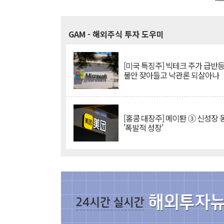
GAM
- 해외주식 투자 도우미
[미국 특징주] 빅테크 주가 급반등..
불안 잦아들고 낙관론 되살아나
[홍콩 대장주] 메이퇀 ③ 신성장
'폭발적 성장'