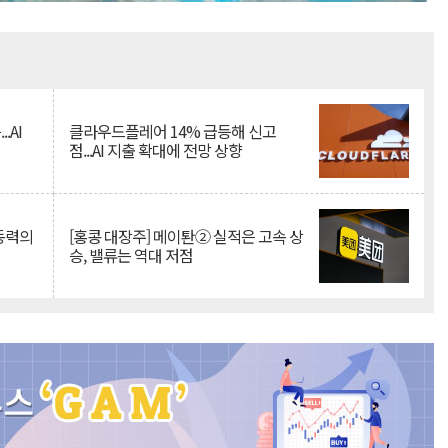
Mute
.AI
클라우드플레어 14% 급등해 신고
점...AI 지출 확대에 전망 상향
 동력의
[홍콩 대장주] 메이퇀② 실적은 고속 상
승, 밸류는 역대 저점