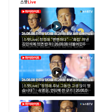
스팟
Live
[스팟Live] 정청래 “뻔뻔하다”…‘화합’ 꺼낸
김민석에 정면 반격 | 26.08.08 더불어민주당
당대표·최고위원 후보 제주 합동연설회
[스팟Live] “정청래 후보 그동안 고생 많이 했
습니다”…송영길, 연임에 선 긋기 | 26.08.08
더불어민주당 당대표·최고위원 후보 제주 합
동연설회