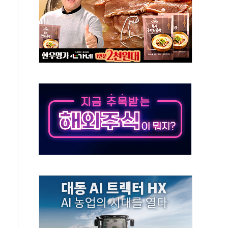
가누르기 방지법' 전면 재검토 지시
 시간당 20~30mm 강한 비...가뭄 해소될 듯
 지속…내륙 곳곳 소나기
택 검토, 민주당 스스로 원칙 뒤집는 것"
속…청주·진천 35도, 곳곳 소나기
지·공소청 출범…피해자들 '범죄 사각지대' 우려
보 보안 새판 짠다…'자율규제단체' 타진
 경선 발표...김민석 '재역전' vs 정청래 '격차 확대'
에 금리 인상 우려 후퇴…S&P500 최고치
 해임 재추진…"26일까지 의혹 소명" 요구