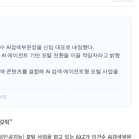
李대통령, 'ISA·주
'호우 특보' 경북 울진
주말 무더위·열대야
오세훈 "용산공원 주
충북 주말 무더위 지
건수 AI검색부문장을 신임 대표로 내정했다.
10월 보완수사권 폐
AI 에이전트 기반 포털 전환을 이끌 적임자라고 밝혔
한상협, 업계 개인정
색·콘텐츠를 결합해 AI 검색·에이전트형 포털 사업을
민주당, 오늘 제주·인천
뉴욕증시, 고용 쇼크
트럼프, 쿡 연준 이사
어요.
 갖춰"
I(인공지능) 포털 사업을 맡고 있는 AXZ가 이건수 AI검색부문