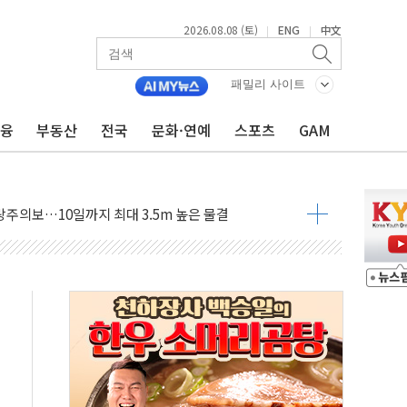
2026.08.08 (토)
ENG
中文
|
|
패밀리 사이트
금융
부동산
전국
문화·연예
스포츠
GAM
에 '뻔뻔' 받아친 정청래…제주 연설서 신경전 고조
 재검토 지시…與 "적극 환영"·野 "졸속 국정"
랑주의보…10일까지 최대 3.5m 높은 물결
 사망 23명…정부, 비상대응기구 가동
양, 수도 베이징도 부동산 규제 철폐
수위 상승으로 피서객 7명 고립…전원 구조
'별똥별 멍' 운영…페르세우스 유성우 관측
 시간당 50mm 이상 폭우…호우경보 발효
90대 숨져…온열질환 여부 조사
기능시험 오전 집중 편성…체감온도 38도 넘으면 중단