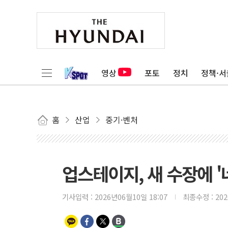
영상
포토
정치
정책·서
홈
산업
중기·벤처
업스테이지, 새 수장에 '
기사입력 :
2026년06월10일 18:07
최종수정 :
20