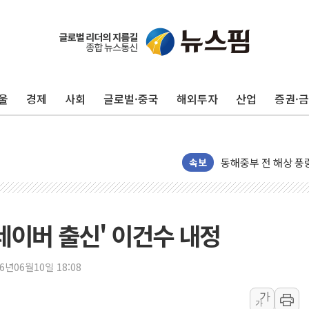
울
경제
사회
글로벌·중국
해외투자
산업
증권·
'화합' 꺼낸 김민석
李대통령, ISA 개편
동해중부 전 해상 풍
속보
연일 폭염에 온열질환
中 전방위 아파트 부
인제 용대리 계곡서 
네이버 출신' 이건수 내정
동해시, 11~14일 
강원 중·남부 동해안
26년06월10일 18:08
청양 밭에서 일하던 
가
가
폭염에 車 운전면허 