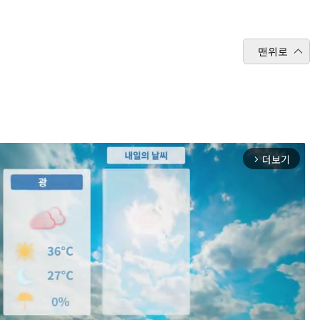
맨위로
더보기
arrow_forward_ios