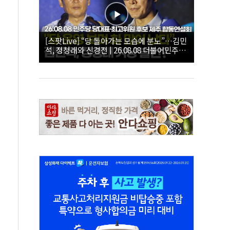
[스팟Live] “당 돌아가는 모습에 분노”…김민
석, 정청래와 신경전 | 26.08.08 더불어민주당
당대표·최고위원 후보 제주 합동연설회