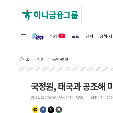
영상
포토
정치
정책·서
홈
정치
국방·안보
국정원, 태국과 공조해 
기사입력 :
2026년06월10일 15:55
최종수정 :
20