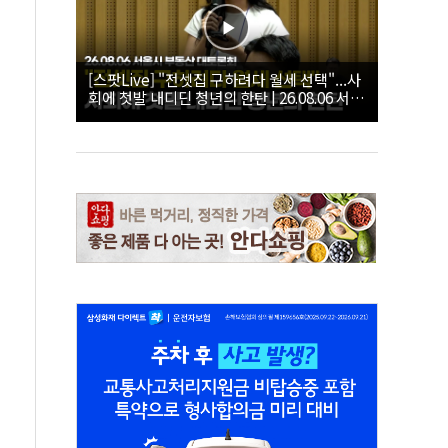
[스팟Live] "전셋집 구하려다 월세 선택"...사
회에 첫발 내디딘 청년의 한탄 | 26.08.06 서울
시 부동산 대토론회