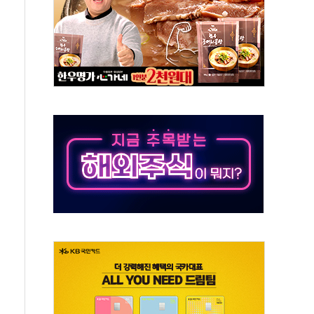
·아이온큐·도어대시↑ VS 샌디스크·피그마·앱러빈↓
 반대…상법·자본시장법 개정 논의"
 차익실현 속 혼조세...웨스턴디지털·샌디스크↓
에 긴급 안보 점검회의
호르무즈 재개방 기대에 강세
조까지, 상승...호실적 보고 기업 상승세 뚜렷
인 '사파리' 공격… 시민들 공포감 극대화 전략
' 임시 주총 기대감에 홀로 상한가…마진 잔액은 사상 최고
버리지 위험수위…숨은 차입이 더 큰 변수"