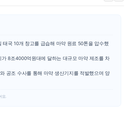
뉴욕증시 개장 전 특징주...모더나
김정관 장관 "영업이익 N% 성과급
뉴욕증시 프리뷰, 미 주가선물 AI주
청와대, 북한 단거리 탄도미사일 발사
금값 7주 만에 최고…美 고용 둔화·
태국 10개 창고를 급습해 마약 원료 50톤을 압수했
[인도증시] 중동 긴장 완화에 실적 호
시가 8조4000억원대에 달하는 대규모 마약 제조를 차
러, 1인칭시점 드론으로 우크라 민간
[베트남 증시] 지수 하락 속 'DGC
와 공조 수사를 통해 마약 생산기지를 적발했으며 양
'월가의 황제' 다이먼 "금융시장 레
어요.