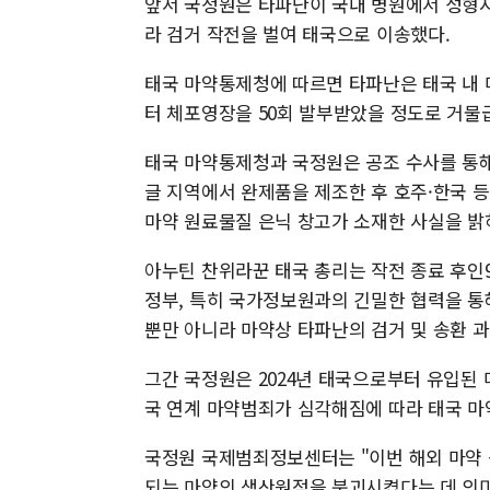
앞서 국정원은 타파난이 국내 병원에서 성형시
라 검거 작전을 벌여 태국으로 이송했다.
태국 마약통제청에 따르면 타파난은 태국 내 마
터 체포영장을 50회 발부받았을 정도로 거물
태국 마약통제청과 국정원은 공조 수사를 통
글 지역에서 완제품을 제조한 후 호주·한국 등
마약 원료물질 은닉 창고가 소재한 사실을 밝
아누틴 찬위라꾼 태국 총리는 작전 종료 후인
정부, 특히 국가정보원과의 긴밀한 협력을 통
뿐만 아니라 마약상 타파난의 검거 및 송환 
그간 국정원은 2024년 태국으로부터 유입된 마
국 연계 마약범죄가 심각해짐에 따라 태국 
국정원 국제범죄정보센터는 "이번 해외 마약
되는 마약의 생산원점을 붕괴시켰다는 데 의미