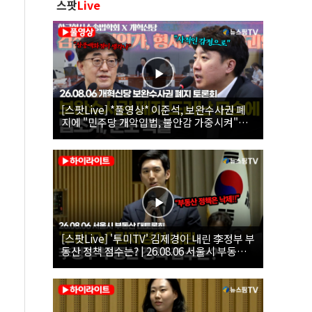
스팟
Live
[스팟Live] *풀영상* 이준석, 보완수사권 폐
지에 "민주당 개악입법, 불안감 가중시켜"｜
26.08.06 개혁신당 보완수사권 폐지 토론회
[스팟Live] '투미TV' 김제경이 내린 李정부 부
동산 정책 점수는? | 26.08.06 서울시 부동산
대토론회