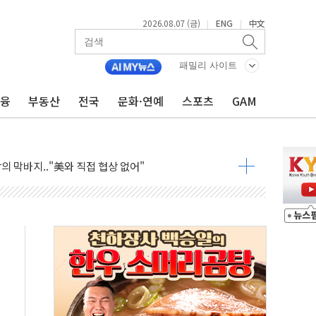
2026.08.07 (금)
ENG
中文
|
|
패밀리 사이트
금융
부동산
전국
문화·연예
스포츠
GAM
 제한 검토에 유가 3% 급등…금값 보합
우 5거래일 랠리 '마침표'
의 막바지.."美와 직접 협상 없어"
민석 후보 - 8월 7일
차 회의…주택 공급 대책 막바지 조율할 듯
회견·주요 정당 - 8월 7일
 제한 추진…美 "통행 막을 권한 없어"
 상승… "2분기 기업 순이익 21% 증가" 전망
 나토 회원국 공격 검토… 거짓 깃발 작전"
재회…로봇·AI 데이터센터·모빌리티 구체화