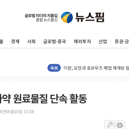
울
경제
사회
글로벌·중국
해외투자
산업
증권·
[금/유가] 이란의 호르무즈 해협 통항
뉴욕증시, 유가·금리 부담에 하락…다
이란, 오만과 호르무즈 해협 재개방 합
[민주 당권주자 일정] 송영길·정청래·김
속보
李대통령, 오늘 부동산 정책 점검 2
[오늘의 정치일정] 8월 7일(금)
[오늘의 국회일정] 상임위·세미나·기자
마약 원료물질 단속 활동
이란, 美·이스라엘 선박 호르무즈 통항
유럽증시, 견조한 실적 소화하며 대부분
26년06월10일 15:58
리투아니아 국방 "러, 우크라 드론으로
가
가
구광모, 내주 실리콘밸리서 젠슨 황 