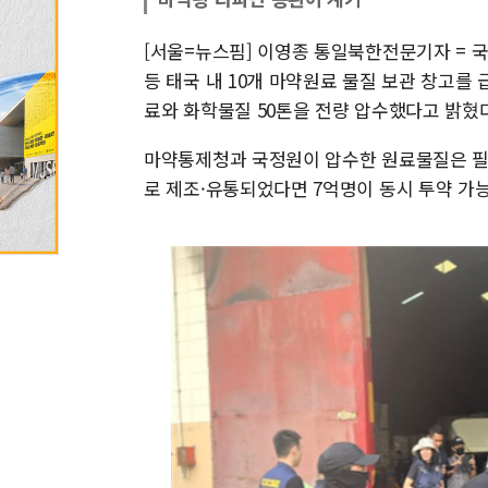
[서울=뉴스핌] 이영종 통일북한전문기자 = 
등 태국 내 10개 마약원료 물질 보관 창고를
료와 화학물질 50톤을 전량 압수했다고 밝혔다
마약통제청과 국정원이 압수한 원료물질은 필로
로 제조·유통되었다면 7억명이 동시 투약 가능