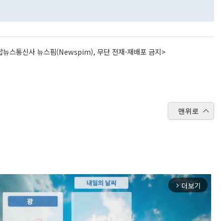
뉴스통신사 뉴스핌(Newspim), 무단 전재-재배포 금지>
맨위로
더보기
arrow_forward_ios