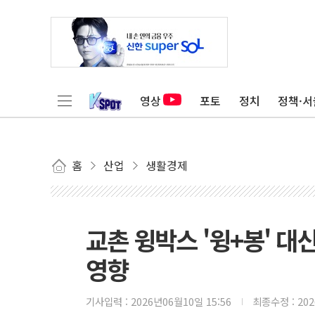
영상
포토
정치
정책·서
홈
산업
생활경제
교촌 윙박스 '윙+봉' 대
영향
기사입력 :
2026년06월10일 15:56
최종수정 :
20