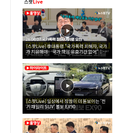
스팟
Live
[스팟Live] 李대통령 "국가폭력 피해자, 국가
가 치유해야…국가 책임 유효기간 없어"｜
26.08.07 국가폭력 피해자 위로 오찬
[스팟Live] 일상에서 장점이 더 돋보이는 '전
기 패밀리 SUV' 볼보 EX90