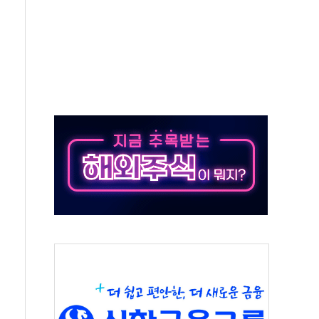
·태양광주↑ VS 트레이드데스크·웬디스↓
 끝까지 찾겠다"
중 완화 전환점"
적 공급 확대·속도전 총력"
 급등
않아"