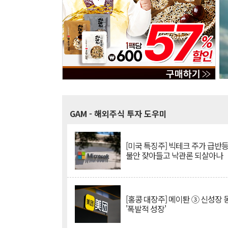
GAM
- 해외주식 투자 도우미
[미국 특징주] 빅테크 주가 급반등..
불안 잦아들고 낙관론 되살아나
[홍콩 대장주] 메이퇀 ③ 신성장
'폭발적 성장'