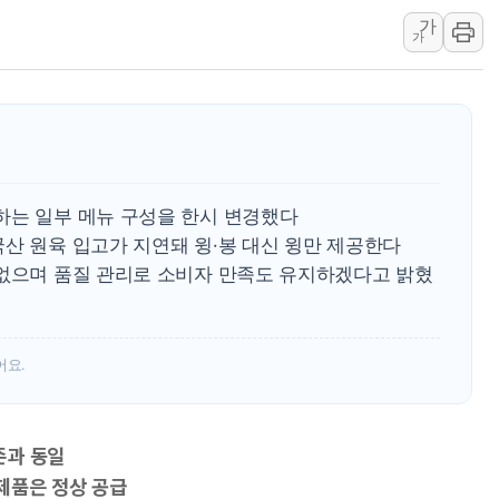
가
뉴욕증시 개장 전 특징주...아틀라시안·클라우드플레어
가
보훈부, 미 DPAA와 MOU… "6·25 미군 실종자 7359명
트럼프 "금리 내려야"…파월 때와 달리 워시엔 톤 낮춰
특정 정치인 측근 포항시 정책특보 내정설...포항시 '시끌'
李 "해남 태양광, 대한민국 다음 100년 밑거름…수도권 집
李 대통령, '6시간 마라톤 부동산 2차 회의' 주재… "전폭
하는 일부 메뉴 구성을 한시 변경했다
트럼프, 中 겨냥 폴리실리콘 관세 15% 부과…美 태양광주
산 원육 입고가 지연돼 윙·봉 대신 윙만 제공한다
[사진] 빈살만과 에르도안의 만남
 없으며 품질 관리로 소비자 만족도 유지하겠다고 밝혔
이란와이어 "이란 최고지도자 위독…곧 사망해도 놀랍지 
어요.
존과 동일
제품은 정상 공급