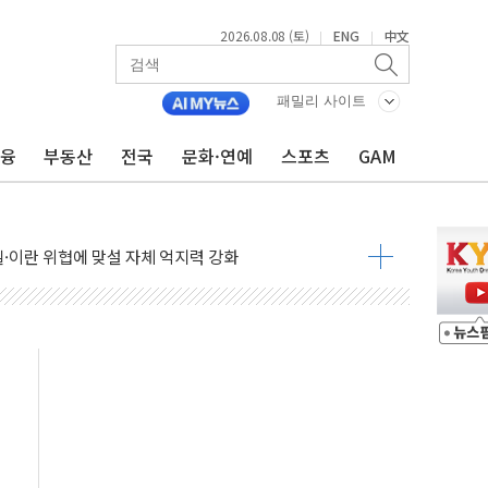
2026.08.08 (토)
ENG
中文
|
|
패밀리 사이트
금융
부동산
전국
문화·연예
스포츠
GAM
낮아지며 상승… STOXX 600 지수는 나흘 연속 최고치
세
엘·이란 위협에 맞설 자체 억지력 강화
동
톱'… 美 해상봉쇄 영향
각
체주 '활짝'
스닥 선물 1%대 상승
상 기대 후퇴