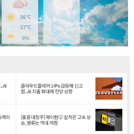
Mute
.AI
클라우드플레어 14% 급등해 신고
점...AI 지출 확대에 전망 상향
 동력의
[홍콩 대장주] 메이퇀② 실적은 고속 상
승, 밸류는 역대 저점