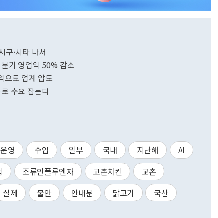
 시구·시타 나서
분기 영업익 50% 감소
8억으로 업계 압도
강화로 수요 잡는다
운영
수입
일부
국내
지난해
AI
업
조류인플루엔자
교촌치킨
교촌
실제
불안
안내문
닭고기
국산