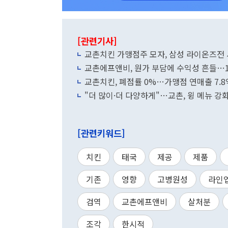
[관련기사]
교촌치킨 가맹점주 모자, 삼성 라이온즈전
교촌에프앤비, 원가 부담에 수익성 흔들…1
교촌치킨, 폐점률 0%…가맹점 연매출 7.
"더 많이·더 다양하게"…교촌, 윙 메뉴 
[관련키워드]
치킨
태국
제공
제품
기존
영향
고병원성
라인
검역
교촌에프앤비
살처분
조각
한시적