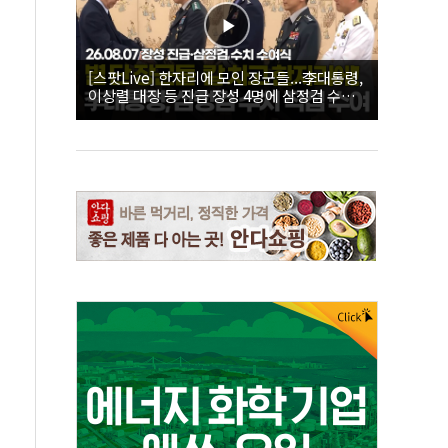
[스팟Live] 한자리에 모인 장군들...李대통령,
이상렬 대장 등 진급 장성 4명에 삼정검 수치
직접 수여｜26.08.07 장성 진급·삼정검 수치
수여식