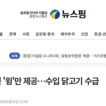
울
경제
사회
글로벌·중국
해외투자
산업
증권·
유럽증시, 美 고용 예상 밖 부진에 연준 금리 인상 가능성 
미 연준 매파 기세 꺾이나…고용 감소에 9월 동결 전망 우
[종합] 이슬람 수니파 3국, '공동방위협정' 체결… 이스라
트럼프, 백신·자폐증 행정명령 검토…"이르면 다음 주"
속보
美 항소법원, 백악관 무도회장 공사 중단 명령…트럼프 제
이란 핵심 원유 수출항 '하르그섬', 최근 1주일 이상 '올스
美 고용 쇼크에 엔화 장중 급등…시장은 "또 개입했나" 촉
신 '윙'만 제공…수입 닭고기 수급
[AI MY 뉴스] 뉴욕 반도체주 프리뷰...美 고용 쇼크에 반도
뉴욕증시 프리뷰, 美 고용 쇼크에 금리 인상 우려 후퇴…나
[종합] 美 7월 고용 2만3000명 감소 '쇼크'…9월 금리 인
26년06월10일 15:56
[사진] 이슬람 수니파 3개국, 공동방위협정 체결