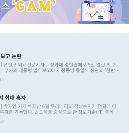
보고 논란
] 유신모 외교전문기자 = 청와대 영빈관에서 5일 열린 외교·
부 부처의 대통령 업무보고에서 정동영 통일부 장관의 '한반도
 구상'과 업무보고 발언이 논란을 빚고 있다. 이날 정 장관의
10
정부 내 조율을 거치지 않은 사안을 정책으로 추진하겠다고 공
는가 하면 사실 관계에 맞지 않은 설명도 있었다. 이재명 대통
로 신중을 기해 달라고 경고했고, 조현 외교부 장관은 '이상
지 최대 흑자
 근거한 비현실적 구상'이라는 비판을 내놨다. 그동안 정 장
책 관련 발언이 물의를 빚은 적은 여러 번 있지만 대통령과 유
] 박가연 기자 = 지난 6월 우리나라의 경상수지가 전월에 이
이 공개적으로 부정적 입장을 표명한 것은 이례적이다. 정 장
 흑자를 기록했다. 반도체를 중심으로 한 정보기술(IT) 품목 수
대북 접근법과 월권을 제어해야 한다는 목소리도 높아지고 있
간 상품수출이 처음으로 1000억달러를 넘어선 영향이다. [자
00
 따르
기자간담회를 하고 있다. [사진=통일부] 2026.07.23 ◆통일
 경상수지는 497억3000만달러 흑자로 집계됐다. 전월(386억
 넘어선 주장 정 장관은 이날 업무보고에서 '한반도 평화공존