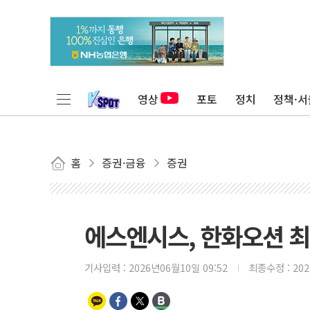
영상
포토
정치
정책·서
홈
증권·금융
증권
에스엔시스, 한화오션 최
기사입력 :
2026년06월10일 09:52
최종수정 :
20