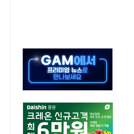
 끝까지 찾겠다"
중 완화 전환점"
적 공급 확대·속도전 총력"
 급등