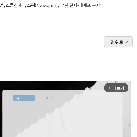
뉴스통신사 뉴스핌(Newspim), 무단 전재-재배포 금지>
맨위로
더보기
arrow_forward_ios