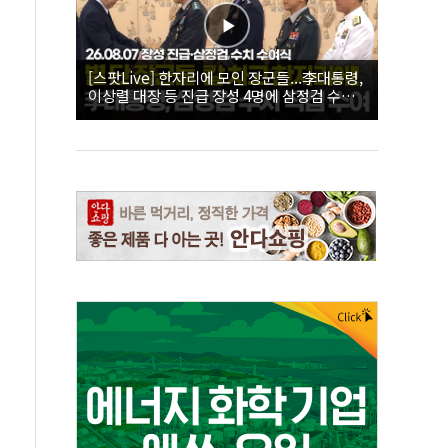
[스팟Live] 한자리에 모인 장군들...李대통령,
이상렬 대장 등 진급 장성 4명에 삼정검 수치
직접 수여｜26.08.07 장성 진급·삼정검 수치
수여식