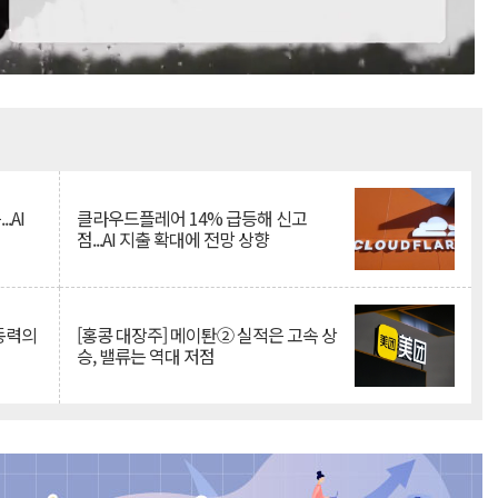
Mute
.AI
클라우드플레어 14% 급등해 신고
점...AI 지출 확대에 전망 상향
 동력의
[홍콩 대장주] 메이퇀② 실적은 고속 상
승, 밸류는 역대 저점