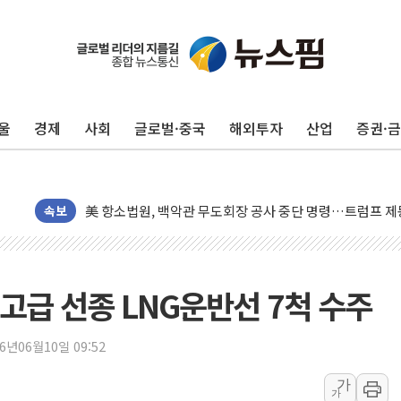
트럼프, 쿡 연준 이사 해임 재추진…"26일까지 의혹 소명"
유럽증시, 美 고용 예상 밖 부진에 연준 금리 인상 가능성 
미 연준 매파 기세 꺾이나…고용 감소에 9월 동결 전망 우
울
경제
사회
글로벌·중국
해외투자
산업
증권·
[종합] 이슬람 수니파 3국, '공동방위협정' 체결… 이스라
트럼프, 백신·자폐증 행정명령 검토…"이르면 다음 주"
美 항소법원, 백악관 무도회장 공사 중단 명령…트럼프 제
속보
이란 핵심 원유 수출항 '하르그섬', 최근 1주일 이상 '올스
美 고용 쇼크에 엔화 장중 급등…시장은 "또 개입했나" 촉
[AI MY 뉴스] 뉴욕 반도체주 프리뷰...美 고용 쇼크에 반도
고급 선종 LNG운반선 7척 수주
뉴욕증시 프리뷰, 美 고용 쇼크에 금리 인상 우려 후퇴…나
[종합] 美 7월 고용 2만3000명 감소 '쇼크'…9월 금리 인
26년06월10일 09:52
[사진] 이슬람 수니파 3개국, 공동방위협정 체결
뉴욕증시 개장 전 특징주...아틀라시안·클라우드플레어
가
가