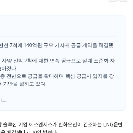
보훈부, 미 DPAA와 MOU… "6·25 미군 실종자 7359명
트럼프 "금리 내려야"…파월 때와 달리 워시엔 톤 낮춰
특정 정치인 측근 포항시 정책특보 내정설...포항시 '시끌'
李 "해남 태양광, 대한민국 다음 100년 밑거름…수도권 집
李 대통령, '6시간 마라톤 부동산 2차 회의' 주재… "전폭
트럼프, 中 겨냥 폴리실리콘 관세 15% 부과…美 태양광주
반선 7척에 140억원 규모 기자재 공급 계약을 체결했
[사진] 빈살만과 에르도안의 만남
동일 사양 선박 7척에 대한 연속 공급으로 설계 표준화·자
높아졌다
종 전반으로 공급을 확대하며 핵심 공급사 입지를 강
주 기반을 넓히고 있다
어요.
통합 솔루션 기업 에스엔시스가 한화오션이 건조하는 LNG운반
약을 체결했다고 10일 밝혔다.