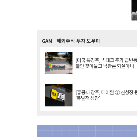
GAM
- 해외주식 투자 도우미
[미국 특징주] 빅테크 주가 급반등..
불안 잦아들고 낙관론 되살아나
[홍콩 대장주] 메이퇀 ③ 신성장
'폭발적 성장'