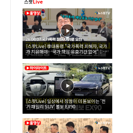
스팟
Live
[스팟Live] 李대통령 "국가폭력 피해자, 국가
가 치유해야…국가 책임 유효기간 없어"｜
26.08.07 국가폭력 피해자 위로 오찬
[스팟Live] 일상에서 장점이 더 돋보이는 '전
기 패밀리 SUV' 볼보 EX90