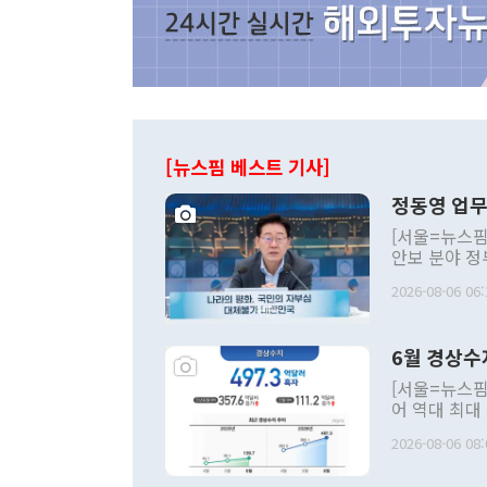
[뉴스핌 베스트 기사]
정동영 업무
[서울=뉴스핌
안보 분야 정
평화공존 발전
2026-08-06 06:
발언 중에는 
언한 것이 있
령은 공개적으
6월 경상수
주의적 희망에
관의 대북 정
[서울=뉴스핌
관 부처 장관
어 역대 최대
관의 무리한 
출 호조로 월
다. [정동영 통일부 장관이 지난달 23일 오후 서울 종로구 정부서울청사에
2026-08-06 08:
료=한국은행] 한국은행이 6일 발표한 '2026년 6월 국제수지(잠정)'에
서 취임 1주년 
면 지난 6월
부 장관 권한