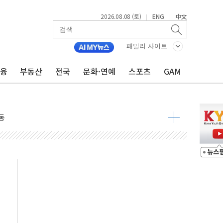
2026.08.08 (토)
ENG
中文
|
|
 요구
낮아지며 상승… STOXX 600 지수는 나흘 연속 최고치
패밀리 사이트
세
금융
부동산
전국
문화·연예
스포츠
GAM
엘·이란 위협에 맞설 자체 억지력 강화
동
톱'… 美 해상봉쇄 영향
각
체주 '활짝'
스닥 선물 1%대 상승
상 기대 후퇴
·태양광주↑ VS 트레이드데스크·웬디스↓