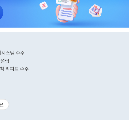
어시스템 수주
 설립
3척 리피트 수주
션