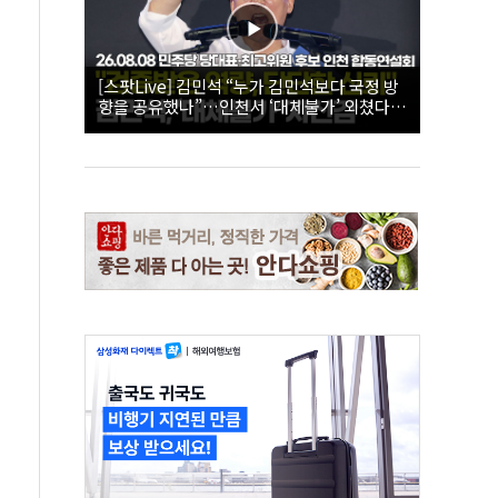
[스팟Live] 김민석 “누가 김민석보다 국정 방
향을 공유했나”…인천서 ‘대체불가’ 외쳤다 |
26.08.08 더불어민주당 당대표·최고위원 후
보 인천 합동연설회