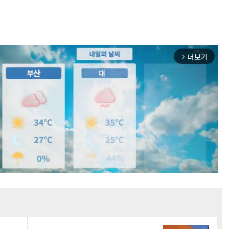
더보기
arrow_forward_ios
Mute