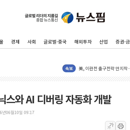
울
경제
사회
글로벌·중국
해외투자
산업
증권·
울진·영덕 '호우특보'-포항 '
속보
[종합] 김민석, 정청래에 '0.86
인천 합동연설회 나선 송영길
김민석, 2주차 제주·인천 경선서
스와 AI 디버링 자동화 개발
인사하는 김민석 당대표 후보
[속보] 민주, 제주·인천 경선 결
26년06월10일 09:17
[속보] 민주, 인천 경선 결과 발
[속보] 민주, 제주 경선 결과 발
가
가