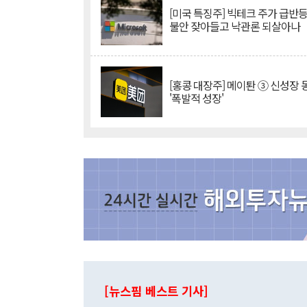
[미국 특징주] 빅테크 주가 급반등..
불안 잦아들고 낙관론 되살아나
[홍콩 대장주] 메이퇀 ③ 신성장
'폭발적 성장'
[뉴스핌 베스트 기사]