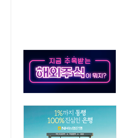
0~8.14)
…공습 한계·탄약 부족 현실화
50㎜ 폭우…강원 동해안 강한 비 이어져
 환경미화원 수거차에 치여 사망
동…60대 남성 2명 숨져
보는 일 없게"…'결혼 페널티' 22개 과제 손본다
터보트 전복…1명 사망·1명 실종
의 날 참석..."국제적 시민 연대로 목소리 내야"
 실종 60대 나흘만에 숨진 채 발견
 살해 10대 아들 체포
' 받아친 정청래…제주 연설서 신경전 고조
지시…與 "적극 환영"·野 "졸속 국정"