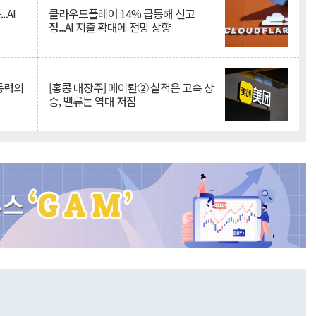
.AI
클라우드플레어 14% 급등해 신고
점...AI 지출 확대에 전망 상향
 동력의
[홍콩 대장주] 메이퇀② 실적은 고속 상
승, 밸류는 역대 저점