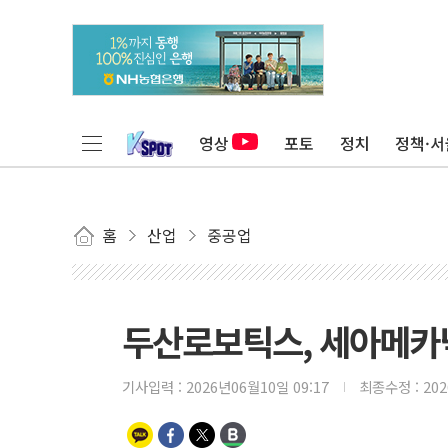
영상
포토
정치
정책·서
홈
산업
중공업
두산로보틱스, 세아메카닉
기사입력 :
2026년06월10일 09:17
최종수정 :
20