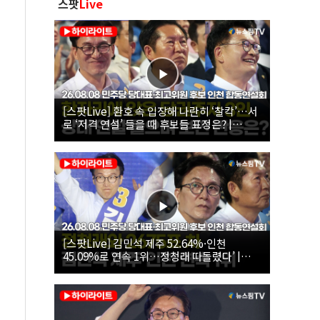
스팟
Live
[스팟Live] 환호 속 입장해 나란히 ‘찰칵’…서
로 ‘저격 연설’ 들을 때 후보들 표정은? |
26.08.08 더불어민주당 당대표·최고위원 후
보 인천 합동연설회
[스팟Live] 김민석 제주 52.64%·인천
45.09%로 연속 1위…정청래 따돌렸다’ |
26.08.08 더불어민주당 당대표·최고위원 후
보 인천 합동연설회