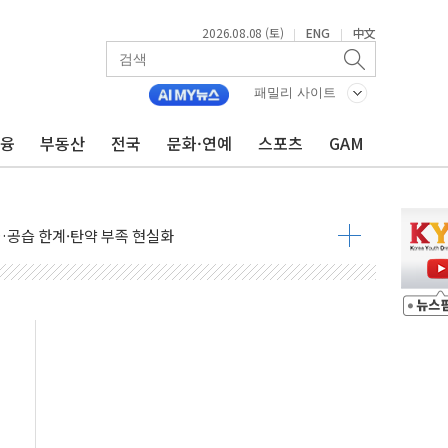
2026.08.08 (토)
ENG
中文
|
|
패밀리 사이트
금융
부동산
전국
문화·연예
스포츠
GAM
산사태 주의보'...경북도, 호우 피해·통제구간 없어
%p' 차 재역전 성공...金 45.42% vs 鄭 44.56%
·정청래·김민석 당대표 후보
 정청래에 승리...47.75% vs 42.08%
과 발표...김민석 47.75% 정청래 42.08%
표...김민석 45.09% 정청래 43.27% 송영길 11.63%
표...김민석 52.64% 정청래 39.89% 송영길 7.47%