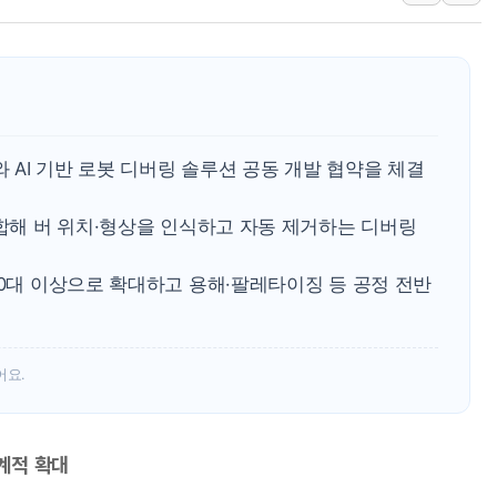
이번주 국내 주요 금융일정(8.1
美, 이란전 출구전략 만지작
강릉·동해·삼척 시간당 최대 
폐기물 수거하다 참변…60대
서울 중랑구 주택가서 흉기 난
AI 기반 로봇 디버링 솔루션 공동 개발 협약을 체결
李대통령 "결혼 때문에 손해 
여수 오동도 인근 해상서 모
결합해 버 위치·형상을 인식하고 자동 제거하는 디버링
추미애, '위안부' 피해자 기림
인천 선재도 갯벌서 해루질 중
50대 이상으로 확대하고 용해·팔레타이징 등 공정 전반
인천서 말다툼 중 어머니 흉기
'화합' 꺼낸 김민석에 '뻔뻔
李대통령, ISA 개편 재검토 
어요.
단계적 확대