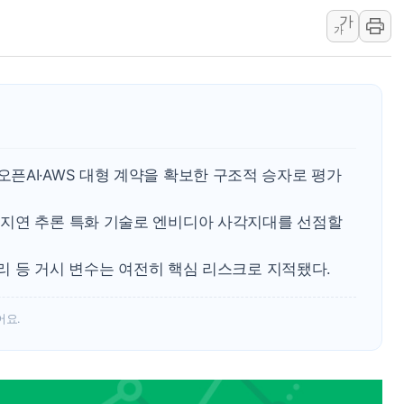
가
폐기물 수거하다 참변…60대
가
서울 중랑구 주택가서 흉기 난
李대통령 "결혼 때문에 손해 
여수 오동도 인근 해상서 모
추미애, '위안부' 피해자 기림
인천 선재도 갯벌서 해루질 중
픈AI·AWS 대형 계약을 확보한 구조적 승자로 평가
인천서 말다툼 중 어머니 흉기
'화합' 꺼낸 김민석에 '뻔뻔
지연 추론 특화 기술로 엔비디아 사각지대를 선점할
李대통령, ISA 개편 재검토 
금리 등 거시 변수는 여전히 핵심 리스크로 지적됐다.
어요.