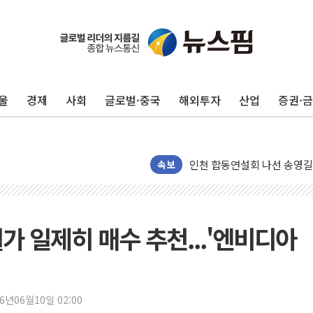
울
경제
사회
글로벌·중국
해외투자
산업
증권·
울진·영덕 '호우특보'-포항 '
[종합] 김민석, 정청래에 '0.86
인천 합동연설회 나선 송영길
김민석, 2주차 제주·인천 경선서
속보
인사하는 김민석 당대표 후보
[속보] 민주, 제주·인천 경선 결
[속보] 민주, 인천 경선 결과 발
월가 일제히 매수 추천...'엔비디아
[속보] 민주, 제주 경선 결과 발
이번주 국내 주요 금융일정(8.1
美, 이란전 출구전략 만지작
26년06월10일 02:00
강릉·동해·삼척 시간당 최대 