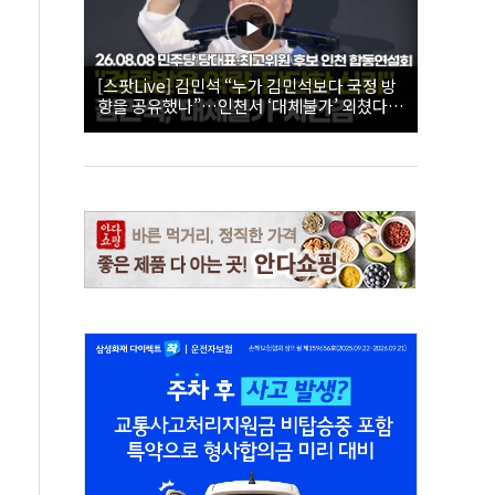
[스팟Live] 김민석 “누가 김민석보다 국정 방
향을 공유했나”…인천서 ‘대체불가’ 외쳤다 |
26.08.08 더불어민주당 당대표·최고위원 후
보 인천 합동연설회