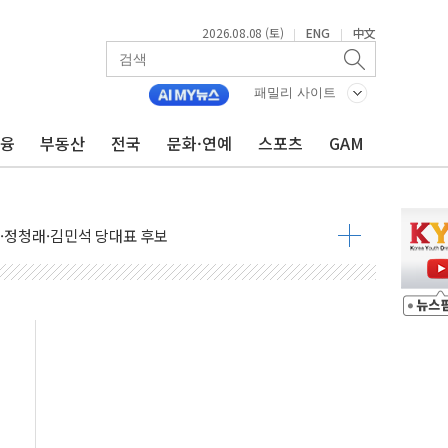
2026.08.08 (토)
ENG
中文
|
|
패밀리 사이트
금융
부동산
전국
문화·연예
스포츠
GAM
산사태 주의보'...경북도, 호우 피해·통제구간 없어
%p' 차 재역전 성공...金 45.42% vs 鄭 44.56%
·정청래·김민석 당대표 후보
 정청래에 승리...47.75% vs 42.08%
과 발표...김민석 47.75% 정청래 42.08%
표...김민석 45.09% 정청래 43.27% 송영길 11.63%
표...김민석 52.64% 정청래 39.89% 송영길 7.47%
0~8.14)
…공습 한계·탄약 부족 현실화
50㎜ 폭우…강원 동해안 강한 비 이어져