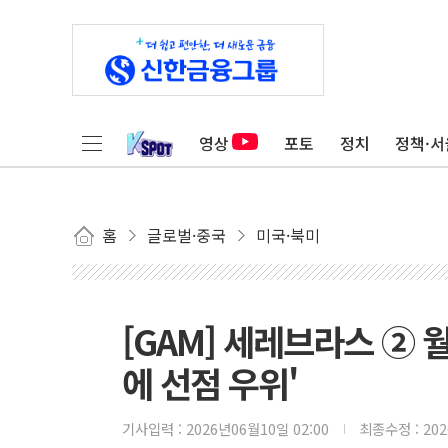
영상
포토
정치
정책·서
홈
글로벌·중국
미국·북미
[GAM] 세레브라스 ② 
에 선점 우위'
기사입력 :
2026년06월10일 02:00
최종수정 :
20