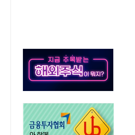
 환경미화원 수거차에 치여 사망
동…60대 남성 2명 숨져
보는 일 없게"…'결혼 페널티' 22개 과제 손본다
터보트 전복…1명 사망·1명 실종
의 날 참석..."국제적 시민 연대로 목소리 내야"
 실종 60대 나흘만에 숨진 채 발견
 살해 10대 아들 체포
' 받아친 정청래…제주 연설서 신경전 고조
지시…與 "적극 환영"·野 "졸속 국정"