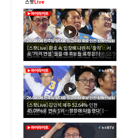
스팟
Live
[스팟Live] 환호 속 입장해 나란히 ‘찰칵’…서
로 ‘저격 연설’ 들을 때 후보들 표정은? |
26.08.08 더불어민주당 당대표·최고위원 후
보 인천 합동연설회
[스팟Live] 김민석 제주 52.64%·인천
45.09%로 연속 1위…정청래 따돌렸다’ |
26.08.08 더불어민주당 당대표·최고위원 후
보 인천 합동연설회