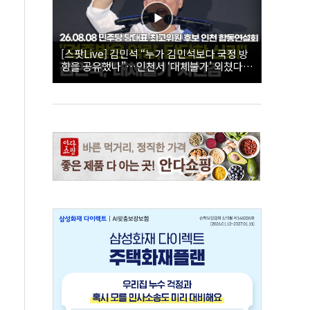
[스팟Live] 김민석 “누가 김민석보다 국정 방
향을 공유했나”…인천서 ‘대체불가’ 외쳤다 |
26.08.08 더불어민주당 당대표·최고위원 후
보 인천 합동연설회