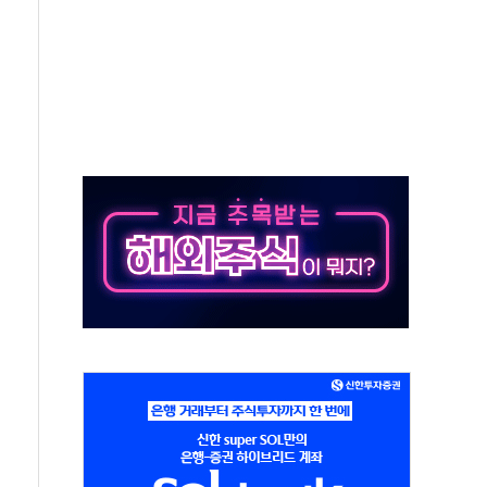
50㎜ 폭우…강원 동해안 강한 비 이어져
 환경미화원 수거차에 치여 사망
동…60대 남성 2명 숨져
보는 일 없게"…'결혼 페널티' 22개 과제 손본다
터보트 전복…1명 사망·1명 실종
의 날 참석..."국제적 시민 연대로 목소리 내야"
 실종 60대 나흘만에 숨진 채 발견
 살해 10대 아들 체포
' 받아친 정청래…제주 연설서 신경전 고조