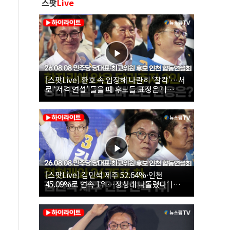
스팟
Live
[스팟Live] 환호 속 입장해 나란히 ‘찰칵’…서
로 ‘저격 연설’ 들을 때 후보들 표정은? |
26.08.08 더불어민주당 당대표·최고위원 후
보 인천 합동연설회
[스팟Live] 김민석 제주 52.64%·인천
45.09%로 연속 1위…정청래 따돌렸다’ |
26.08.08 더불어민주당 당대표·최고위원 후
보 인천 합동연설회