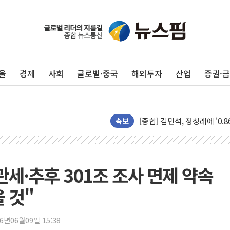
울
경제
사회
글로벌·중국
해외투자
산업
증권·
포항시 재난예산 40억 긴급 
울진·영덕 '호우특보'-포항 '
[종합] 김민석, 정청래에 '0.86
인천 합동연설회 나선 송영길
속보
김민석, 2주차 제주·인천 경선서
인사하는 김민석 당대표 후보
[속보] 민주, 제주·인천 경선 결
세·추후 301조 조사 면제 약속
[속보] 민주, 인천 경선 결과 발
 것"
[속보] 민주, 제주 경선 결과 발
이번주 국내 주요 금융일정(8.1
26년06월09일 15:38
美, 이란전 출구전략 만지작