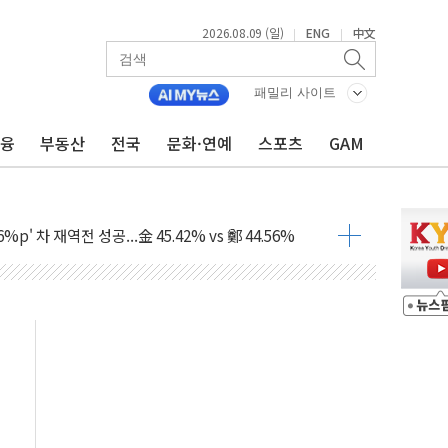
2026.08.09 (일)
ENG
中文
|
|
패밀리 사이트
금융
부동산
전국
문화·연예
스포츠
GAM
투입…고수온 양식장 복구·지원 '총력'
산사태 주의보'...경북도, 호우 피해·통제구간 없어
%p' 차 재역전 성공...金 45.42% vs 鄭 44.56%
·정청래·김민석 당대표 후보
 정청래에 승리...47.75% vs 42.08%
과 발표...김민석 47.75% 정청래 42.08%
표...김민석 45.09% 정청래 43.27% 송영길 11.63%
표...김민석 52.64% 정청래 39.89% 송영길 7.47%
0~8.14)
…공습 한계·탄약 부족 현실화