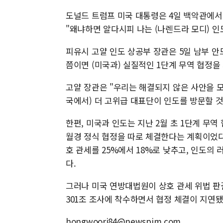
도널드 트럼프 미국 대통령은 4일 백악관에서
"왜냐하면 알다시피 나는 (나렌드라 모디) 인
피유시 고얄 인도 상공부 장관은 5일 남부 
쯤이면 (미국과) 실질적인 1단계 무역 협정을
고얄 장관은 "우리는 해결되지 않은 사안을 모
국에서) 더 고위급 대표단이 인도를 방문할 
한편, 미국과 인도는 지난 2월 초 1단계 무역
월경 정식 협정을 따로 체결한다는 계획이었다
호 관세를 25%에서 18%로 낮추고, 인도의
다.
그러나 미국 연방대법원이 상호 관세 위법 판
301조 조사에 착수하면서 협정 체결이 지연됐
hongwoori84@newspim.com