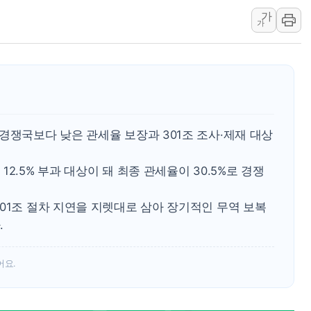
가
강릉·동해·삼척 시간당 최대 
가
폐기물 수거하다 참변…60대
서울 중랑구 주택가서 흉기 난
李대통령 "결혼 때문에 손해 
여수 오동도 인근 해상서 모
추미애, '위안부' 피해자 기림
경쟁국보다 낮은 관세율 보장과 301조 조사·제재 대상
인천 선재도 갯벌서 해루질 중
인천서 말다툼 중 어머니 흉기
2.5% 부과 대상이 돼 최종 관세율이 30.5%로 경쟁
'화합' 꺼낸 김민석에 '뻔뻔
01조 절차 지연을 지렛대로 삼아 장기적인 무역 보복
.
어요.