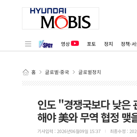
영상
포토
정치
정책·서
홈
글로벌·중국
글로벌정치
인도 "경쟁국보다 낮은 관
해야 美와 무역 협정 맺을
기사입력 :
2026년06월09일 15:37
최종수정 :
20