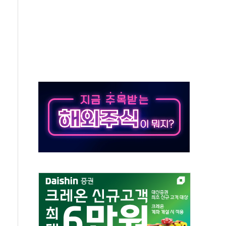
하는 '선봉'의 대민 봉사
미사일 1발 발사… 올해 10번째·42일 만 도발
 새 안보 위기… 반군·마약카르텔이 습득해 전투 활용
어선 구조
무해한 표면 부식 물질"
분만에 진화...외국인 노동자 숨져
즌2
축 피해 최소화 '총력 대응'
유입에도 박스권…美 암호화폐 법안 처리 여부도 변수