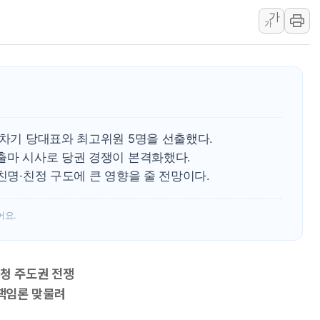
가
해군 1함대 창설 80주년…지역과 함께
가
[3보] 북, 원산서 동해로 단거리 탄도
우크라 드론 전술, 중남미 콜롬비아에
동해해경, 독도 해상서 부유물 감긴 
주한미군 "오산기지 누출, 백린 아닌 
구미 폐염산처리업체서 불 2시간30여
 차기 당대표와 최고위원 5명을 선출했다.
해군과 함께하는 '불금전파, 송정' 시
출마 시사로 당권 경쟁이 본격화했다.
강원도 폭염특보 11일째…온열질환·가
친명·친정 구도에 큰 영향을 줄 전망이다.
[코인 시황] 비트코인, ETF 자금 
어요.
친청 주도권 전쟁
 책임론 맞물려