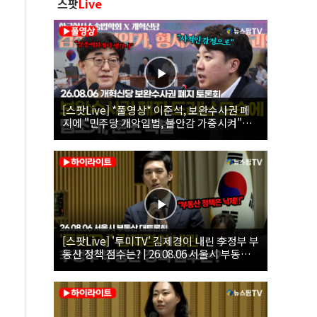
스팟
Live
[스팟Live] *풀영상* 이준석, 보완수사권 폐
지에 "민주당 개악입법, 불안감 가중시켜"｜
26.08.06 개혁신당 보완수사권 폐지 토론회
[스팟Live] '투미TV' 김제경이 내린 李정부 부
동산 정책 점수는? | 26.08.06 서울시 부동산
대토론회