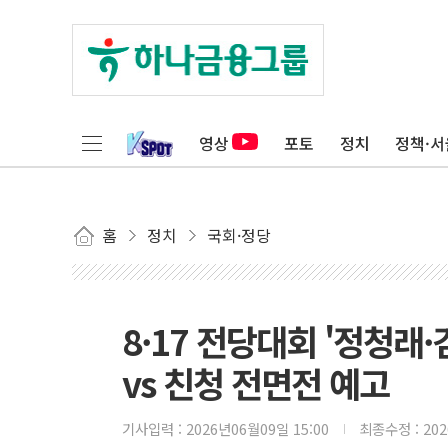
영상
포토
정치
정책·서
홈
정치
국회·정당
8·17 전당대회 '정청래·
vs 친청 전면전 예고
기사입력 :
2026년06월09일 15:00
최종수정 :
20