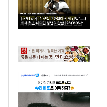
[스팟Live] "전셋집 구하려다 월세 선택"...사
회에 첫발 내디딘 청년의 한탄 | 26.08.06 서울
시 부동산 대토론회