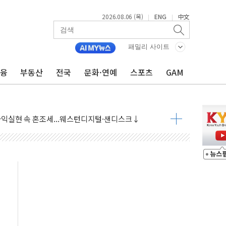
2026.08.06 (목)
ENG
中文
|
|
패밀리 사이트
금융
부동산
전국
문화·연예
스포츠
GAM
·아이온큐·도어대시↑ VS 샌디스크·피그마·앱러빈↓
 반대…상법·자본시장법 개정 논의"
 차익실현 속 혼조세...웨스턴디지털·샌디스크↓
에 긴급 안보 점검회의
호르무즈 재개방 기대에 강세
조까지, 상승...호실적 보고 기업 상승세 뚜렷
인 '사파리' 공격… 시민들 공포감 극대화 전략
' 임시 주총 기대감에 홀로 상한가…마진 잔액은 사상 최고
버리지 위험수위…숨은 차입이 더 큰 변수"
대응 1단계 진압 중
야, 경쟁상대 中과 비교해야"