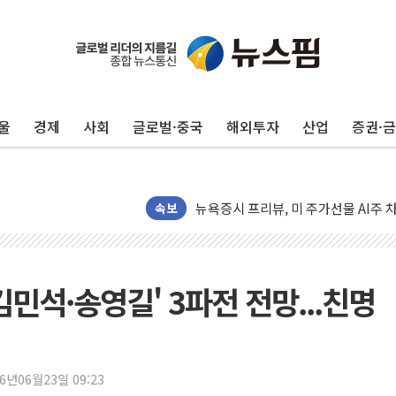
울
경제
사회
글로벌·중국
해외투자
산업
증권·
뉴욕증시 개장 전 특징주...모더나
김정관 장관 "영업이익 N% 성과급
뉴욕증시 프리뷰, 미 주가선물 AI주
청와대, 북한 단거리 탄도미사일 발사
속보
금값 7주 만에 최고…美 고용 둔화·
[인도증시] 중동 긴장 완화에 실적 호
러, 1인칭시점 드론으로 우크라 민간
김민석·송영길' 3파전 전망...친명
[베트남 증시] 지수 하락 속 'DGC
'월가의 황제' 다이먼 "금융시장 레
양주 섬유염색공장서 화재 1명 중상…
26년06월23일 09:23
김정관 산업부 장관 "주 52시간 손봐