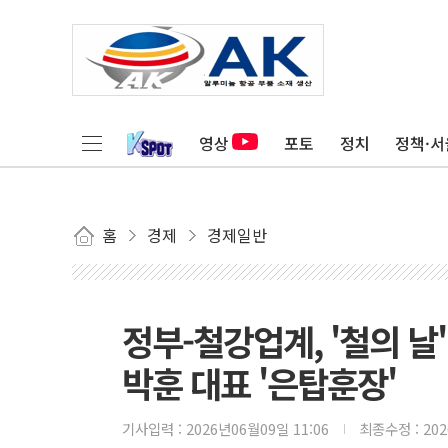
영상
포토
정치
정책·서
홈
경제
경제일반
정부-철강업계, '철의 날
박훈 대표 '은탑훈장'
기사입력 :
2026년06월09일 11:06
최종수정 :
20