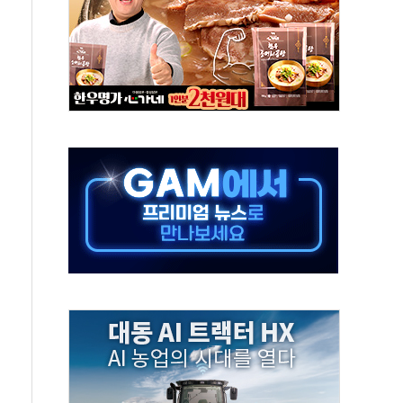
객 400명 맞이…"마음 잇는 시간 되길"
 지급 확정되나…재상고 앞두고 막판 셈법
'행복상자' 전달
극기 거꾸로' 논란…이틀만에 철거
 예술·체육요원 최대 33% 감축
 역대 최대폭 감소한 9.4%↓…유통업계 양극화 심화
 특사'로 콜롬비아 대통령 취임식 참석
시간당 30mm 강한 비...호우 피해 없어
방…野 "청년 우롱 기괴" vs 與 "송구한 해프닝"