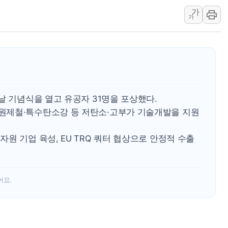
가
정재헌 CEO, SKT 장기고
가
최태원, 노소영에 9440억
하나금융, 명동 소상공인에 
인천시 광복절 현수막 '태
병무청, 보충역 전면 손질…
홈플러스發 대형마트 판매,
날 기념식을 열고 유공자 31명을 포상했다.
윤준병·이해민 의원, '정부
원제철·특수탄소강 등 저탄소·고부가 기술개발을 지원
'호우·산사태 주의보' 울진 
여야, 황희 '버스 하우스' 공
원 기업 육성, EU TRQ 쿼터 협상으로 안정적 수출
어요.