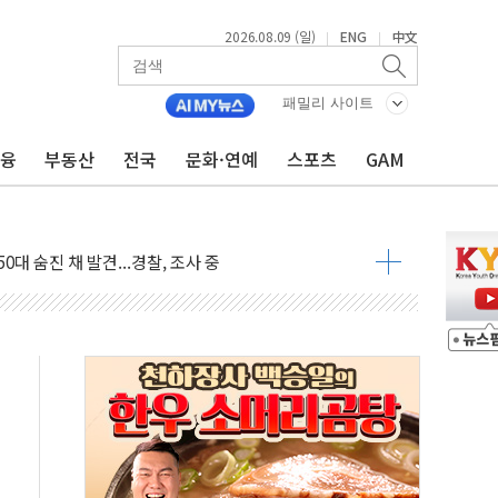
2026.08.09 (일)
ENG
中文
|
|
패밀리 사이트
금융
부동산
전국
문화·연예
스포츠
GAM
고 발생…작업자 1명 숨져
철강 AI융합실증센터' 들어선다
대 숨진 채 발견...경찰, 조사 중
1.48%p' 차 선두 유지...金 46.01% vs 鄭 44.53%
기 당선...합산득표율 68.63%
해 10대 구속…범행 후 반려견도 죽여
 정청래에 승리…金 48.54% vs 鄭 44.40%
경선 결과...김민석 48.54% 정청래 44.40%
발표...김민석 47.37% 정청래 45.71% 송영길 6.92%
발표...정청래 47.82% 김민석 46.35% 송영길 5.83%
발표...김민석 50.30% 정청래 41.94% 송영길 7.76%