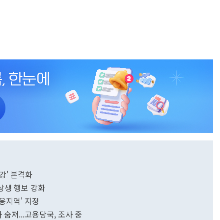
강' 본격화
상생 행보 강화
응지역' 지정
 숨져...고용당국, 조사 중