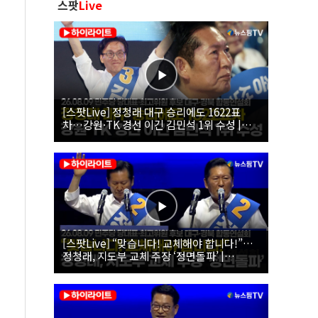
스팟
Live
[스팟Live] 정청래 대구 승리에도 1622표
차…강원·TK 경선 이긴 김민석 1위 수성 |
26.08.09 더불어민주당 당대표·최고위원 후
보 대구·경북 합동연설회
[스팟Live] “맞습니다! 교체해야 합니다!”…
정청래, 지도부 교체 주장 ‘정면돌파’ |
26.08.09 더불어민주당 당대표·최고위원 후
보 대구·경북 합동연설회