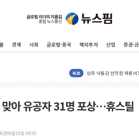
울
경제
사회
글로벌·중국
해외투자
산업
증권·
평택 진위면 공장서 질식사
포항 블루밸리 국가산단에 '
상주 낙동강 선착장 하류서 50
[종합] 김민석, 정청래에 누적 '
속보
민주당 경북도당위원장에 오중
인천서 말다툼 중 어머니 살
김민석, 강원·대구·경북 경선서
' 맞아 유공자 31명 포상…휴스틸
[속보] 민주, 강원·대구·경북 
[속보] 민주, 경북 경선 결과 
[속보] 민주, 대구 경선 결과 
26년06월10일 09:05
[속보] 민주, 강원 경선 결과 