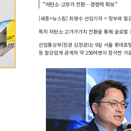
"저탄소·고부가 전환…경쟁력 확보"
[세종=뉴스핌] 최영수 선임기자 = 정부와 철강
특히 저탄소·고가가가치 전환을 통해 글로벌 
산업통상부(장관 김정관)는 9일 서울 롯데호
등 철강업계 관계자 약 250여명이 참석한 가운