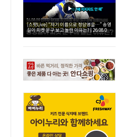
[스팟Live] “자기 이름으로 정당명을…” 송영
길이 피켓 문구 보고 놀란 이유는? | 26.08.09
더불어민주당 당대표·최고위원 후보 대구·경
북 합동연설회