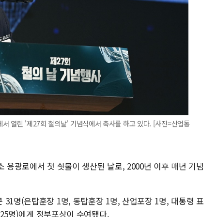
서 열린 '제27회 철의날' 기념식에서 축사를 하고 있다. [사진=산업통
철소 용광로에서 첫 쇳물이 생산된 날로, 2000년 이후 매년 기념
1명(은탑훈장 1명, 동탑훈장 1명, 산업포장 1명, 대통령 표
창 25명)에게 정부포상이 수여됐다.