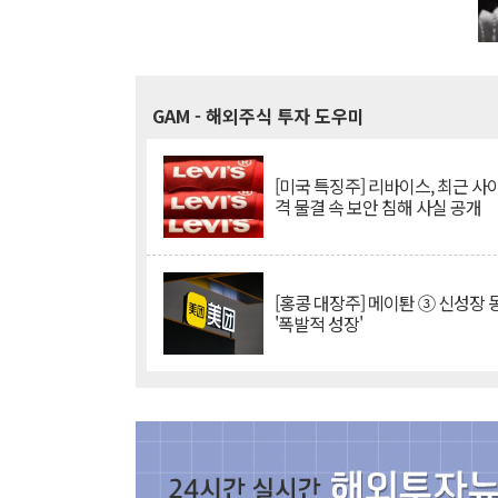
GAM
- 해외주식 투자 도우미
[미국 특징주] 리바이스, 최근 사
격 물결 속 보안 침해 사실 공개
[홍콩 대장주] 메이퇀 ③ 신성장
'폭발적 성장'