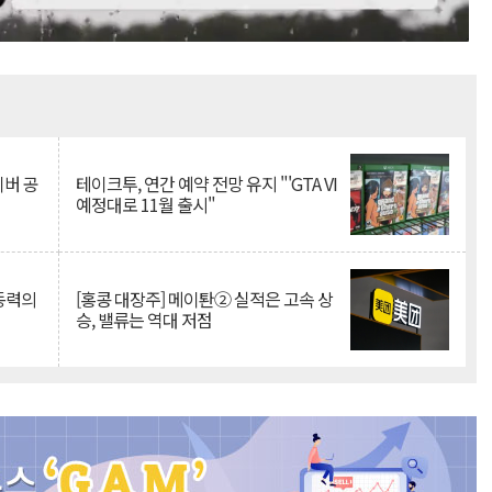
Mute
이버 공
테이크투, 연간 예약 전망 유지 "'GTA VI
예정대로 11월 출시"
 동력의
[홍콩 대장주] 메이퇀② 실적은 고속 상
승, 밸류는 역대 저점