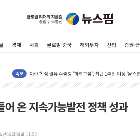
유럽증시, 美 고용 예상 밖 부진에 연준 금리 인상 가능성 
미 연준 매파 기세 꺾이나…고용 감소에 9월 동결 전망 우
[종합] 이슬람 수니파 3국, '공동방위협정' 체결… 이스라
울
경제
사회
글로벌·중국
해외투자
산업
증권·
트럼프, 백신·자폐증 행정명령 검토…"이르면 다음 주"
美 항소법원, 백악관 무도회장 공사 중단 명령…트럼프 제
이란 핵심 원유 수출항 '하르그섬', 최근 1주일 이상 '올스
美 고용 쇼크에 엔화 장중 급등…시장은 "또 개입했나" 촉
속보
[AI MY 뉴스] 뉴욕 반도체주 프리뷰...美 고용 쇼크에 반도
뉴욕증시 프리뷰, 美 고용 쇼크에 금리 인상 우려 후퇴…나
[종합] 美 7월 고용 2만3000명 감소 '쇼크'…9월 금리 인
들어 온 지속가능발전 정책 성과
[사진] 이슬람 수니파 3개국, 공동방위협정 체결
뉴욕증시 개장 전 특징주...아틀라시안·클라우드플레어
보훈부, 미 DPAA와 MOU… "6·25 미군 실종자 7359명
26년06월08일 11:52
트럼프 "금리 내려야"…파월 때와 달리 워시엔 톤 낮춰