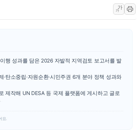
가
특정 정치인 측근 포항시 정책특보 내정설...포항시 '시끌'
가
李 "해남 태양광, 대한민국 다음 100년 밑거름…수도권 집
李 대통령, '6시간 마라톤 부동산 2차 회의' 주재… "전폭
트럼프, 中 겨냥 폴리실리콘 관세 15% 부과…美 태양광주
[사진] 빈살만과 에르도안의 만남
이란와이어 "이란 최고지도자 위독…곧 사망해도 놀랍지 
이행 성과를 담은 2026 자발적 지역검토 보고서를 발
·탄소중립·자원순환·시민주권 6개 분야 정책 성과와
제작해 UN DESA 등 국제 플랫폼에 게시하고 글로
다
어요.