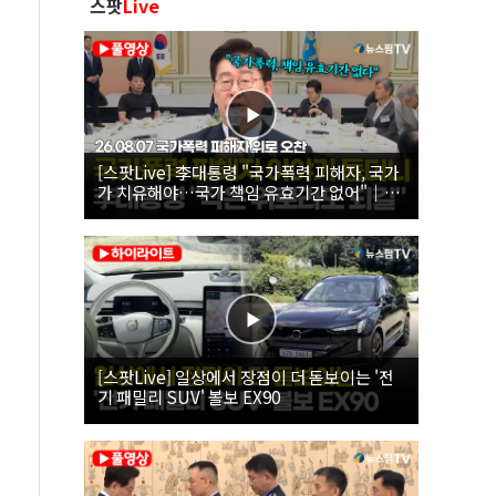
스팟
Live
[스팟Live] 李대통령 "국가폭력 피해자, 국가
가 치유해야…국가 책임 유효기간 없어"｜
26.08.07 국가폭력 피해자 위로 오찬
[스팟Live] 일상에서 장점이 더 돋보이는 '전
기 패밀리 SUV' 볼보 EX90