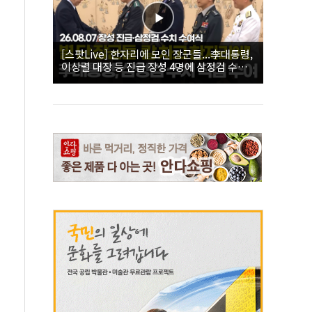
[스팟Live] 한자리에 모인 장군들...李대통령,
이상렬 대장 등 진급 장성 4명에 삼정검 수치
직접 수여｜26.08.07 장성 진급·삼정검 수치
수여식