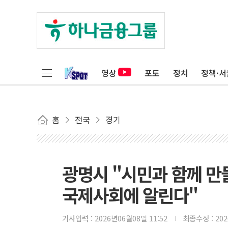
영상
포토
정치
정책·서
홈
전국
경기
광명시 "시민과 함께 만
국제사회에 알린다"
기사입력 :
2026년06월08일 11:52
최종수정 :
20