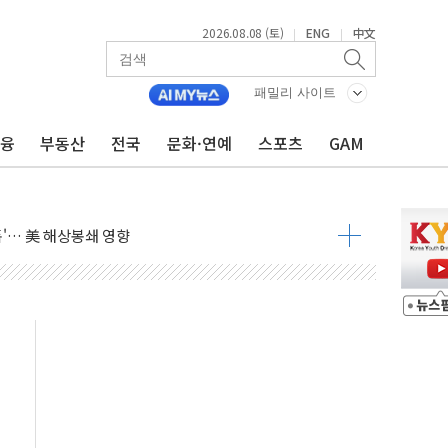
2026.08.08 (토)
ENG
中文
|
|
낮아지며 상승… STOXX 600 지수는 나흘 연속 최고치
세
패밀리 사이트
엘·이란 위협에 맞설 자체 억지력 강화
금융
부동산
전국
문화·연예
스포츠
GAM
동
톱'… 美 해상봉쇄 영향
각
체주 '활짝'
스닥 선물 1%대 상승
상 기대 후퇴
·태양광주↑ VS 트레이드데스크·웬디스↓
 끝까지 찾겠다"