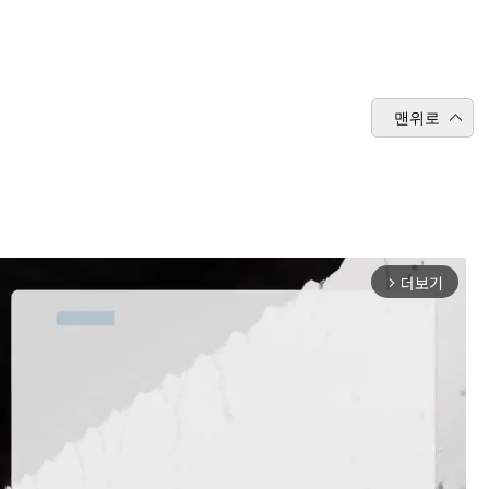
맨위로
더보기
arrow_forward_ios