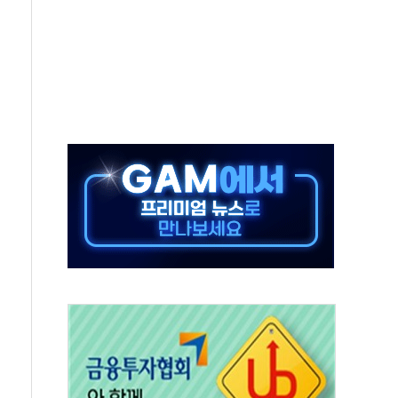
중 완화 전환점"
적 공급 확대·속도전 총력"
 급등
않아"