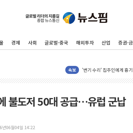
태국 학교서 중학생 총기 난사
40.2도 찍은 서울 등 폭염
"文정부 악몽 재현 안돼"..
울
경제
사회
글로벌·중국
해외투자
산업
증권·
신세계사이먼 '대구 프리미엄 
李대통령, 호우 피해 경북 
'변기 수리' 집주인에게 흉기
워트, 상반기 영업이익 30
속보
프롬바이오, 10일 거래 재
NH농협생명, 농작업 중 온
아바코, 2분기 매출 120억원
에 불도저 50대 공급…유럽 군납
랩지노믹스 "디엑솜과 美 암
보로노이, 폐암 치료제 'VRN
푸본현대생명, 육군 3군단과
26년06월04일 14:22
교보생명, '교보K-맞춤건강