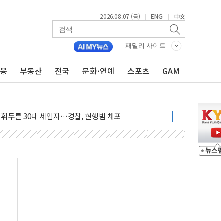
2026.08.07 (금)
ENG
中文
|
|
...최소 7명 사망
중대경보 해제…누적 온열질환자 2872명
패밀리 사이트
.李 부동산 세제안에 與 내부서 '총선·대선 직격탄' 우려
금융
부동산
전국
문화·연예
스포츠
GAM
아울렛' 건립 '본궤도'
안동·의성 특별재난지역 선포
 휘두른 30대 세입자…경찰, 현행범 체포
억원
개…"재무구조 개편"
열질환 보장…폭염기 신속 보상 강화
 진단 분야 독점 라이선스 계약"
11' 캐나다 IND 신청
 군 장병 금융교육·전역 지원 협약
보험' 6개월 배타적사용권 획득