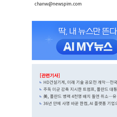
chanw@newspim.com
[관련기사]
HD건설기계, 미래 기술 공모전 개막…전국
주독 미군 감축 지시한 트럼프, 폴란드 대통
美, 폴란드 병력 4천명 배치 돌연 취소…
36년 만에 사명 바꾼 한컴, AI 플랫폼 기