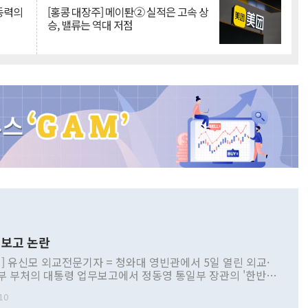
 동력의
[홍콩 대장주] 메이퇀② 실적은 고속 상
승, 밸류는 역대 저점
보고 논란
] 유신모 외교전문기자 = 청와대 영빈관에서 5일 열린 외교·
부 부처의 대통령 업무보고에서 정동영 통일부 장관의 '한반도
 구상'과 업무보고 발언이 논란을 빚고 있다. 이날 정 장관의
10
정부 내 조율을 거치지 않은 사안을 정책으로 추진하겠다고 공