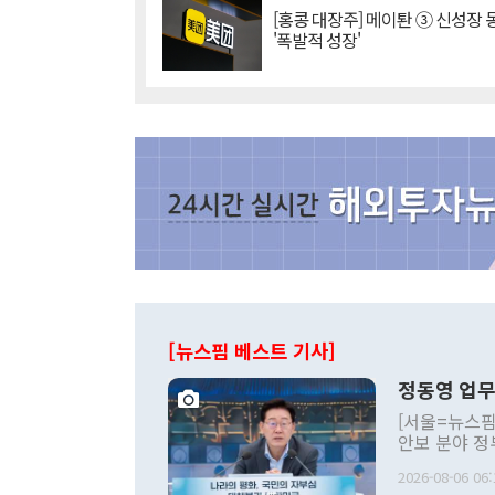
[홍콩 대장주] 메이퇀 ③ 신성장
'폭발적 성장'
[뉴스핌 베스트 기사]
정동영 업무
[서울=뉴스핌
안보 분야 정
평화공존 발전
2026-08-06 06:
발언 중에는 