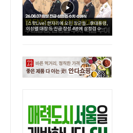
[스팟Live] 한자리에 모인 장군들...李대통령,
이상렬 대장 등 진급 장성 4명에 삼정검 수치
직접 수여｜26.08.07 장성 진급·삼정검 수치
수여식