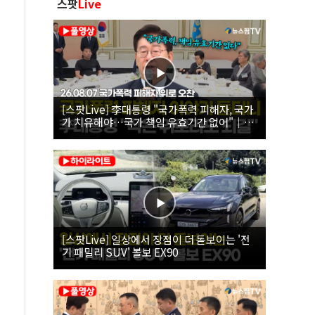
스팟
Live
[스팟Live] 李대통령 "국가폭력 피해자, 국가
가 치유해야…국가 책임 유효기간 없어"｜
26.08.07 국가폭력 피해자 위로 오찬
[스팟Live] 일상에서 장점이 더 돋보이는 '전
기 패밀리 SUV' 볼보 EX90