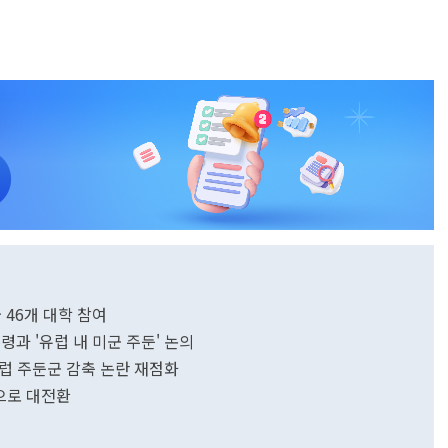
 46개 대학 참여
령과 '유럽 내 미군 주둔' 논의
유럽 주둔군 감축 논란 재점화
업으로 대전환