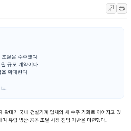
가
벼랑 끝 선 '동전주' 무더기
가
1순위보다 낮은 특별공급 
컴투스 '제우스: 오만의 신'
네이버 클립, 시청 만으로 
서울 재건축·재개발 정상화시 
[인사] 공정거래위원회
저 조달을 수주했다
0억원 규모 계약이다
업을 확대한다
어요.
투자 확대가 국내 건설기계 업체의 새 수주 기회로 이어지고 있
내며 유럽 방산·공공 조달 시장 진입 기반을 마련했다.