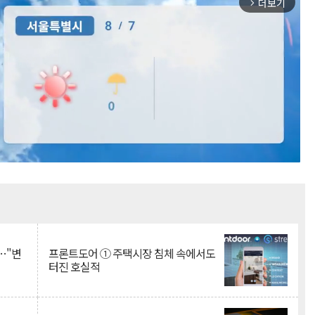
더보기
arrow_forward_ios
Mute
…"변
프론트도어 ① 주택시장 침체 속에서도
터진 호실적