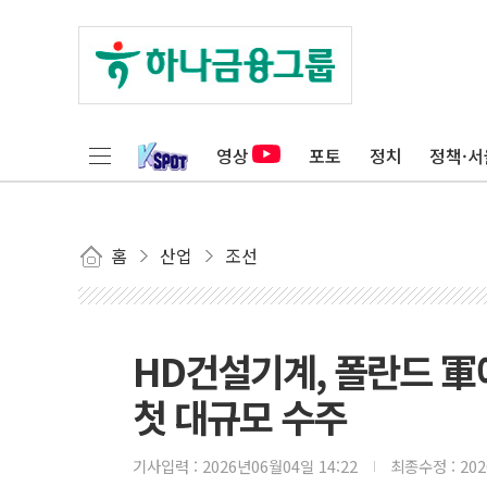
영상
포토
정치
정책·서
홈
산업
조선
HD건설기계, 폴란드 軍
첫 대규모 수주
기사입력 :
2026년06월04일 14:22
최종수정 :
20