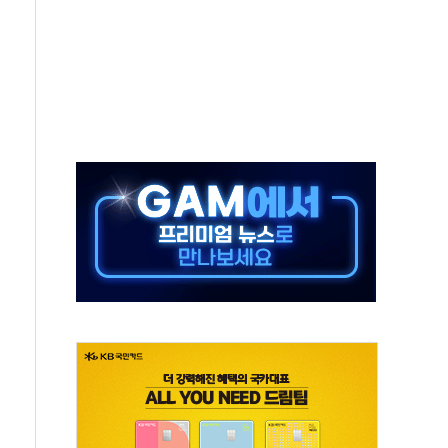
 상폐 위기…관리종목 우려 지정예고 총 63개
경쟁률… 실수요자 관심
 26일 출시, 유저의 캐릭터가 AI로 플레이한다
혜택 얻는 피드코인 이벤트 진행
5년 내 9만가구 순증...이주 대란도 제한적