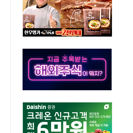
낮아지며 상승… STOXX 600 지수는 나흘 연속 최고치
세
엘·이란 위협에 맞설 자체 억지력 강화
동
톱'… 美 해상봉쇄 영향
각
체주 '활짝'
스닥 선물 1%대 상승