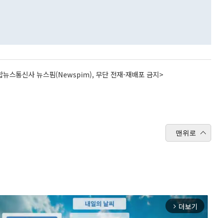
뉴스통신사 뉴스핌(Newspim), 무단 전재-재배포 금지>
맨위로
더보기
arrow_forward_ios