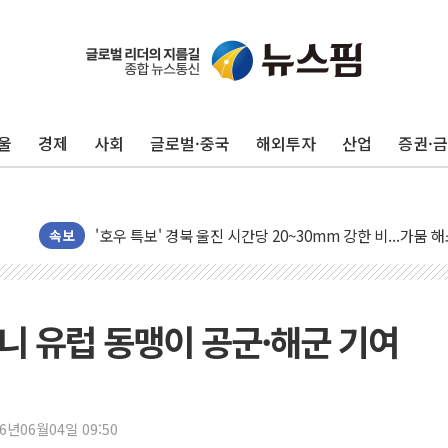
울
경제
사회
글로벌·중국
해외투자
산업
증권·
폭염에 車 운전면허 기능시험 오전 집중 편성…체감온도 3
李대통령, 'ISA·주가누르기 방지법' 전면 재검토 지시
'호우 특보' 경북 울진 시간당 20~30mm 강한 비...가뭄 
주말 무더위·열대야 지속…내륙 곳곳 소나기
속보
오세훈 "용산공원 주택 검토, 민주당 스스로 원칙 뒤집는 
충북 주말 무더위 지속…청주·진천 35도, 곳곳 소나기
10월 보완수사권 폐지·공소청 출범…피해자들 '범죄 사각
테니 유럽 동맹이 공군·해군 기여
한상협, 업계 개인정보 보안 새판 짠다…'자율규제단체' 
민주당, 오늘 제주·인천 경선 발표...김민석 '재역전' vs 정
뉴욕증시, 고용 쇼크에 금리 인상 우려 후퇴…S&P500 
26년06월04일 09:50
트럼프, 쿡 연준 이사 해임 재추진…"26일까지 의혹 소명"