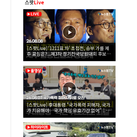
스팟
Live
[스팟Live] ‘1211표 차’ 초접전, 승부 가를 제
주 표심은?...제3차 정기전국당원대회 후보자
제주 합동연설회 생중계 | 26.08.08
[스팟Live] 李대통령 "국가폭력 피해자, 국가
가 치유해야…국가 책임 유효기간 없어"｜
26.08.07 국가폭력 피해자 위로 오찬