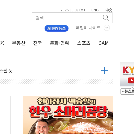
2026.08.08 (토)
ENG
中文
|
|
패밀리 사이트
금융
부동산
전국
문화·연예
스포츠
GAM
8도 넘으면 중단
해소될 듯
것"
지대' 우려
타진
청래 '격차 확대'
최고치
 요구