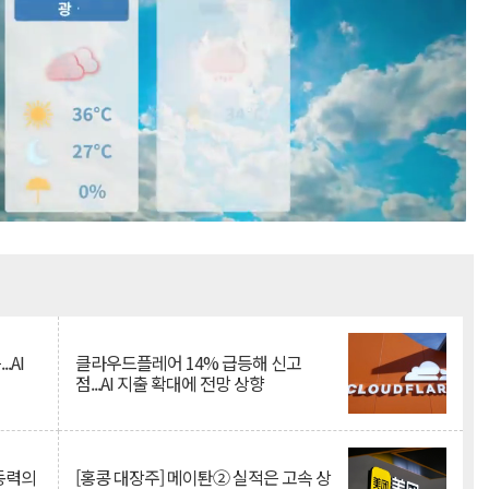
Mute
.AI
클라우드플레어 14% 급등해 신고
점...AI 지출 확대에 전망 상향
 동력의
[홍콩 대장주] 메이퇀② 실적은 고속 상