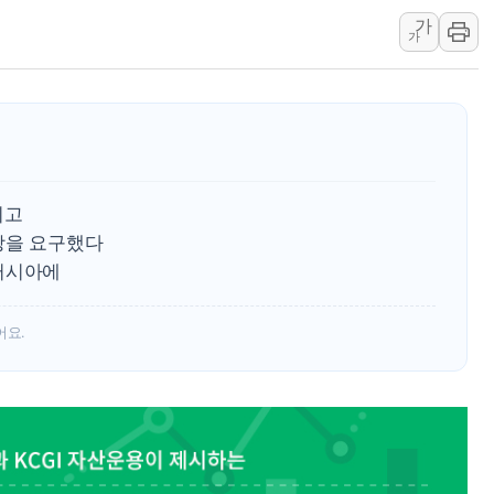
가
유럽증시, 美 고용 예상 밖 부진에 연준 금리 인상 가능성 
가
미 연준 매파 기세 꺾이나…고용 감소에 9월 동결 전망 우
[종합] 이슬람 수니파 3국, '공동방위협정' 체결… 이스라
트럼프, 백신·자폐증 행정명령 검토…"이르면 다음 주"
美 항소법원, 백악관 무도회장 공사 중단 명령…트럼프 제
이란 핵심 원유 수출항 '하르그섬', 최근 1주일 이상 '올스
이고
美 고용 쇼크에 엔화 장중 급등…시장은 "또 개입했나" 촉
강을 요구했다
[AI MY 뉴스] 뉴욕 반도체주 프리뷰...美 고용 쇼크에 반도
러시아에
뉴욕증시 프리뷰, 美 고용 쇼크에 금리 인상 우려 후퇴…나
어요.