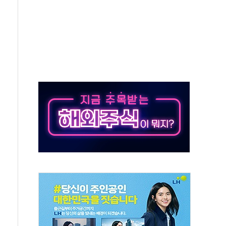
육박 7년 새 7배 늘었다...폭염 대책비는 8.6배 증가
혹한 여름"…구윤철, 쪽방촌 폭염 대응상황 점검
유럽 패싱… '유로화 팔아 엔화 부양' 사후 통보만
…'닥터 코퍼'가 말하는 경기 신호가 달라졌다
 노선 재개...3년 2개월 만
다양성 제고 특별 위원회 위촉장 수여식 및 1차 회의
규모 美 전력 케이블 수주