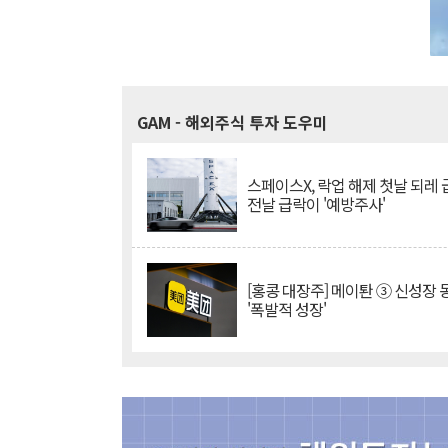
GAM
- 해외주식 투자 도우미
스페이스X, 락업 해제 첫날 되레 급
전날 급락이 '예방주사'
[홍콩 대장주] 메이퇀 ③ 신성장
'폭발적 성장'