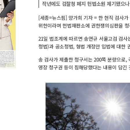
작년에도 검찰청 폐지 헌법소원 제기됐으나
[세종=뉴스핌] 양가희 기자 = 한 현직 검사가
위헌이라며 헌법재판소에 권한쟁의심판을 청
21일 법조계에 따르면 송연규 서울고검 검사는
청법)과 공소청법, 형법 개정안 입법에 대한
송 검사가 제출한 청구서는 200쪽 분량으로,
영장 청구권 등이 침해당했다는 내용이 담긴 