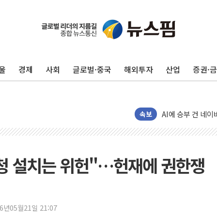
"최대 2시간 앞서 
유니슨 "국내생산
창호 교체하다 난간
울
경제
사회
글로벌·중국
해외투자
산업
증권·
장동혁 "규제와 대
[속보] 종합특검, 
AI에 승부 건 네
속보
日, 4~6월 105조
오렌지플래닛 창업
경찰, '300억대 
청 설치는 위헌"…헌재에 권한쟁
장동혁 "집값 올려
[속보] '해병 순직
부동산정책 정상화
경찰, '강북구 오피
26년05월21일 21:07