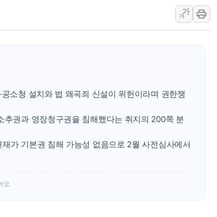
전국 그늘막 4만개 
가
"취약계층에 더 가
가
美·日 환율공조에 
구리값 사상 최고치
에어프레미아, 호치민
국민통합위, 정치 
티엠씨, 220억원 
청·공소청 설치와 법 왜곡죄 신설이 위헌이라며 권한쟁
·소추권과 영장청구권을 침해했다는 취지의 200쪽 분
헌재가 기본권 침해 가능성 없음으로 2월 사전심사에서
어요.