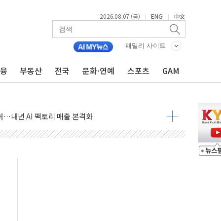
2026.08.07 (금)
ENG
中文
|
|
침수 예측"…건설연, AI 위험기상 기술 개발
세액공제·인증제도 개선 수혜 기대"
패밀리 사이트
 무너져…대전서 50대 일용직 추락 사망
금융
부동산
전국
문화·연예
스포츠
GAM
출 풀고 재개발·재건축 촉진하는 것이 부동산 정상화"
'尹 관저 이전 감사 무마' 유병호 감사위원 구속 기소
이버…내년 AI 팩토리 매출 본격화
원 환시 개입...4월 말 '56조원' 사상 최대
재단, 스타트업 지원 프로그램 성료
사기 혐의' 차가원 대표 구속 송치
놓고 국민만 잡아"
 책임' 임성근 전 사단장 항소심도 징역 3년 선고
 특별위원회 전체회의서 발언하는 장동혁 대표
스텔 살인' 50대 남성 구속 송치