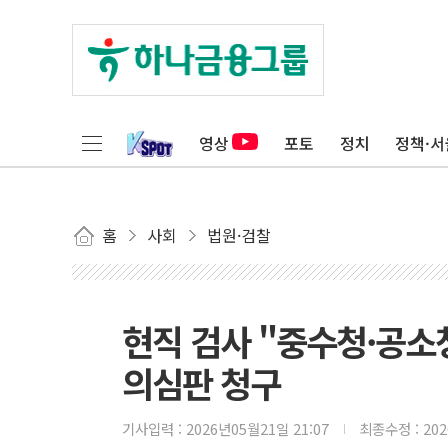
영상
포토
정치
정책·서
홈
사회
법원·검찰
현직 검사 "중수청·공소
의심판 청구
기사입력 :
2026년05월21일 21:07
최종수정 :
20