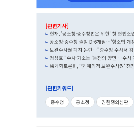
[관련기사]
헌재, '공소청·중수청법은 위헌' 첫 헌법소
공소청·중수청 출범 D-6개월…'형소법 개정
보완수사권 폐지 논란…"중수청 수사서 검사 
정성호 "수사·기소는 '동전의 양면'…수사
檢개혁토론회, '李 예외적 보완수사권' 쟁점
[관련키워드]
중수청
공소청
권한쟁의심판