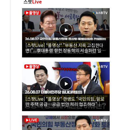
스팟
Live
[스팟Live] *풀영상* "부동산 지옥 고집한다
면!"...李대통령 향한 장동혁의 서슬퍼런 일갈
| 26.08.07 국민의힘 부동산정책 정상화 특별
위원회 전체회의
[스팟Live] *풀영상* 한병도 “국민의힘, 말로
만 주택 공급…공급 법안 처리 협조하라”｜
26.08.07 더불어민주당 원내대책회의