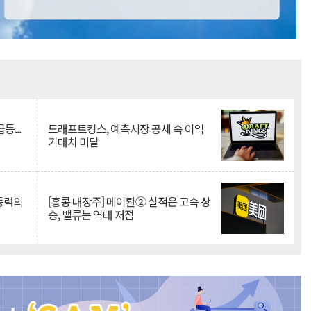
Mute
등...
드래프트킹스, 예측시장 공세 속 이익
기대치 미달
 동력의
[홍콩 대장주] 메이퇀② 실적은 고속 상
승, 밸류는 역대 저점