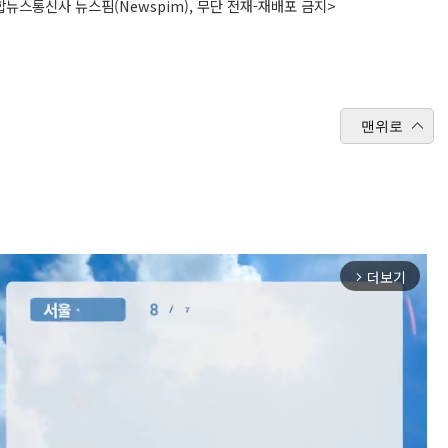
뉴스통신사 뉴스핌(Newspim), 무단 전재-재배포 금지>
맨위로
더보기
arrow_forward_ios