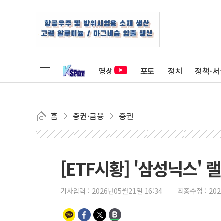
영상
포토
정치
정책·서
홈
증권·금융
증권
[ETF시황] '삼성닉스' 
기사입력 :
2026년05월21일 16:34
최종수정 :
20