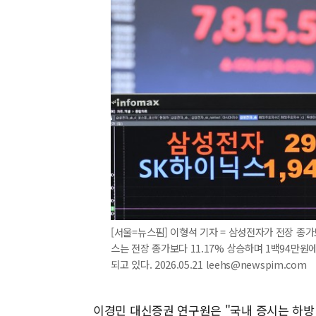
[서울=뉴스핌] 이형석 기자 = 삼성전자가 전장 종가
스는 전장 종가보다 11.17% 상승하며 1백94만
되고 있다. 2026.05.21 leehs@newspim.com
이경민 대신증권 연구원은 "국내 증시는 하방