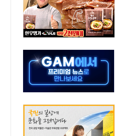
 시간당 20~30mm 강한 비...가뭄 해소될 듯
 지속…내륙 곳곳 소나기
택 검토, 민주당 스스로 원칙 뒤집는 것"
속…청주·진천 35도, 곳곳 소나기
지·공소청 출범…피해자들 '범죄 사각지대' 우려
보 보안 새판 짠다…'자율규제단체' 타진
 경선 발표...김민석 '재역전' vs 정청래 '격차 확대'
에 금리 인상 우려 후퇴…S&P500 최고치
 해임 재추진…"26일까지 의혹 소명" 요구