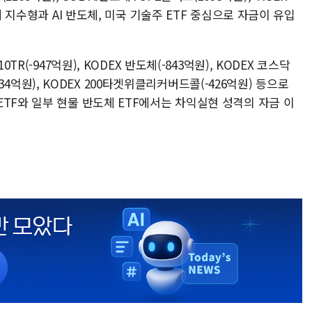
내 지수형과 AI 반도체, 미국 기술주 ETF 중심으로 자금이 유입
TR(-947억원), KODEX 반도체(-843억원), KODEX 코스닥
(-434억원), KODEX 200타겟위클리커버드콜(-426억원) 등으로
TF와 일부 현물 반도체 ETF에서는 차익실현 성격의 자금 이