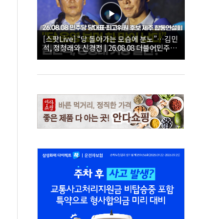
[스팟Live] “당 돌아가는 모습에 분노”…김민
석, 정청래와 신경전 | 26.08.08 더불어민주당
당대표·최고위원 후보 제주 합동연설회