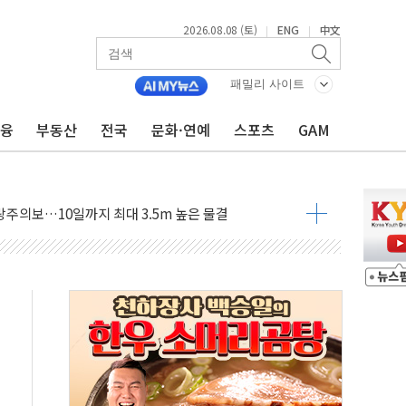
2026.08.08 (토)
ENG
中文
|
|
패밀리 사이트
금융
부동산
전국
문화·연예
스포츠
GAM
에 '뻔뻔' 받아친 정청래…제주 연설서 신경전 고조
 재검토 지시…與 "적극 환영"·野 "졸속 국정"
랑주의보…10일까지 최대 3.5m 높은 물결
 사망 23명…정부, 비상대응기구 가동
양, 수도 베이징도 부동산 규제 철폐
수위 상승으로 피서객 7명 고립…전원 구조
'별똥별 멍' 운영…페르세우스 유성우 관측
 시간당 50mm 이상 폭우…호우경보 발효
90대 숨져…온열질환 여부 조사
기능시험 오전 집중 편성…체감온도 38도 넘으면 중단
가누르기 방지법' 전면 재검토 지시