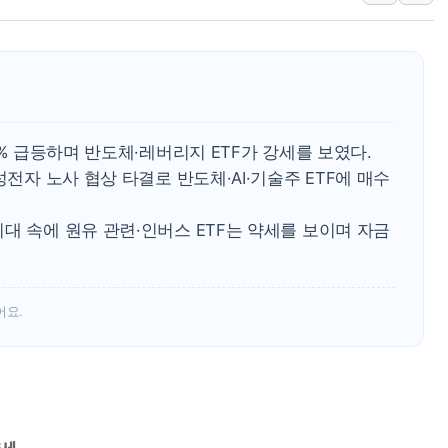
'호우 특보' 경북 울진
주말 무더위·열대야
오세훈 "용산공원 주
충북 주말 무더위 지
10월 보완수사권 폐
8% 급등하며 반도체·레버리지 ETF가 강세를 보였다.
한상협, 업계 개인정
성전자 노사 협상 타결로 반도체·AI·기술주 ETF에 매수
민주당, 오늘 제주·인천
대 속에 원유 관련·인버스 ETF는 약세를 보이며 자금
뉴욕증시, 고용 쇼크
트럼프, 쿡 연준 이사
어요.