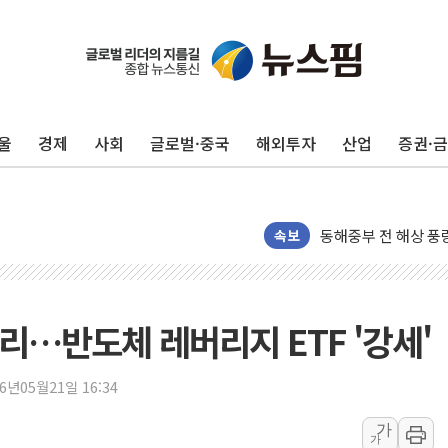
울
경제
사회
글로벌·중국
해외투자
산업
증권·
'화합' 꺼낸 김민석
李대통령, ISA 개편
동해중부 전 해상 풍
연일 폭염에 온열질환
속보
中 전방위 아파트 부
인제 용대리 계곡서 
동해시, 11~14일 
랠리…반도체 레버리지 ETF '강세'
강원 중·남부 동해안
청양 밭에서 일하던 
26년05월21일 16:34
폭염에 車 운전면허 
가
가
李대통령, 'ISA·주