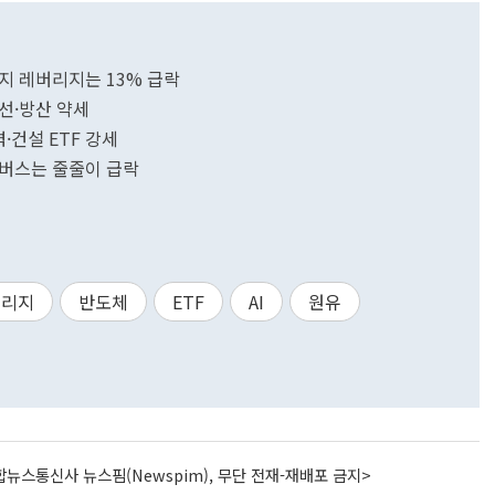
차전지 레버리지는 13% 급락
조선·방산 약세
력·건설 ETF 강세
인버스는 줄줄이 급락
버리지
반도체
ETF
AI
원유
뉴스통신사 뉴스핌(Newspim), 무단 전재-재배포 금지>