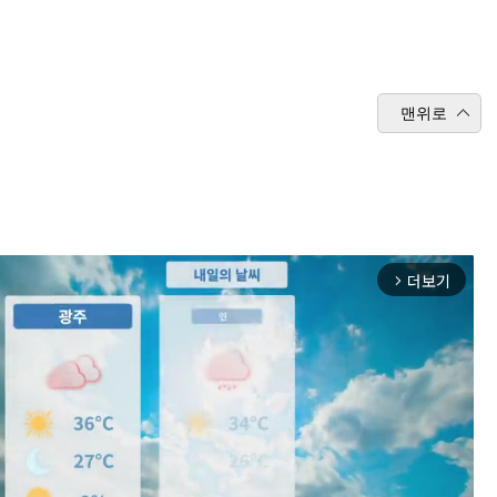
맨위로
더보기
arrow_forward_ios