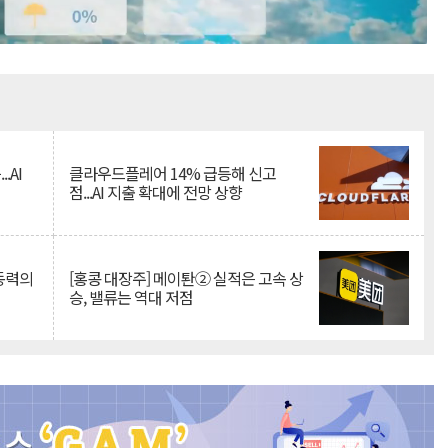
Mute
.AI
클라우드플레어 14% 급등해 신고
점...AI 지출 확대에 전망 상향
 동력의
[홍콩 대장주] 메이퇀② 실적은 고속 상
승, 밸류는 역대 저점