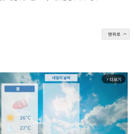
맨위로
더보기
arrow_forward_ios