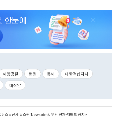
해양경찰
헌혈
동해
대한적십자사
대장암
뉴스통신사 뉴스핌(Newspim), 무단 전재-재배포 금지>