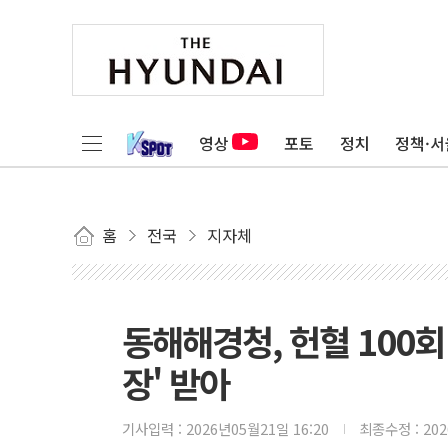
영상
포토
정치
정책·서
홈
전국
지자체
동해해경청, 헌혈 100회
장' 받아
기사입력 :
2026년05월21일 16:20
최종수정 :
20