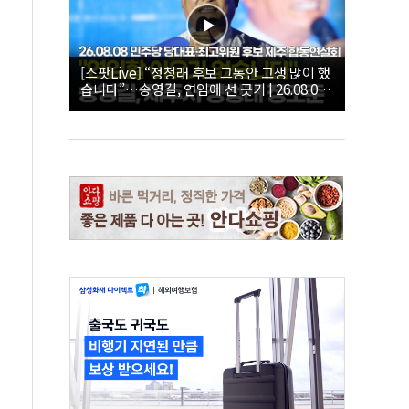
[스팟Live] “정청래 후보 그동안 고생 많이 했
습니다”…송영길, 연임에 선 긋기 | 26.08.08
더불어민주당 당대표·최고위원 후보 제주 합
동연설회