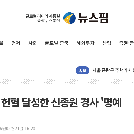
美, 이란전 출구전략 
울
경제
사회
글로벌·중국
해외투자
산업
증권·
강릉·동해·삼척 시간당
폐기물 수거하다 참변
서울 중랑구 주택가서 
李대통령 "결혼 때문에 
속보
여수 오동도 인근 해상
추미애, '위안부' 피해
인천 선재도 갯벌서 해루
 헌혈 달성한 신종원 경사 '명예
인천서 말다툼 중 어머니
'화합' 꺼낸 김민석에
李대통령, ISA 개편 
26년05월21일 16:20
동해중부 전 해상 풍랑