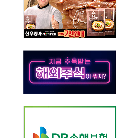
사망 23명…정부, 비상대응기구 가동
, 수도 베이징도 부동산 규제 철폐
위 상승으로 피서객 7명 고립…전원 구조
별똥별 멍' 운영…페르세우스 유성우 관측
시간당 50mm 이상 폭우…호우경보 발효
0대 숨져…온열질환 여부 조사
능시험 오전 집중 편성…체감온도 38도 넘으면 중단
누르기 방지법' 전면 재검토 지시