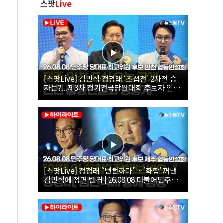
스팟
Live
[스팟Live] 김민석·정청래 ‘초접전’ 2차전 승
자는?...제3차 정기전국당원대회 후보자 인천
합동연설회 생중계 | 26.08.08
[스팟Live] 정청래 “뻔뻔하다”…‘화합’ 꺼낸
김민석에 정면 반격 | 26.08.08 더불어민주당
당대표·최고위원 후보 제주 합동연설회