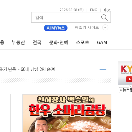
2026.08.08 (토)
ENG
中文
|
|
패밀리 사이트
만지작…공습 한계·탄약 부족 현실화
금융
부동산
전국
문화·연예
스포츠
GAM
 최대 50㎜ 폭우…강원 동해안 강한 비 어어져
…60대 환경미화원 수거차에 치여 사망
흉기 난동…60대 남성 2명 숨져
손해 보는 일 없게"…'결혼 페널티' 22개 과제 손본다
서 모터보트 전복…1명 사망·1명 실종
자 기림의 날 참석..."국제적 시민 연대로 목소리 내야"
질 중 실종 60대 나흘만에 숨진 채 발견
 흉기 살해 10대 아들 체포
 '뻔뻔' 받아친 정청래…제주 연설서 신경전 고조
재검토 지시…與 "적극 환영"·野 "졸속 국정"
주의보…10일까지 최대 3.5m 높은 물결