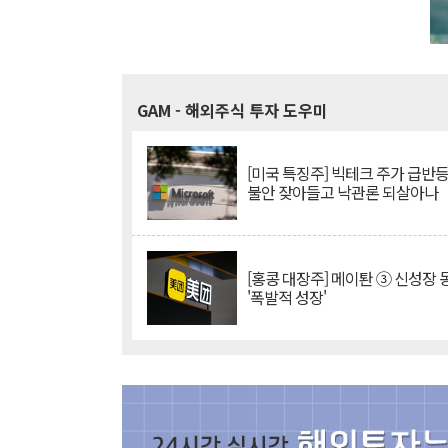
GAM
- 해외주식 투자 도우미
[미국 특징주] 빅테크 주가 급반등..
불안 잦아들고 낙관론 되살아나
[홍콩 대장주] 메이퇀 ③ 신성장
'폭발적 성장'