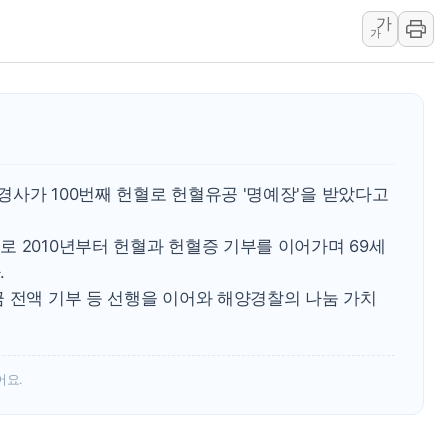
가
연일 폭염에 온열질환 
가
中 전방위 아파트 부양
인제 용대리 계곡서 수
동해시, 11~14일 '
강원 중·남부 동해안 
청양 밭에서 일하던 9
사가 100번째 헌혈로 헌혈유공 '명예장'을 받았다고
폭염에 車 운전면허 기
李대통령, 'ISA·주가
 2010년부터 헌혈과 헌혈증 기부를 이어가며 69세
.
금 전액 기부 등 선행을 이어와 해양경찰의 나눔 가치
어요.