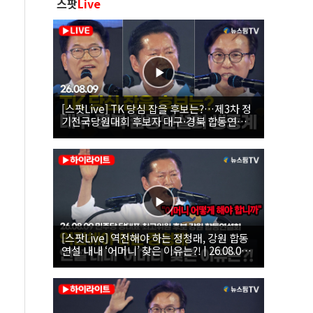
스팟
Live
[스팟Live] TK 당심 잡을 후보는?…제3차 정
기전국당원대회 후보자 대구·경북 합동연설
회 생중계 | 26.08.09
[스팟Live] 역전해야 하는 정청래, 강원 합동
연설 내내 ‘어머니’ 찾은 이유는?! | 26.08.09
더불어민주당 당대표·최고위원 후보 강원 합
동연설회