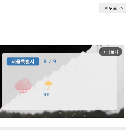
맨위로
더보기
arrow_forward_ios