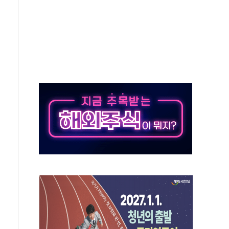
 모집…지역 크리에이터 확대
 이상무"…김회천 사장, 원전 현장점검
독 강화' 2개 법 대표 발의
 페널티 만든 건 이 정권…신생아 특례 대출까지 줄여"
의에 "수용할 수 없다" 반박