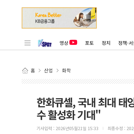
영상
포토
정치
정책·서
홈
산업
화학
한화큐셀, 국내 최대 태양
수 활성화 기대"
기사입력 :
2026년05월21일 15:33
최종수정 :
20