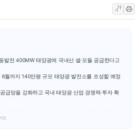
가
롯데백화점, 앰배서더 2기
가
한수원 "폭염 속 전력수급
박형수 의원 '선관위 견제·감
장동혁, 李 대통령에 "결혼
정부, 독도 조사활동 日 항
동발전 400MW 태양광에 국내산 셀·모듈 공급한다고
 6월까지 140만평 규모 태양광 발전소를 조성할 예정
공급망을 강화하고 국내 태양광 산업 경쟁력·투자 확
어요.