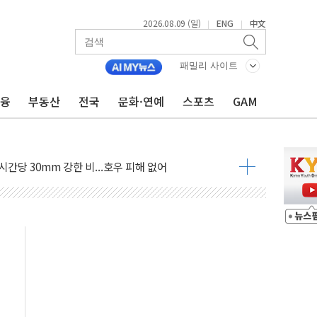
억 지급 확정되나…재상고 앞두고 막판 셈법
2026.08.09 (일)
ENG
中文
|
|
'행복상자' 전달
극기 거꾸로' 논란…이틀만에 철거
패밀리 사이트
 예술·체육요원 최대 33% 감축
금융
부동산
전국
문화·연예
스포츠
GAM
 역대 최대폭 감소한 9.4%↓…유통업계 양극화 심화
 특사'로 콜롬비아 대통령 취임식 참석
시간당 30mm 강한 비...호우 피해 없어
공방…野 "청년 우롱 기괴" vs 與 "송구한 해프닝"
 2026'서 어린이 과학연극 2편 수상
우스' 잠실점, 직장인 핫플레이스로 부상
정 조율 완료…초고가·비거주 1주택 등 여론 수렴"
쇄 추돌…7세 남아 등 4명 부상
다"…LG유플러스, AI 홈네트워크 구현 첫발
영하 30도 극저온 난방기술 개발한다
총리비서실