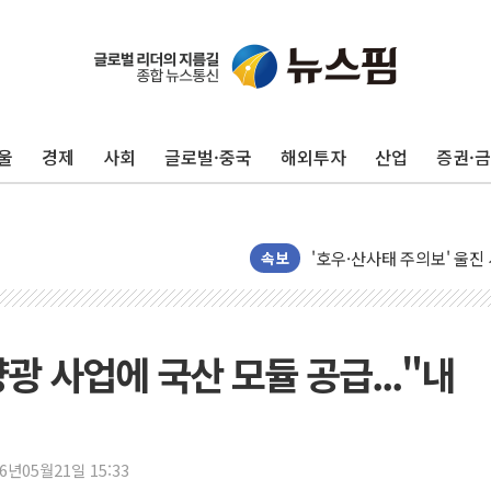
최태원, 노소영에 9440
하나금융, 명동 소상공인에 
인천시 광복절 현수막 '태
병무청, 보충역 전면 손질…
울
경제
사회
글로벌·중국
해외투자
산업
증권·
홈플러스發 대형마트 판매,
윤준병·이해민 의원, '정부
'호우·산사태 주의보' 울진 
여야, 황희 '버스 하우스' 
속보
풀무원재단, '국제과학연극제
현대그린푸드 '텍사스로드하
與 "세제개편안 8월 말 당
광 사업에 국산 모듈 공급..."내
경인고속도로서 차량 4대 연
"AI가 먼저 알아채고 고친
삼성전자, 美국립연구소와 
26년05월21일 15:33
[인사] 국무조정실·국무