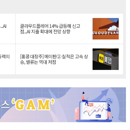
Mute
.AI
클라우드플레어 14% 급등해 신고
점...AI 지출 확대에 전망 상향
 동력의
[홍콩 대장주] 메이퇀② 실적은 고속 상
승, 밸류는 역대 저점