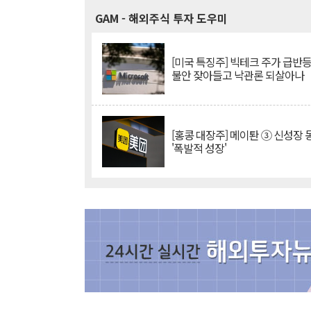
GAM
- 해외주식 투자 도우미
[미국 특징주] 빅테크 주가 급반등..
불안 잦아들고 낙관론 되살아나
[홍콩 대장주] 메이퇀 ③ 신성장
'폭발적 성장'