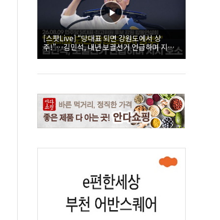
[스팟Live] “당대표 되면 강원도에서 상
주!”…김민석, 내년 보궐선거 언급하며 지지
호소 | 26.08.09 더불어민주당 당대표·최고위
원 후보 강원 합동연설회