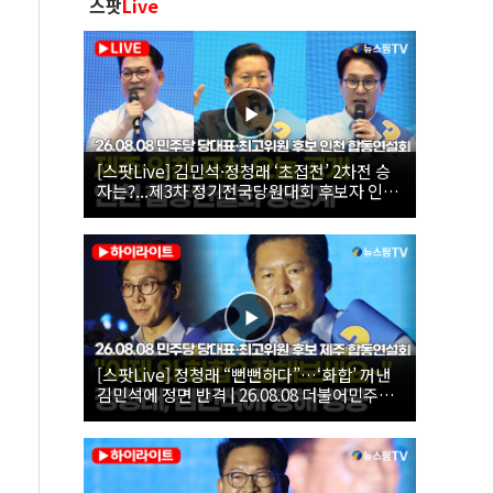
스팟
Live
[스팟Live] 김민석·정청래 ‘초접전’ 2차전 승
자는?...제3차 정기전국당원대회 후보자 인천
합동연설회 생중계 | 26.08.08
[스팟Live] 정청래 “뻔뻔하다”…‘화합’ 꺼낸
김민석에 정면 반격 | 26.08.08 더불어민주당
당대표·최고위원 후보 제주 합동연설회