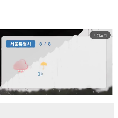
더보기
arrow_forward_ios
Mute