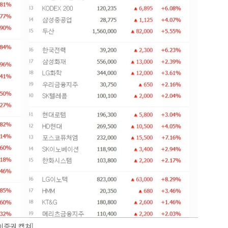
이증권 캡쳐]