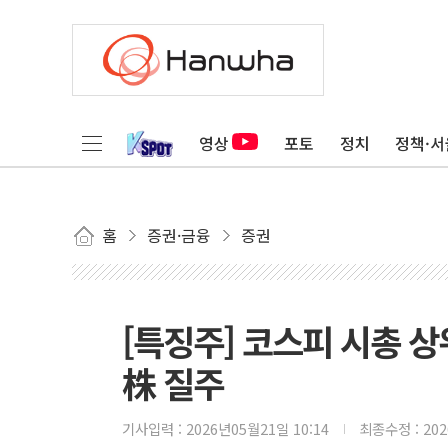
영상
포토
정치
정책·서
홈
증권·금융
증권
[특징주] 코스피 시총 상
株 질주
기사입력 :
2026년05월21일 10:14
최종수정 :
20