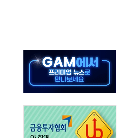
위 상승으로 피서객 7명 고립…전원 구조
별똥별 멍' 운영…페르세우스 유성우 관측
시간당 50mm 이상 폭우…호우경보 발효
0대 숨져…온열질환 여부 조사
능시험 오전 집중 편성…체감온도 38도 넘으면 중단
누르기 방지법' 전면 재검토 지시