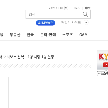
2026.08.08 (토)
ENG
中文
|
|
만지작…공습 한계·탄약 부족 현실화
 최대 50㎜ 폭우…강원 동해안 강한 비 어어져
패밀리 사이트
…60대 환경미화원 수거차에 치여 사망
금융
부동산
전국
문화·연예
스포츠
GAM
흉기 난동…60대 남성 2명 숨져
손해 보는 일 없게"…'결혼 페널티' 22개 과제 손본다
서 모터보트 전복…1명 사망·1명 실종
자 기림의 날 참석..."국제적 시민 연대로 목소리 내야"
질 중 실종 60대 나흘만에 숨진 채 발견
 흉기 살해 10대 아들 체포
 '뻔뻔' 받아친 정청래…제주 연설서 신경전 고조
재검토 지시…與 "적극 환영"·野 "졸속 국정"
주의보…10일까지 최대 3.5m 높은 물결
사망 23명…정부, 비상대응기구 가동
, 수도 베이징도 부동산 규제 철폐