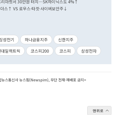
' 프리마켓서 30만원 터치…SK하이닉스도 4%↑
브라더스↑ VS 로우스·타겟·사이버보안주↓
삼성전기
하나금융지주
신한지주
현대일렉트릭
코스피200
코스피
삼성전자
뉴스통신사 뉴스핌(Newspim), 무단 전재-재배포 금지>
맨위로