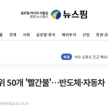
美, 이란전 출구전략 
강릉·동해·삼척 시간당
폐기물 수거하다 참변
울
경제
사회
글로벌·중국
해외투자
산업
증권·
서울 중랑구 주택가서 
李대통령 "결혼 때문에 
여수 오동도 인근 해상
추미애, '위안부' 피해
속보
인천 선재도 갯벌서 해루
인천서 말다툼 중 어머니
'화합' 꺼낸 김민석에
위 50개 '빨간불'…반도체·자동차
李대통령, ISA 개편 
동해중부 전 해상 풍랑
연일 폭염에 온열질환 
26년05월21일 10:14
中 전방위 아파트 부양