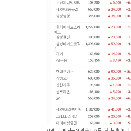
21일 코스피 시총 50위 주가 흐름. [사진=네이버페