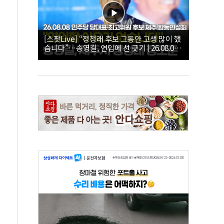
[스팟Live] “정청래 후보 그동안 고생 많이 했
습니다”…송영길, 연임에 선 긋기 | 26.08.08
더불어민주당 당대표·최고위원 후보 제주 합
동연설회