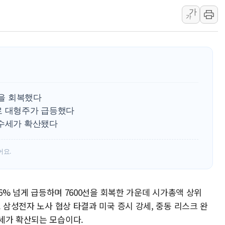
가
인제 용대리 계곡서 수
가
동해시, 11~14일 '
강원 중·남부 동해안 
청양 밭에서 일하던 9
폭염에 車 운전면허 기
李대통령, 'ISA·주가
선을 회복했다
로 대형주가 급등했다
매수세가 확산됐다
어요.
 6% 넘게 급등하며 7600선을 회복한 가운데 시가총액 상위
. 삼성전자 노사 협상 타결과 미국 증시 강세, 중동 리스크 완
세가 확산되는 모습이다.