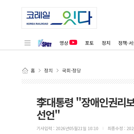
영상
포토
정치
정책·서
홈
정치
국회·정당
李대통령 "장애인권리보
선언"
기사입력 :
2026년05월21일 10:10
최종수정 :
20