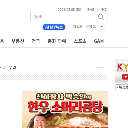
2026.08.08 (토)
ENG
中文
|
|
패밀리 사이트
금융
부동산
전국
문화·연예
스포츠
GAM
것"
지대' 우려
 정청래 격차 확대'
타진
최고치
 요구
낮아지며 상승… STOXX 600 지수는 나흘 연속 최고치
세
엘·이란 위협에 맞설 자체 억지력 강화