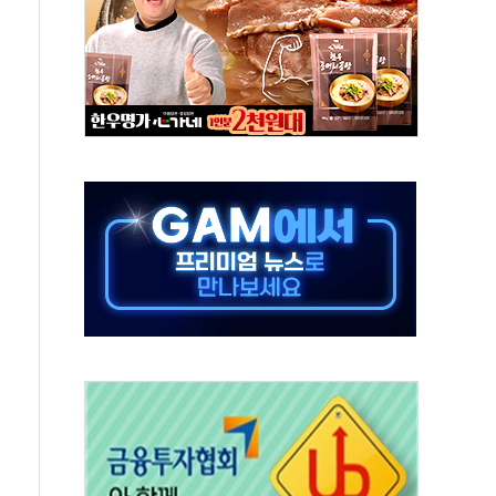
동
톱'… 美 해상봉쇄 영향
각
체주 '활짝'
스닥 선물 1%대 상승
상 기대 후퇴
·태양광주↑ VS 트레이드데스크·웬디스↓
 끝까지 찾겠다"