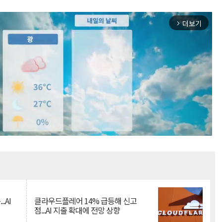
더보기
arrow_forward_ios
Mute
.AI
클라우드플레어 14% 급등해 신고
점...AI 지출 확대에 전망 상향