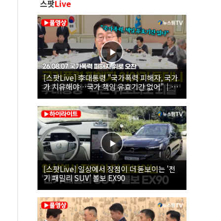
스팟
Live
[스팟Live] 李대통령 "국가폭력 피해자, 국가
가 치유해야…국가 책임 유효기간 없어"｜
26.08.07 국가폭력 피해자 위로 오찬
[스팟Live] 일상에서 장점이 더 돋보이는 '전
기 패밀리 SUV' 볼보 EX90