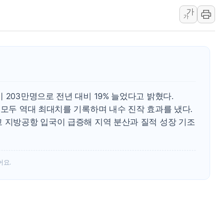
가
폐기물 수거하다 참변…60대
가
서울 중랑구 주택가서 흉기 난
李대통령 "결혼 때문에 손해 
여수 오동도 인근 해상서 모
추미애, '위안부' 피해자 기림
인천 선재도 갯벌서 해루질 중
 203만명으로 전년 대비 19% 늘었다고 밝혔다.
인천서 말다툼 중 어머니 흉기
 모두 역대 최대치를 기록하며 내수 진작 효과를 냈다.
'화합' 꺼낸 김민석에 '뻔뻔
고 지방공항 입국이 급증해 지역 분산과 질적 성장 기조
李대통령, ISA 개편 재검토 
어요.