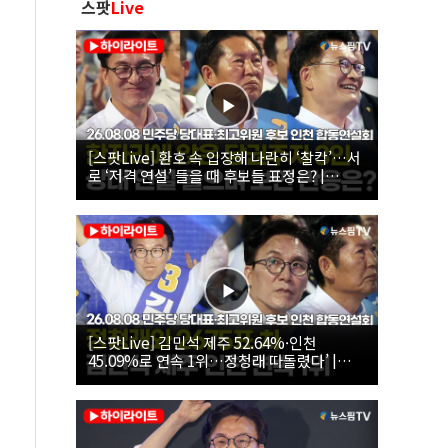
스팟
Live
[스팟Live] 환호 속 입장해 나란히 ‘찰칵’…서
로 ‘저격 연설’ 들을 때 후보들 표정은? |
26.08.08 더불어민주당 당대표·최고위원 후
보 인천 합동연설회
[스팟Live] 김민석 제주 52.64%·인천
45.09%로 연속 1위…정청래 따돌렸다’ |
26.08.08 더불어민주당 당대표·최고위원 후
보 인천 합동연설회