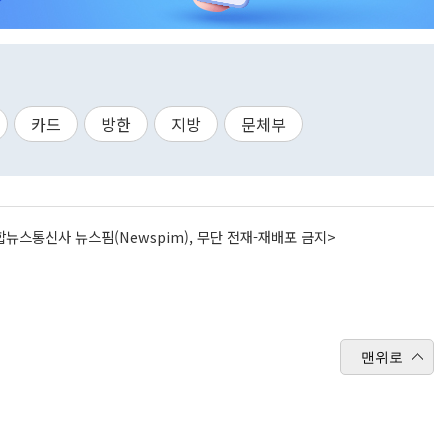
카드
방한
지방
문체부
뉴스통신사 뉴스핌(Newspim), 무단 전재-재배포 금지>
맨위로