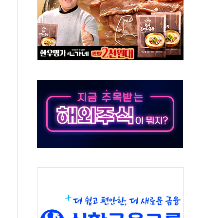
 환경미화원 수거차에 치여 사망
동…60대 남성 2명 숨져
보는 일 없게"…'결혼 페널티' 22개 과제 손본다
터보트 전복…1명 사망·1명 실종
의 날 참석..."국제적 시민 연대로 목소리 내야"
 실종 60대 나흘만에 숨진 채 발견
 살해 10대 아들 체포
' 받아친 정청래…제주 연설서 신경전 고조
지시…與 "적극 환영"·野 "졸속 국정"