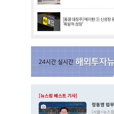
[홍콩 대장주] 메이퇀 ③ 신성장
'폭발적 성장'
[뉴스핌 베스트 기사]
정동영 업무
[서울=뉴스핌