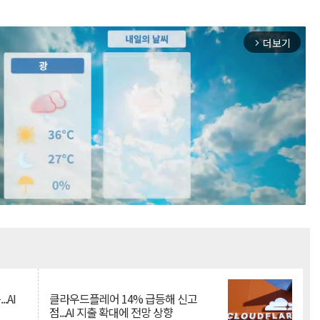
더보기
arrow_forward_ios
Mute
.AI
클라우드플레어 14% 급등해 신고
점...AI 지출 확대에 전망 상향