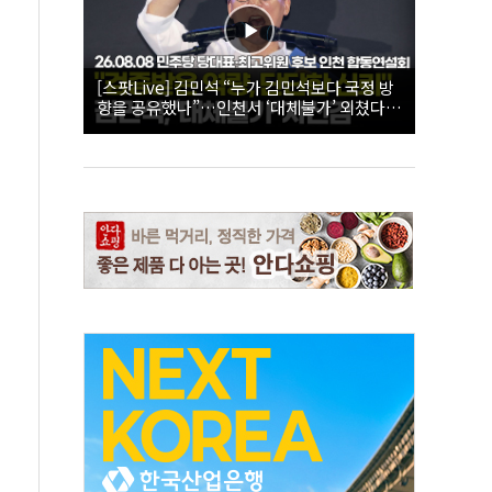
[스팟Live] 김민석 “누가 김민석보다 국정 방
향을 공유했나”…인천서 ‘대체불가’ 외쳤다 |
26.08.08 더불어민주당 당대표·최고위원 후
보 인천 합동연설회