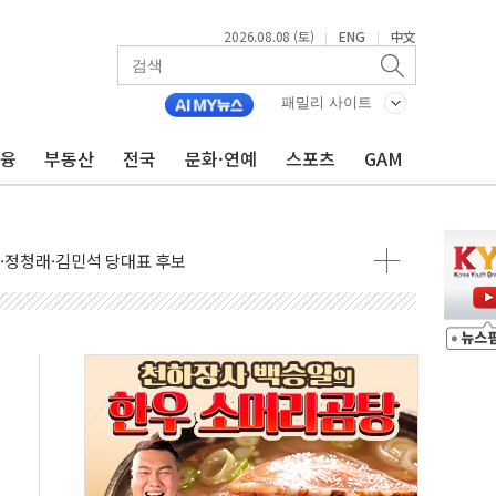
2026.08.08 (토)
ENG
中文
|
|
패밀리 사이트
금융
부동산
전국
문화·연예
스포츠
GAM
산사태 주의보'...경북도, 호우 피해·통제구간 없어
%p' 차 재역전 성공...金 45.42% vs 鄭 44.56%
·정청래·김민석 당대표 후보
 정청래에 승리...47.75% vs 42.08%
과 발표...김민석 47.75% 정청래 42.08%
표...김민석 45.09% 정청래 43.27% 송영길 11.63%
표...김민석 52.64% 정청래 39.89% 송영길 7.47%
0~8.14)
…공습 한계·탄약 부족 현실화
50㎜ 폭우…강원 동해안 강한 비 이어져