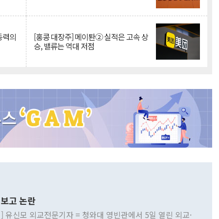
 동력의
[홍콩 대장주] 메이퇀② 실적은 고속 상
승, 밸류는 역대 저점
보고 논란
] 유신모 외교전문기자 = 청와대 영빈관에서 5일 열린 외교·