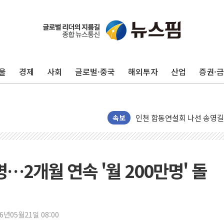
울
경제
사회
글로벌·중국
해외투자
산업
증권·
울진·영덕 '호우특보'-포항 '
[종합] 김민석, 정청래에 '0.86
인천 합동연설회 나선 송영길
김민석, 2주차 제주·인천 경선서
속보
인사하는 김민석 당대표 후보
[속보] 민주, 제주·인천 경선 결
[속보] 민주, 인천 경선 결과 발
명…2개월 연속 '월 200만명' 돌
[속보] 민주, 제주 경선 결과 발
이번주 국내 주요 금융일정(8.1
美, 이란전 출구전략 만지작
26년05월21일 08:00
강릉·동해·삼척 시간당 최대 