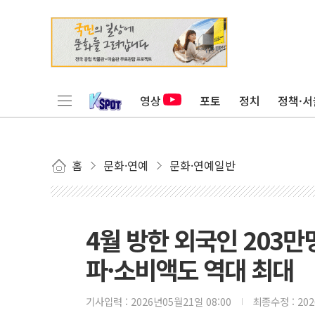
영상
포토
정치
정책·서
홈
문화·연예
문화·연예일반
4월 방한 외국인 203만
파·소비액도 역대 최대
기사입력 :
2026년05월21일 08:00
최종수정 :
20