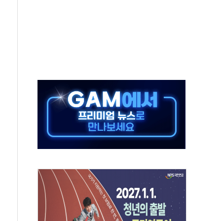
보는 일 없게"…'결혼 페널티' 22개 과제 손본다
터보트 전복…1명 사망·1명 실종
의 날 참석..."국제적 시민 연대로 목소리 내야"
 실종 60대 나흘만에 숨진 채 발견
 살해 10대 아들 체포
' 받아친 정청래…제주 연설서 신경전 고조
지시…與 "적극 환영"·野 "졸속 국정"