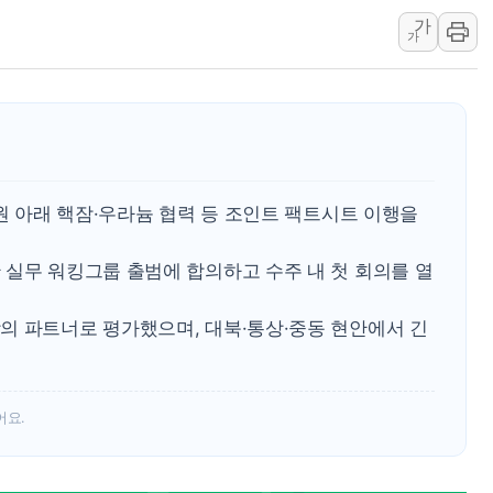
李대통령 "결혼 때문에 손해 
가
가
여수 오동도 인근 해상서 모
추미애, '위안부' 피해자 기림
인천 선재도 갯벌서 해루질 중
인천서 말다툼 중 어머니 흉기
'화합' 꺼낸 김민석에 '뻔뻔
지원 아래 핵잠·우라늄 협력 등 조인트 팩트시트 이행을
李대통령, ISA 개편 재검토 
 실무 워킹그룹 출범에 합의하고 수주 내 첫 회의를 열
의 파트너로 평가했으며, 대북·통상·중동 현안에서 긴
어요.