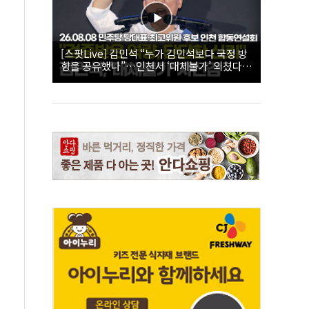
[스팟Live] 김민석 “누가 김민석보다 국정 방
향을 공유했나”…인천서 ‘대체불가’ 외쳤다 |
26.08.08 더불어민주당 당대표·최고위원 후
보 인천 합동연설회