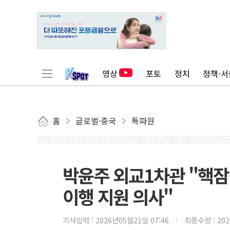
영상
포토
정치
정책·서
홈
글로벌·중국
특파원
박윤주 외교1차관 "핵잠
이행 지원 의사"
기사입력 :
2026년05월21일 07:46
최종수정 :
20