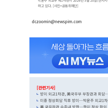
박윤주 외교부 제1차관이 2026년 5월 20일(현
하고 있다. [사진=공동취재단]
dczoomin@newspim.com
[관련기사]
방미 외교1차관, 美국무부 부장관과 회담
미중 정상회담 직후 방미…박윤주 외교1차관
美 국무차관 수주내 방한…한미 정상 합의