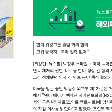
한미 워킹그룹 출범 회의 합의
고위 당국자 "북미 접촉 없어"
[워싱턴=뉴스핌] 박정우 특파원 = 미국 백
연료 재처리 권한 확보 등 한미 정상 간 합의
그간 정체됐던 양국 간 안보 분야 핵심 협의가
미국을 방문 중인 박윤주 외교부 제1차관은 
에서 "앤디 베이커 백악관 국가안보회의(NSC
서인 공동설명자료(조인트 팩트시트)에 명시된
의 지원 의사를 밝혔다"고 말했다. 조인트 