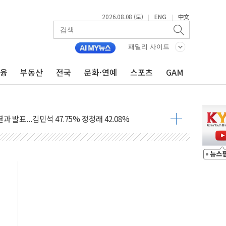
2026.08.08 (토)
ENG
中文
|
|
산사태 주의보'...경북도, 호우 피해·통제구간 없어
패밀리 사이트
%p' 차 재역전 성공...金 45.42% vs 鄭 44.56%
·정청래·김민석 당대표 후보
금융
부동산
전국
문화·연예
스포츠
GAM
 정청래에 승리...47.75% vs 42.08%
과 발표...김민석 47.75% 정청래 42.08%
표...김민석 45.09% 정청래 43.27% 송영길 11.63%
표...김민석 52.64% 정청래 39.89% 송영길 7.47%
0~8.14)
…공습 한계·탄약 부족 현실화
50㎜ 폭우…강원 동해안 강한 비 이어져
 환경미화원 수거차에 치여 사망
동…60대 남성 2명 숨져