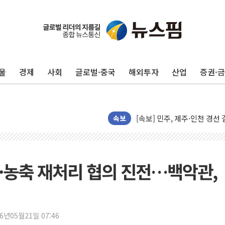
울진·영덕 '호우특보'-포항 '
[종합] 김민석, 정청래에 '0.86
인천 합동연설회 나선 송영길
울
경제
사회
글로벌·중국
해외투자
산업
증권·
김민석, 2주차 제주·인천 경선서
인사하는 김민석 당대표 후보
[속보] 민주, 제주·인천 경선 결
속보
[속보] 민주, 인천 경선 결과 발
[속보] 민주, 제주 경선 결과 발
이번주 국내 주요 금융일정(8.1
·농축 재처리 협의 진전…백악관,
美, 이란전 출구전략 만지작
강릉·동해·삼척 시간당 최대 
폐기물 수거하다 참변…60대
26년05월21일 07:46
서울 중랑구 주택가서 흉기 난