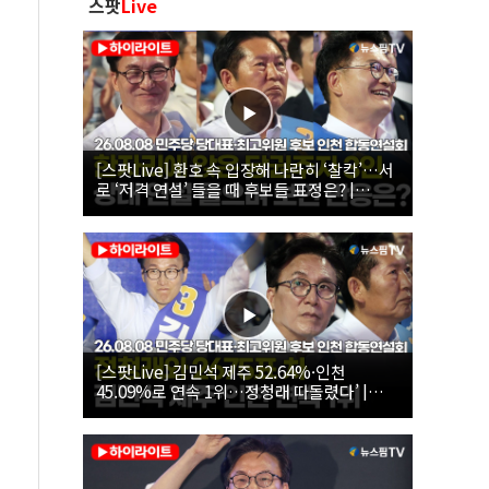
스팟
Live
[스팟Live] 환호 속 입장해 나란히 ‘찰칵’…서
로 ‘저격 연설’ 들을 때 후보들 표정은? |
26.08.08 더불어민주당 당대표·최고위원 후
보 인천 합동연설회
[스팟Live] 김민석 제주 52.64%·인천
45.09%로 연속 1위…정청래 따돌렸다’ |
26.08.08 더불어민주당 당대표·최고위원 후
보 인천 합동연설회