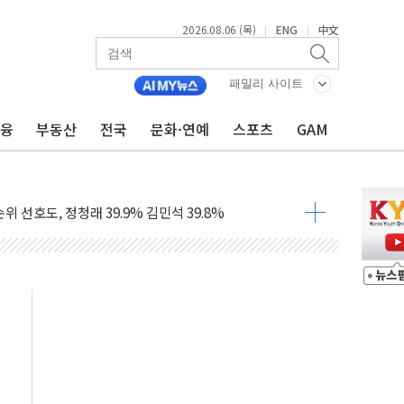
2026.08.06 (목)
ENG
中文
|
|
 흡수합병…비대면 영상서비스 경쟁력 강화
가족 직업체험 프로그램 진행
패밀리 사이트
TF 도입 김 총리 지시'는 가짜뉴스…법적 조치"
금융
부동산
전국
문화·연예
스포츠
GAM
든다…삼성전자 2나노 수주 '촉각'
열...민주당 선관위 "불법 선거운동·방해행위 엄중 제재"
 선호도, 정청래 39.9% 김민석 39.8%
C 경쟁력 높이기 위해 그룹 역량 결집해야"
한 신임 대표 선임
영업이익 56억원...전년비 8.4% 감소
2조원 투자로 수익성 높인다
험형 웨딩페스타 인기
스 인버스 20% 급등…레버리지 급락
핑 관세 부과 지연, '자립 인도'에 걸림돌"
로"…서울 20년 초과 아파트 전셋값 상승률 1위