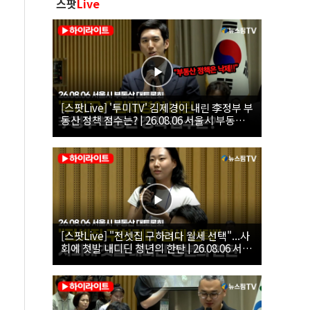
스팟
Live
[스팟Live] '투미TV' 김제경이 내린 李정부 부
동산 정책 점수는? | 26.08.06 서울시 부동산
대토론회
[스팟Live] "전셋집 구하려다 월세 선택"...사
회에 첫발 내디딘 청년의 한탄 | 26.08.06 서울
시 부동산 대토론회