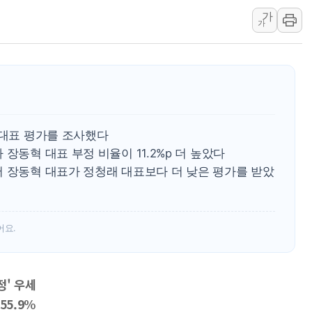
가
[중국증시 마감] 혼조 마
가
[일본 증시] 닛케이, AI
국내 최초 상업용 AI 데이
[마감시황] 반도체가 흔든
개인사업자대출 격차 918
지적 장애 여성 강제 추
 대표 평가를 조사했다
장동혁 대표 부정 비율이 11.2%p 더 높았다
서 장동혁 대표가 정청래 대표보다 더 낮은 평가를 받았
어요.
정' 우세
55.9%