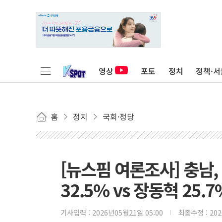
영상
포토
정치
정책·서
홈
정치
국회·정당
[뉴스핌 여론조사] 충남,
32.5% vs 장동혁 25.7
기사입력 :
2026년05월21일 05:00
최종수정 :
20