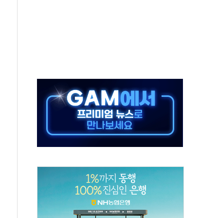
감, 폭염·전력 수요에 석탄주 강세
·반도체 차익실현 매물에 3일 만에 반락
터센터 포항서 '첫 삽'…2028년 가동 예정
 코스피…4.58% 급락 속 코스닥만 웃었다
0억→3990억…인터넷뱅크 1·2위 '격전'
행·스토킹 혐의 70대…경찰 불구속 입건