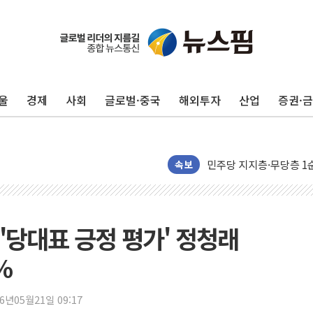
원포유, 그린비파트너스
넷마블문화재단, 임직원 
김민석 측 "'레버리지 E
울
경제
사회
글로벌·중국
해외투자
산업
증권·
앤스로픽도 AI칩 직접 만
'친명 vs 친청' 경선 과
민주당 지지층·무당층 1순위
박윤영 KT 대표 "AID
속보
카카오엔터프라이즈, 이재
'신작 부재' 웹젠, 2분기 
LGU+, 파주 AI DC 
 '당대표 긍정 평가' 정청래
직접 입어보고 계약…체
%
[ETF 시황] SK하이닉
"중국산 제품에 대한 반덤
26년05월21일 09:17
"신축 전세 부담에 구축으