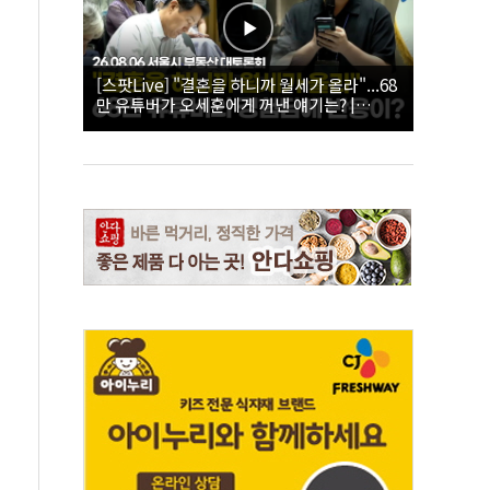
[스팟Live] "결혼을 하니까 월세가 올라"...68
만 유튜버가 오세훈에게 꺼낸 얘기는? |
26.08.06 서울시 부동산 대토론회