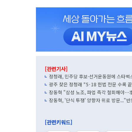
[관련기사]
정청래, 민주당 후보·선거운동원에 스타벅스
광주 찾은 정청래 "5·18 헌법 전문 수록
장동혁 "삼성 노조, 파업 즉각 철회해야…
장동혁, '단식 투쟁' 양향자 위로 방문...
[관련키워드]