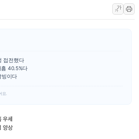
가
[3보] 북, 원산서 동해로 단거리 탄도
가
우크라 드론 전술, 중남미 콜롬비아에
동해해경, 독도 해상서 부유물 감긴 
주한미군 "오산기지 누출, 백린 아닌 
구미 폐염산처리업체서 불 2시간30여
해군과 함께하는 '불금전파, 송정' 시
성 접전했다
흠 40.5%다
박빙이다
어요.
흠 우세
집 양상