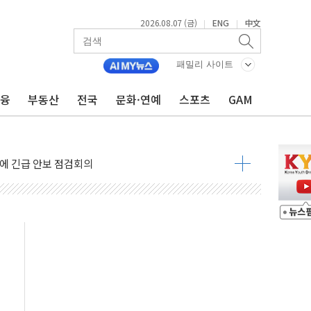
2026.08.07 (금)
ENG
中文
|
|
 나토 회원국 공격 검토… 거짓 깃발 작전"
재회…로봇·AI 데이터센터·모빌리티 구체화
패밀리 사이트
·아이온큐·도어대시↑ VS 샌디스크·피그마·앱러빈↓
금융
부동산
전국
문화·연예
스포츠
GAM
 반대…상법·자본시장법 개정 논의"
 차익실현 속 혼조세...웨스턴디지털·샌디스크↓
에 긴급 안보 점검회의
호르무즈 재개방 기대에 강세
조까지, 상승...호실적 보고 기업 상승세 뚜렷
인 '사파리' 공격… 시민들 공포감 극대화 전략
' 임시 주총 기대감에 홀로 상한가…마진 잔액은 사상 최고
버리지 위험수위…숨은 차입이 더 큰 변수"
대응 1단계 진압 중
야, 경쟁상대 中과 비교해야"
하는 '선봉'의 대민 봉사