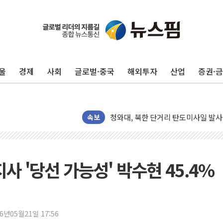
리투아니아 국방 "러, 우크라 드론으로
구광모, 내주 실리콘밸리서 젠슨 황 
뉴욕증시 개장 전 특징주...모더나
울
경제
사회
글로벌·중국
해외투자
산업
증권·
김정관 장관 "영업이익 N% 성과급
뉴욕증시 프리뷰, 미 주가선물 AI주
청와대, 북한 단거리 탄도미사일 발사
금값 7주 만에 최고…美 고용 둔화·
속보
[인도증시] 중동 긴장 완화에 실적 호
러, 1인칭시점 드론으로 우크라 민간
[베트남 증시] 지수 하락 속 'DGC
사 '당선 가능성' 박수현 45.4%
'월가의 황제' 다이먼 "금융시장 레
양주 섬유염색공장서 화재 1명 중상…
김정관 산업부 장관 "주 52시간 손봐
26년05월21일 17:56
해군 1함대 창설 80주년…지역과 함께