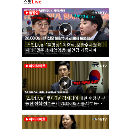
스팟
Live
[스팟Live] *풀영상* 이준석, 보완수사권 폐
지에 "민주당 개악입법, 불안감 가중시켜"｜
26.08.06 개혁신당 보완수사권 폐지 토론회
[스팟Live] '투미TV' 김제경이 내린 李정부 부
동산 정책 점수는? | 26.08.06 서울시 부동산
대토론회