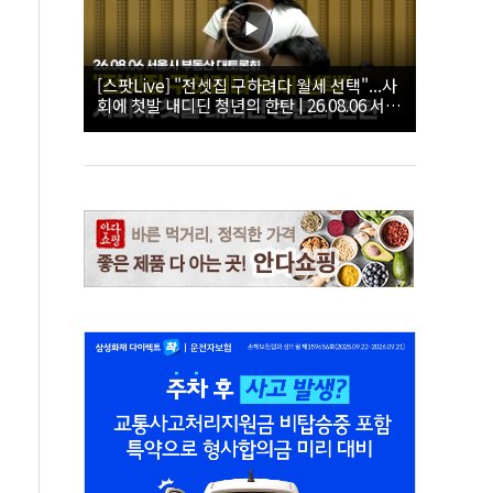
[스팟Live] "전셋집 구하려다 월세 선택"...사
회에 첫발 내디딘 청년의 한탄 | 26.08.06 서울
시 부동산 대토론회