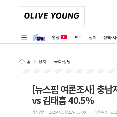
영상
포토
정치
정책·서
홈
정치
국회·정당
[뉴스핌 여론조사] 충남지
vs 김태흠 40.5%
기사입력 :
2026년05월21일 05:00
최종수정 :
20