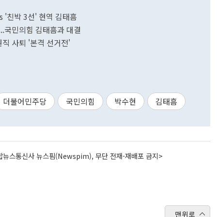
vs '친박 3선' 현역 김태흠
...국민의힘 김태흠과 대결
 사퇴 '본격 선거전'
더불어민주당
국민의힘
박수현
김태흠
뉴스통신사 뉴스핌(Newspim), 무단 전재-재배포 금지>
맨위로