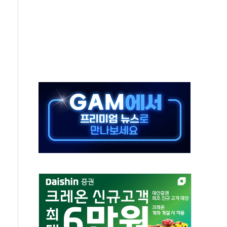
미사일 1발 발사… 올해 10번째·42일 만 도발
 새 안보 위기… 반군·마약카르텔이 습득해 전투 활용
어선 구조
무해한 표면 부식 물질"
분만에 진화...외국인 노동자 숨져
즌2