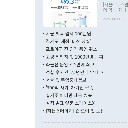
관의 대북 정
[서울=뉴스핌
관 부처 장관
어 역대 최대
관의 무리한 
출 호조로 월
다. [정동영 통일부 장관이 지난달 23일 오후 서울 종로구 정부서울청사에
2026-08-06 08:
료=한국은행] 한국은행이 6일 발표한 '2026년 6월 국제수지(잠정)'에
서 취임 1주년 
면 지난 6월
부 장관 권한
1000만달러
서울 외곽 월세 200만원
발전 구상'을
이에 따라 올
적 갈등 해결
경기도, 재정 '비상 상황'
했다. 경상수
결과 혐오의 
9000만달러
프로야구 전 경기 폭염 취소
년간의 CVI
지 기준 상품
고령 취업자 첫 1000만명 돌파
무너졌다고도 
며 월간 기준
현실을 바꾸는
달러로 38.
화물선 운임 3주만에 최고
를 평화 체제
196.9% 급
검찰 수사권, 72년만에 막 내려
함께 4자 대
수출은 160
지만 이 대통
서울 첫 폭염중대경보
(18.6%) 
화공존 정책이
했다. 통관 기
'300억 사기' 차가원 구속
다"고 지적했
(16.4%)
투리가 잡혀 
실거주 아니면 세금 껑충
월(-10억9
쁜 상황이 초
증가와 유류할
실적 발표 앞둔 스페이스X
9·19 군사
기록했지만 
[히든스테이지] 즌·오아 첫 도전
"우리의 선의
로 전환됐다.
으로 약간의 의문
를 기록해 전
관은 업무보고
는 배당수입
주의에 근거한