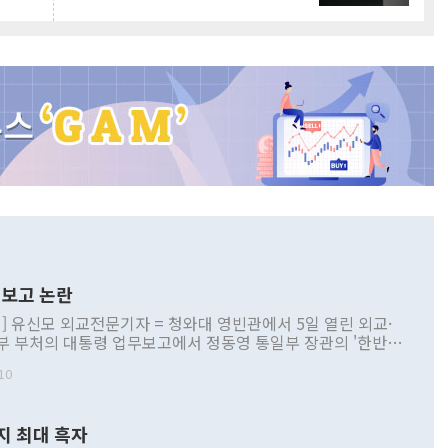
보고 논란
] 유신모 외교전문기자 = 청와대 영빈관에서 5일 열린 외교·
부 부처의 대통령 업무보고에서 정동영 통일부 장관의 '한반도
 구상'과 업무보고 발언이 논란을 빚고 있다. 이날 정 장관의
10
정부 내 조율을 거치지 않은 사안을 정책으로 추진하겠다고 공
는가 하면 사실 관계에 맞지 않은 설명도 있었다. 이재명 대통
로 신중을 기해 달라고 경고했고, 조현 외교부 장관은 '이상
지 최대 흑자
 근거한 비현실적 구상'이라는 비판을 내놨다. 그동안 정 장