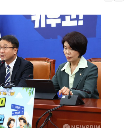
보훈부, 미 DPAA와 MOU… "6·25 미군 실
트럼프 "금리 내려야"…파월 때와 달리 워시엔
특정 정치인 측근 포항시 정책특보 내정설...포
李 "해남 태양광, 대한민국 다음 100년 밑거
李 대통령, '6시간 마라톤 부동산 2차 회의'
트럼프, 中 겨냥 폴리실리콘 관세 15% 부과
[사진] 빈살만과 에르도안의 만남
이란와이어 "이란 최고지도자 위독…곧 사망
남동발전, 해남군에 국내 최대 규모 400MW 
[인도증시] 중동 불안 속 유가 상승에 소폭 하락