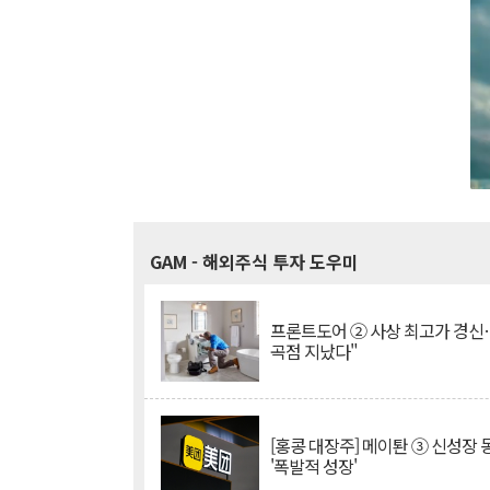
GAM
- 해외주식 투자 도우미
프론트도어 ② 사상 최고가 경신
곡점 지났다"
[홍콩 대장주] 메이퇀 ③ 신성장
'폭발적 성장'