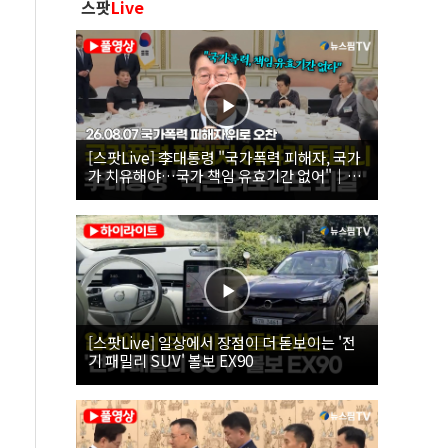
스팟
Live
[스팟Live] 李대통령 "국가폭력 피해자, 국가
가 치유해야…국가 책임 유효기간 없어"｜
26.08.07 국가폭력 피해자 위로 오찬
[스팟Live] 일상에서 장점이 더 돋보이는 '전
기 패밀리 SUV' 볼보 EX90