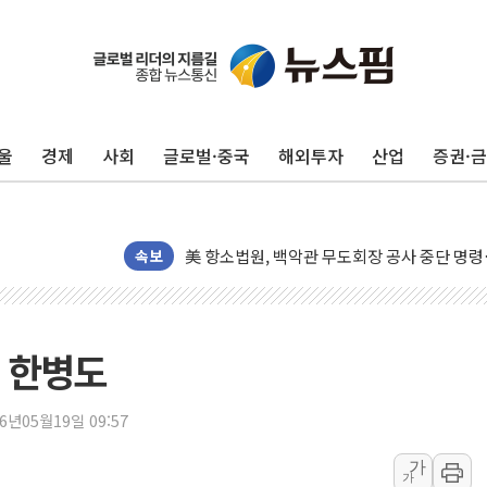
울
경제
사회
글로벌·중국
해외투자
산업
증권·
[종합] 이슬람 수니파 3국, '공동방위협정' 
트럼프, 백신·자폐증 행정명령 검토…"이르면
美 항소법원, 백악관 무도회장 공사 중단 명
속보
이란 핵심 원유 수출항 '하르그섬', 최근 1주일
美 고용 쇼크에 엔화 장중 급등…시장은 "또 
[AI MY 뉴스] 뉴욕 반도체주 프리뷰...美 고
는 한병도
뉴욕증시 프리뷰, 美 고용 쇼크에 금리 인상 
[종합] 美 7월 고용 2만3000명 감소 '쇼크'
26년05월19일 09:57
[사진] 이슬람 수니파 3개국, 공동방위협정 
가
뉴욕증시 개장 전 특징주...아틀라시안·클
가