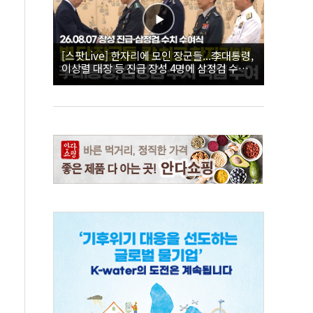
[스팟Live] 한자리에 모인 장군들...李대통령,
이상렬 대장 등 진급 장성 4명에 삼정검 수치
직접 수여｜26.08.07 장성 진급·삼정검 수치
수여식