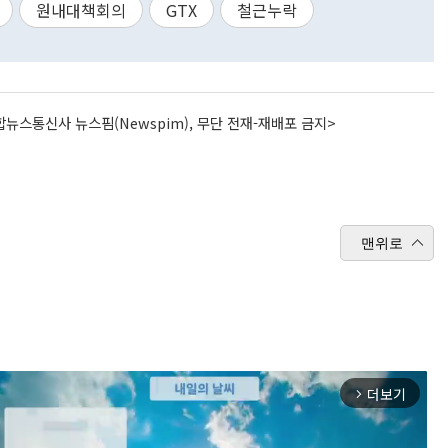
원내대책회의
GTX
철근누락
뉴스통신사 뉴스핌(Newspim), 무단 전재-재배포 금지>
맨위로
더보기
arrow_forward_ios