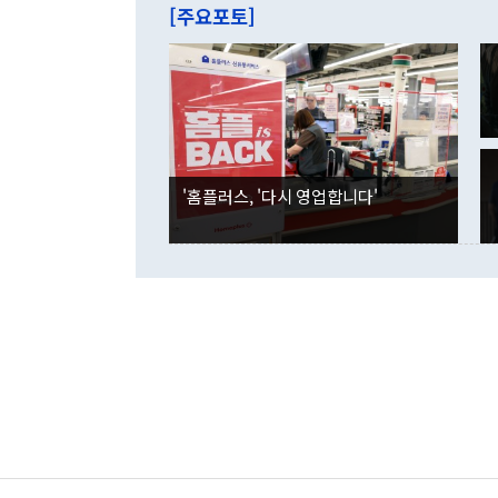
줄면서 25억
[주요포토]
라며 "여러분
억1000만달
이 9월 러시
였던 올해 3
며 "정부 차
인의 해외투자
은 "그것은 
각각 증가했다
잘랐다. 정 
국인의 국내 
않았다는 점에
감소하며 전월
사합의 복원,
경신했다. 외
권이라는 지적
분기 말 만기
뒤 "여기 업
다. 내국인의
'홈플러스, '다시 영업합니다'
부의 한 소식
다. eoyn2@
를 거쳐 결정
련 부처 장관
하고 대통령의
한 문제"라고 지적했다. 이재명 대통령이
외교 국방 등
2026.08.05 ◆시대착오적 접근, 대북 인식 오류 더욱 문제인 것은 정 장관
의 이같은 주
실과 다른 인
격히 변화하고
못하고 있다는
되뇌는 것은 
법을 호도하고
이나 미국은 