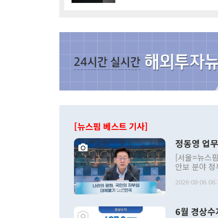
[뉴스핌 베스트 기사]
정동영 업무
[서울=뉴스핌
안보 분야 정
평화공존 발전
2026-08-06 06:
발언 중에는 
언한 것이 있
령은 공개적으
6월 경상수
주의적 희망에