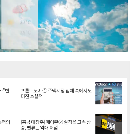
Mute
…"변
프론트도어 ① 주택시장 침체 속에서도
터진 호실적
 동력의
[홍콩 대장주] 메이퇀② 실적은 고속 상
승, 밸류는 역대 저점