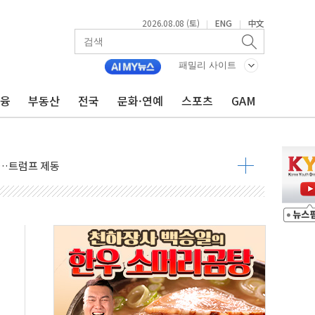
2026.08.08 (토)
ENG
中文
|
|
패밀리 사이트
금융
부동산
전국
문화·연예
스포츠
GAM
체결… 이스라엘·이란 위협에 맞설 자체 억지력 강화
 다음 주"
령…트럼프 제동
 이상 '올스톱'… 美 해상봉쇄 영향
개입했나" 촉각
용 쇼크에 반도체주 '활짝'
우려 후퇴…나스닥 선물 1%대 상승
…9월 금리 인상 기대 후퇴
체결
라우드플레어·태양광주↑ VS 트레이드데스크·웬디스↓