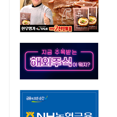
종자 7359명 끝까지 찾겠다"
 톤 낮춰
항시 '시끌'
름…수도권 집중 완화 전환점"
 주재… "전폭적 공급 확대·속도전 총력"
…美 태양광주 급등
해도 놀랍지 않아"
태양광 착공…여의도 1.6배 규모
...금융주 낙폭 커