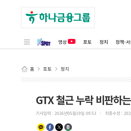
영상
포토
정치
정책·서
홈
포토
정치
GTX 철근 누락 비판하
기사입력 :
2026년05월19일 09:53
최종수정 :
20