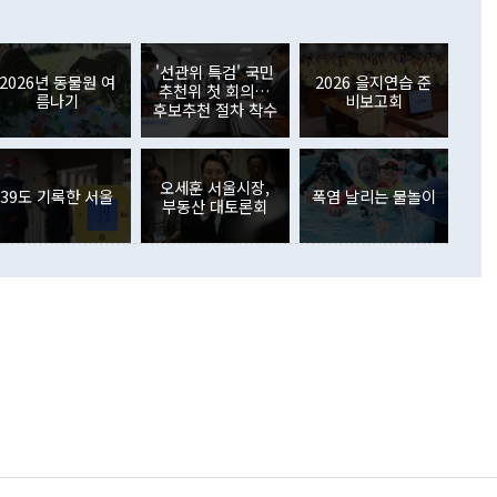
6000만달러 흑자를 나타냈다. 금융계정 순자산은 6월 중 467
들께서 디스카운트해 주시면 좋겠다"고 선을 그었다. 정 장관
러 증가해 월간 기준 역대 최대 증가 폭을 기록했다. 종전 최대
아 블라디보스토크에서 열리는 '동방경제포럼(EEF)'을 언급하
월(369억9000만달러)을 넘어선 것이다. 직접투자에서는 내국
원에서 (참석을) 검토하고 있다"고 발언한 데 대해서도 조 장관
가 80억1000만달러, 외국인의 국내투자가 46억3000만달러
'선관위 특검' 국민
외교부의 몫"이라며 "아직 거기까지 진도가 나가지 않았다"고
2026년 동물원 여
2026 을지연습 준
. 증권투자에서는 외국인의 국내 주식 매도세가 이어졌다. 외
추천위 첫 회의…
름나기
비보고회
장관이 이날 소개한 대북 구상과 설명은 정부 내 조율을 거치지
주식 투자는 차익실현 매도 등의 영향으로 316억1000만달러
후보추천 절차 착수
서 문제가 있다. 특히 주적 표현 대체와 국호 사용, 9·19 군
(-310억5000만달러)에 이어 역대 최대 순매도 기록을 다시
 4자회담 추진 등은 통일부 장관이 결정할 사안이 아니어서 월
국인의 국내 채권투자는 세계국채지수(WGBI) 자금 유입에도
이 나오고 있다. 이 대통령은 정 장관의 업무보고를 듣고 난
도래 영향으로 증가 폭이 줄어든 52억9000만달러를 기록했
무보고에 발표했다고 승인난 건 아니다"라고 재차 확인했다. 정
오세훈 서울시장,
 해외 증권투자는 주식을 중심으로 35억6000만달러 증가했
39도 기록한 서울
폭염 날리는 물놀이
부동산 대토론회
통은 "정 장관의 발언 내용은 대부분 국가안전보장회의(NSC)
newspim.com
된 사안이 아닌 정 장관의 개인적 생각에 가깝다"며 "안보 관
이 정부의 공식 정책이 아닌 사안을 추진하겠다고 업무보고를
 면전에서 '국군통수권자가 나서야 한다'고 주장한 것은 심각
 5일 청와대 영빈관에서 열린 통일
 외교 안보 부처 업무보고에서 발언하고 있다. [사진=청와대]
장이 현 시점에서 이미 참고가 될 수 없는 과거의 경험 또는 사
식에 기반하고 있다는 것이다. 정 장관이 주장하는 구상은 급
 있는 북한의 전략과 한반도 및 국제 정세를 전혀 반영하지
 비판이 제기되고 있다. 정 장관이 "흘러간 선(先)비핵화만
현실을 바꾸지 못한다"고 언급한 것은 지금까지의 대북 접근
 있다. 북핵 위기 발발 이후 지금까지 모든 핵 협상에서 한국
북한에 선비핵화를 공식적으로 요구한 적이 없기 때문이다. 지