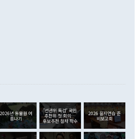
언어는 멈춰야 한다"면서 주적 용어 대체를 주장했다. 지난 25
 흑자를 기록하며 전월에 이어 역대 최대를 다시 썼다. 국제수
D(완전하고 검증가능하며 되돌릴 수 없는 비핵화) 구도는 이미
수출은 1123억7000만달러로 전년 동월 대비 84.5% 증가하
했다. 또 "현 시점에서 흘러간 선(先)비핵화만 되뇌는 것은
 처음으로 1000억달러를 넘어섰다. 상품수입은 644억8000만
 데 힘이 되지 않는다"고 주장했다. 정 장관은 또 "정전 체제
6% 늘었다. 통관 기준으로는 반도체 수출이 전년 동월 대비
로 바꾸는 논의에 착수하겠다"면서 "북·미 정상회담 견인과
증했고 컴퓨터·주변기기(SSD)는 282.7% 증가했다. IT 품목
화의 동력을 확보하기 위해 최선을 다할 것"이라고 말했다. 하
.4% 늘었으며 비IT 품목도 ▲석유제품(47.5%) ▲화공품
령은 정 장관의 구상에 대부분 제동을 걸었다. 이 대통령은 "평
▲철강제품(17.9%) ▲승용차(6.1%) 등을 중심으로 18.6% 증가
 정치적으로 악용되는 측면이 있다"며 "많이 조심하셔야 한
준 수입은 ▲원자재(30.5%) ▲자본재(35.3%) ▲소비재
다. 북한을 다른 이름으로 불러야 한다는 주장에는 "표현에 꼬
가 모두 늘었다. 서비스수지는 12억9000만달러 적자를 기록해 전
정쟁으로 휘몰아 들어가면 원래 하고자 했던 데에서 오히려 나
000만달러)보다 적자 폭이 확대됐다. 여행수지는 외국인 입국자
래될 수 있다"고 경고했다. 이 대통령은 남북 신뢰 구축을 위해
증료 인상 등에 따른 출국자 감소로 4억4000만달러 흑자를
합의를 선제적으로 복원해야 한다는 정 장관의 주장에 대해서도
지식재산권사용료수지는 전월 흑자에서 4억4000만달러 적자
대로 하는 게 과연 한반도의 평화와 안정에 플러스냐, 결론적
 본원소득수지는 배당소득을 중심으로 32억7000만달러 흑자
이 들 때도 있다"며 부정적으로 반응했다. 조현 외교부 장
월(21억7000만달러)보다 흑자 폭이 확대됐다. 배당소득수지
 사후 브리핑에서 정 장관이 언급한 '4자 회담'에 대해 "이상
이 늘어난 데다 전월 분기배당에 따른 기저효과로 배당지급이
 어떤 희망이라 하더라도 그건 아직 조율되지 않은 방법"이
6000만달러 흑자를 나타냈다. 금융계정 순자산은 6월 중 467
들께서 디스카운트해 주시면 좋겠다"고 선을 그었다. 정 장관
러 증가해 월간 기준 역대 최대 증가 폭을 기록했다. 종전 최대
아 블라디보스토크에서 열리는 '동방경제포럼(EEF)'을 언급하
월(369억9000만달러)을 넘어선 것이다. 직접투자에서는 내국
원에서 (참석을) 검토하고 있다"고 발언한 데 대해서도 조 장관
가 80억1000만달러, 외국인의 국내투자가 46억3000만달러
'선관위 특검' 국민
외교부의 몫"이라며 "아직 거기까지 진도가 나가지 않았다"고
2026년 동물원 여
2026 을지연습 준
. 증권투자에서는 외국인의 국내 주식 매도세가 이어졌다. 외
추천위 첫 회의…
름나기
비보고회
장관이 이날 소개한 대북 구상과 설명은 정부 내 조율을 거치지
주식 투자는 차익실현 매도 등의 영향으로 316억1000만달러
후보추천 절차 착수
서 문제가 있다. 특히 주적 표현 대체와 국호 사용, 9·19 군
(-310억5000만달러)에 이어 역대 최대 순매도 기록을 다시
 4자회담 추진 등은 통일부 장관이 결정할 사안이 아니어서 월
국인의 국내 채권투자는 세계국채지수(WGBI) 자금 유입에도
이 나오고 있다. 이 대통령은 정 장관의 업무보고를 듣고 난
도래 영향으로 증가 폭이 줄어든 52억9000만달러를 기록했