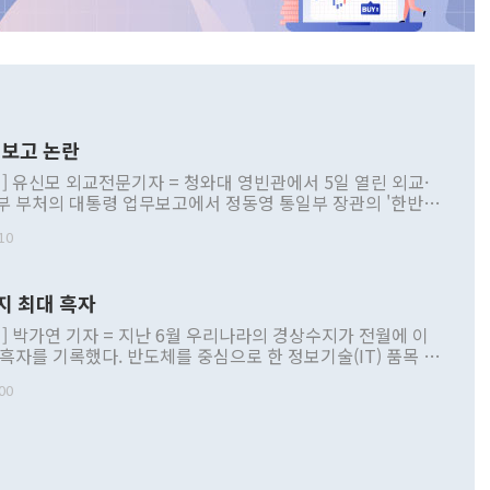
보고 논란
] 유신모 외교전문기자 = 청와대 영빈관에서 5일 열린 외교·
부 부처의 대통령 업무보고에서 정동영 통일부 장관의 '한반도
 구상'과 업무보고 발언이 논란을 빚고 있다. 이날 정 장관의
10
정부 내 조율을 거치지 않은 사안을 정책으로 추진하겠다고 공
는가 하면 사실 관계에 맞지 않은 설명도 있었다. 이재명 대통
로 신중을 기해 달라고 경고했고, 조현 외교부 장관은 '이상
지 최대 흑자
 근거한 비현실적 구상'이라는 비판을 내놨다. 그동안 정 장
책 관련 발언이 물의를 빚은 적은 여러 번 있지만 대통령과 유
] 박가연 기자 = 지난 6월 우리나라의 경상수지가 전월에 이
이 공개적으로 부정적 입장을 표명한 것은 이례적이다. 정 장
 흑자를 기록했다. 반도체를 중심으로 한 정보기술(IT) 품목 수
대북 접근법과 월권을 제어해야 한다는 목소리도 높아지고 있
간 상품수출이 처음으로 1000억달러를 넘어선 영향이다. [자
00
 따르
기자간담회를 하고 있다. [사진=통일부] 2026.07.23 ◆통일
 경상수지는 497억3000만달러 흑자로 집계됐다. 전월(386억
 넘어선 주장 정 장관은 이날 업무보고에서 '한반도 평화공존
)에 이어 두 달 연속 월간 기준 역대 최대 기록을 갈아치웠다.
 설명하면서 이재명 정부 2년차 핵심 과제로 상호 존중·평화
해 상반기 누적 경상수지 흑자는 1910억1000만달러를 기록
·핵 없는 한반도 등 3대 기본 방향을 제시했다. 정 장관은 "대
지 흑자를 견인한 것은 상품수지다. 6월 상품수지는 478억