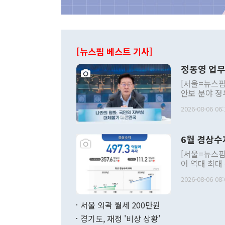
[뉴스핌 베스트 기사]
정동영 업무
[서울=뉴스핌
안보 분야 정
평화공존 발전
2026-08-06 06:
발언 중에는 
언한 것이 있
령은 공개적으
6월 경상수
주의적 희망에
관의 대북 정
[서울=뉴스핌
관 부처 장관
어 역대 최대
관의 무리한 
출 호조로 월
다. [정동영 통일부 장관이 지난달 23일 오후 서울 종로구 정부서울청사에
2026-08-06 08:
료=한국은행] 한국은행이 6일 발표한 '2026년 6월 국제수지(잠정)'에
서 취임 1주년 
면 지난 6월
부 장관 권한
1000만달러
서울 외곽 월세 200만원
발전 구상'을
이에 따라 올
적 갈등 해결
경기도, 재정 '비상 상황'
했다. 경상수