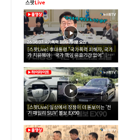
스팟
Live
[스팟Live] 李대통령 "국가폭력 피해자, 국가
가 치유해야…국가 책임 유효기간 없어"｜
26.08.07 국가폭력 피해자 위로 오찬
[스팟Live] 일상에서 장점이 더 돋보이는 '전
기 패밀리 SUV' 볼보 EX90