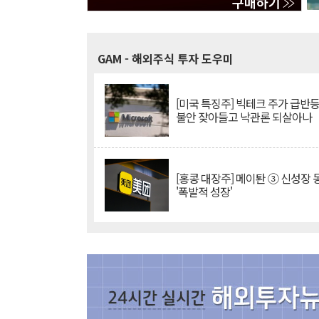
GAM
- 해외주식 투자 도우미
[미국 특징주] 빅테크 주가 급반등..
불안 잦아들고 낙관론 되살아나
[홍콩 대장주] 메이퇀 ③ 신성장
'폭발적 성장'