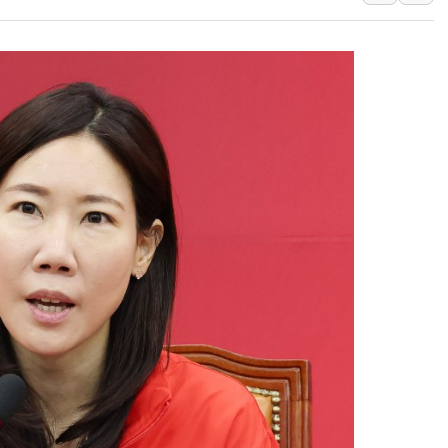
뉴욕증시 프리뷰, 美 고용 쇼크에 금리 인상 우려 후퇴…나
[종합] 美 7월 고용 2만3000명 감소 '쇼크'…9월 금리 인
[사진] 이슬람 수니파 3개국, 공동방위협정 체결
뉴욕증시 개장 전 특징주...아틀라시안·클라우드플레어
보훈부, 미 DPAA와 MOU… "6·25 미군 실종자 7359명
트럼프 "금리 내려야"…파월 때와 달리 워시엔 톤 낮춰
특정 정치인 측근 포항시 정책특보 내정설...포항시 '시끌'
李 "해남 태양광, 대한민국 다음 100년 밑거름…수도권 집
李 대통령, '6시간 마라톤 부동산 2차 회의' 주재… "전폭
트럼프, 中 겨냥 폴리실리콘 관세 15% 부과…美 태양광주