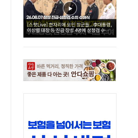
[스팟Live] 한자리에 모인 장군들...李대통령,
이상렬 대장 등 진급 장성 4명에 삼정검 수치
직접 수여｜26.08.07 장성 진급·삼정검 수치
수여식