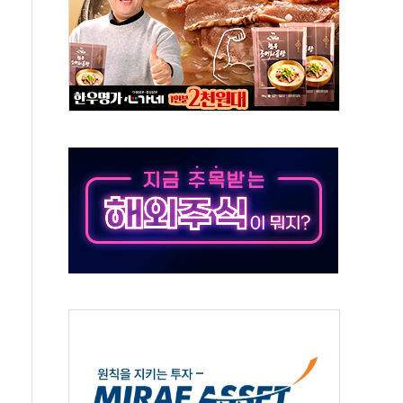
스닥 선물 1%대 상승
상 기대 후퇴
·태양광주↑ VS 트레이드데스크·웬디스↓
 끝까지 찾겠다"
중 완화 전환점"
적 공급 확대·속도전 총력"
 급등