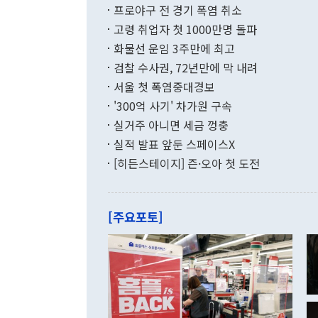
결과 혐오의 
9000만달러
프로야구 전 경기 폭염 취소
년간의 CVI
지 기준 상품
고령 취업자 첫 1000만명 돌파
무너졌다고도 
며 월간 기준
현실을 바꾸는
달러로 38.
화물선 운임 3주만에 최고
를 평화 체제
196.9% 급
검찰 수사권, 72년만에 막 내려
함께 4자 대
수출은 160
지만 이 대통
서울 첫 폭염중대경보
(18.6%) 
화공존 정책이
했다. 통관 기
'300억 사기' 차가원 구속
다"고 지적했
(16.4%)
투리가 잡혀 
실거주 아니면 세금 껑충
월(-10억9
쁜 상황이 초
증가와 유류할
실적 발표 앞둔 스페이스X
9·19 군사
기록했지만 
[히든스테이지] 즌·오아 첫 도전
"우리의 선의
로 전환됐다.
으로 약간의 의문
를 기록해 전
관은 업무보고
는 배당수입
주의에 근거한
줄면서 25억
[주요포토]
라며 "여러분
억1000만달
이 9월 러시
였던 올해 3
며 "정부 차
인의 해외투자
은 "그것은 
각각 증가했다
잘랐다. 정 
국인의 국내 
않았다는 점에
감소하며 전월
사합의 복원,
경신했다. 외
권이라는 지적
분기 말 만기