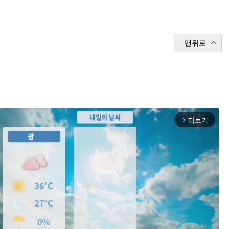
맨위로
더보기
arrow_forward_ios