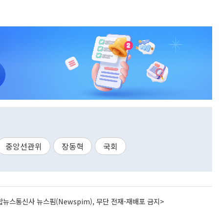
중앙선관위
장동혁
국회
뉴스통신사 뉴스핌(Newspim), 무단 전재-재배포 금지>