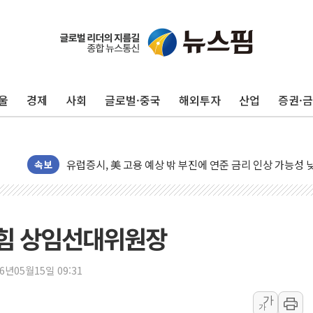
울
경제
사회
글로벌·중국
해외투자
산업
증권·
뉴욕증시, 고용 쇼크에 금리 인상 우려 후퇴…S&P500 
트럼프, 쿡 연준 이사 해임 재추진…"26일까지 의혹 소명"
유럽증시, 美 고용 예상 밖 부진에 연준 금리 인상 가능성 
속보
미 연준 매파 기세 꺾이나…고용 감소에 9월 동결 전망 우
[종합] 이슬람 수니파 3국, '공동방위협정' 체결… 이스라
트럼프, 백신·자폐증 행정명령 검토…"이르면 다음 주"
힘 상임선대위원장
美 항소법원, 백악관 무도회장 공사 중단 명령…트럼프 제
이란 핵심 원유 수출항 '하르그섬', 최근 1주일 이상 '올스
26년05월15일 09:31
美 고용 쇼크에 엔화 장중 급등…시장은 "또 개입했나" 촉
가
[AI MY 뉴스] 뉴욕 반도체주 프리뷰...美 고용 쇼크에 반도
가