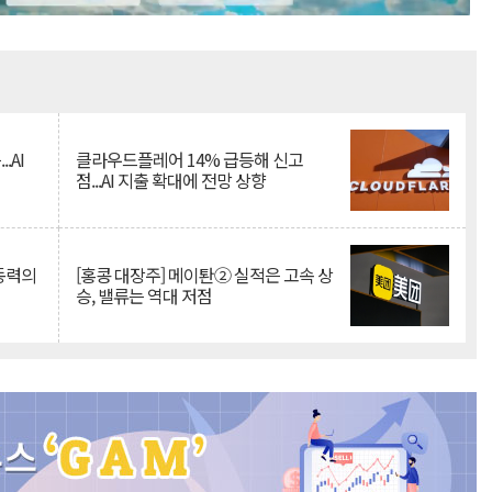
Mute
.AI
클라우드플레어 14% 급등해 신고
점...AI 지출 확대에 전망 상향
 동력의
[홍콩 대장주] 메이퇀② 실적은 고속 상
승, 밸류는 역대 저점