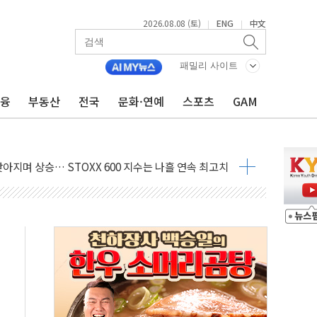
2026.08.08 (토)
ENG
中文
|
|
패밀리 사이트
금융
부동산
전국
문화·연예
스포츠
GAM
최고치
 요구
낮아지며 상승… STOXX 600 지수는 나흘 연속 최고치
세
엘·이란 위협에 맞설 자체 억지력 강화
동
톱'… 美 해상봉쇄 영향
각
체주 '활짝'