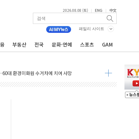
2026.08.08 (토)
ENG
中文
|
|
패밀리 사이트
금융
부동산
전국
문화·연예
스포츠
GAM
만지작…공습 한계·탄약 부족 현실화
 최대 50㎜ 폭우…강원 동해안 강한 비 어어져
…60대 환경미화원 수거차에 치여 사망
흉기 난동…60대 남성 2명 숨져
손해 보는 일 없게"…'결혼 페널티' 22개 과제 손본다
서 모터보트 전복…1명 사망·1명 실종
자 기림의 날 참석..."국제적 시민 연대로 목소리 내야"
질 중 실종 60대 나흘만에 숨진 채 발견
 흉기 살해 10대 아들 체포
 '뻔뻔' 받아친 정청래…제주 연설서 신경전 고조
재검토 지시…與 "적극 환영"·野 "졸속 국정"