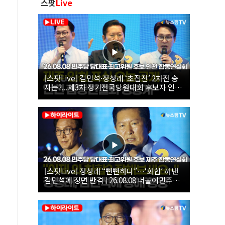
스팟
Live
[스팟Live] 김민석·정청래 ‘초접전’ 2차전 승
자는?...제3차 정기전국당원대회 후보자 인천
합동연설회 생중계 | 26.08.08
[스팟Live] 정청래 “뻔뻔하다”…‘화합’ 꺼낸
김민석에 정면 반격 | 26.08.08 더불어민주당
당대표·최고위원 후보 제주 합동연설회