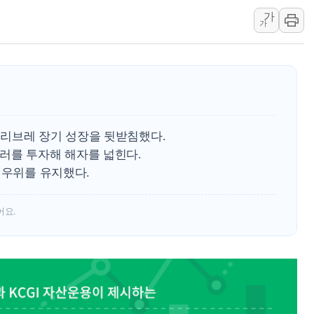
가
동해중부 전 해상 풍랑
가
연일 폭염에 온열질환 
中 전방위 아파트 부양
인제 용대리 계곡서 수
동해시, 11~14일 '
강원 중·남부 동해안 
리브레 장기 성장을 뒷받침했다.
청양 밭에서 일하던 9
러를 투자해 해자를 넓힌다.
폭염에 車 운전면허 기
 우위를 유지했다.
李대통령, 'ISA·주가
어요.