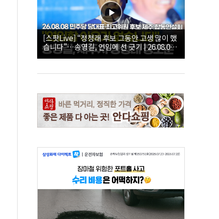
[스팟Live] “정청래 후보 그동안 고생 많이 했
습니다”…송영길, 연임에 선 긋기 | 26.08.08
더불어민주당 당대표·최고위원 후보 제주 합
동연설회