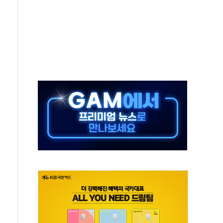
주의보…10일까지 최대 3.5m 높은 물결
사망 23명…정부, 비상대응기구 가동
, 수도 베이징도 부동산 규제 철폐
위 상승으로 피서객 7명 고립…전원 구조
별똥별 멍' 운영…페르세우스 유성우 관측
시간당 50mm 이상 폭우…호우경보 발효
0대 숨져…온열질환 여부 조사
능시험 오전 집중 편성…체감온도 38도 넘으면 중단
누르기 방지법' 전면 재검토 지시