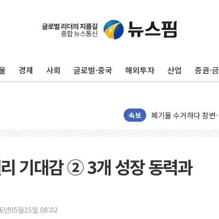
울
경제
사회
글로벌·중국
해외투자
산업
증권·
美, 이란전 출구전략 
강릉·동해·삼척 시간당
폐기물 수거하다 참변
서울 중랑구 주택가서 
속보
李대통령 "결혼 때문에 
여수 오동도 인근 해상
추미애, '위안부' 피해
랠리 기대감 ② 3개 성장 동력과
인천 선재도 갯벌서 해루
인천서 말다툼 중 어머니
'화합' 꺼낸 김민석에
26년05월15일 08:02
李대통령, ISA 개편 