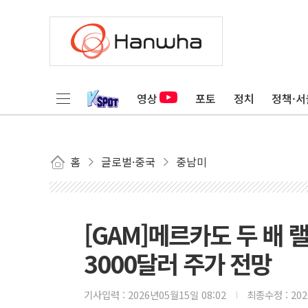
영상
포토
정치
정책·서
홈
글로벌·중국
중남미
[GAM]메르카도 두 배 
3000달러 주가 전망
기사입력 :
2026년05월15일 08:02
최종수정 :
20