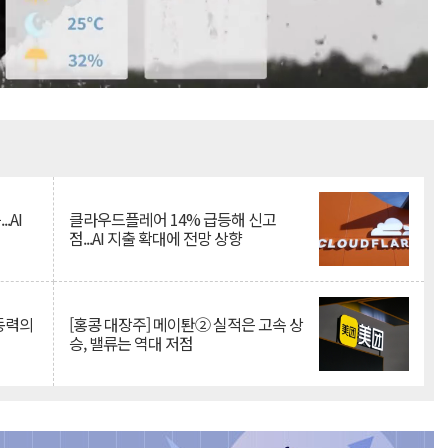
Mute
.AI
클라우드플레어 14% 급등해 신고
점...AI 지출 확대에 전망 상향
 동력의
[홍콩 대장주] 메이퇀② 실적은 고속 상
승, 밸류는 역대 저점