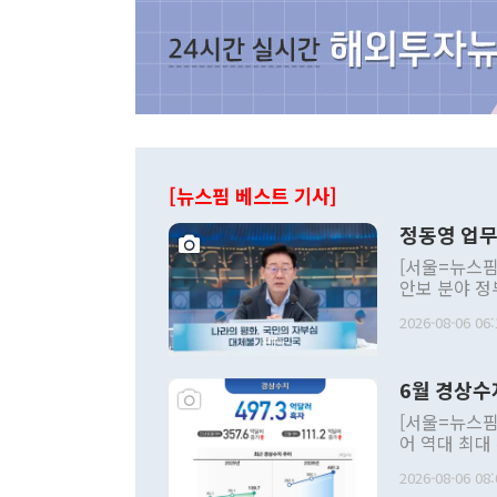
[뉴스핌 베스트 기사]
정동영 업무
[서울=뉴스핌
안보 분야 정
평화공존 발전
2026-08-06 06:
발언 중에는 
언한 것이 있
령은 공개적으
6월 경상수
주의적 희망에
관의 대북 정
[서울=뉴스핌
관 부처 장관
어 역대 최대
관의 무리한 
출 호조로 월
다. [정동영 통일부 장관이 지난달 23일 오후 서울 종로구 정부서울청사에
2026-08-06 08:
료=한국은행] 한국은행이 6일 발표한 '2026년 6월 국제수지(잠정)'에