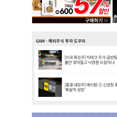
GAM
- 해외주식 투자 도우미
[미국 특징주] 빅테크 주가 급반등..
불안 잦아들고 낙관론 되살아나
[홍콩 대장주] 메이퇀 ③ 신성장
'폭발적 성장'