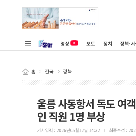
영상
포토
정치
정책·서
홈
전국
경북
울릉 사동항서 독도 여객선
인 직원 1명 부상
기사입력 :
2026년05월12일 14:32
최종수정 :
20