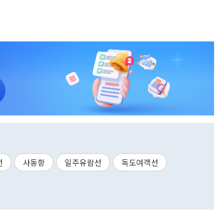
선
사동항
일주유람선
독도여객선