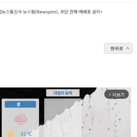
뉴스통신사 뉴스핌(Newspim), 무단 전재-재배포 금지>
맨위로
더보기
arrow_forward_ios