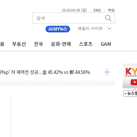
2026.08.09 (일)
ENG
中文
|
|
패밀리 사이트
금융
부동산
전국
문화·연예
스포츠
GAM
투입…고수온 양식장 복구·지원 '총력'
산사태 주의보'...경북도, 호우 피해·통제구간 없어
%p' 차 재역전 성공...金 45.42% vs 鄭 44.56%
·정청래·김민석 당대표 후보
 정청래에 승리...47.75% vs 42.08%
과 발표...김민석 47.75% 정청래 42.08%
표...김민석 45.09% 정청래 43.27% 송영길 11.63%
표...김민석 52.64% 정청래 39.89% 송영길 7.47%
0~8.14)
…공습 한계·탄약 부족 현실화