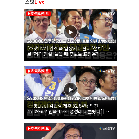
스팟
Live
[스팟Live] 환호 속 입장해 나란히 ‘찰칵’…서
로 ‘저격 연설’ 들을 때 후보들 표정은? |
26.08.08 더불어민주당 당대표·최고위원 후
보 인천 합동연설회
[스팟Live] 김민석 제주 52.64%·인천
45.09%로 연속 1위…정청래 따돌렸다’ |
26.08.08 더불어민주당 당대표·최고위원 후
보 인천 합동연설회