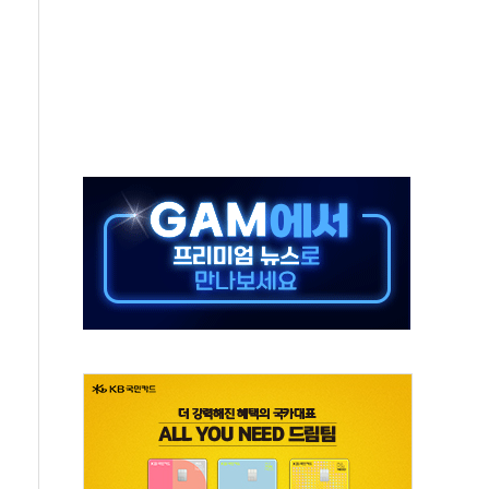
50㎜ 폭우…강원 동해안 강한 비 이어져
 환경미화원 수거차에 치여 사망
동…60대 남성 2명 숨져
보는 일 없게"…'결혼 페널티' 22개 과제 손본다
터보트 전복…1명 사망·1명 실종
의 날 참석..."국제적 시민 연대로 목소리 내야"
 실종 60대 나흘만에 숨진 채 발견
 살해 10대 아들 체포
' 받아친 정청래…제주 연설서 신경전 고조