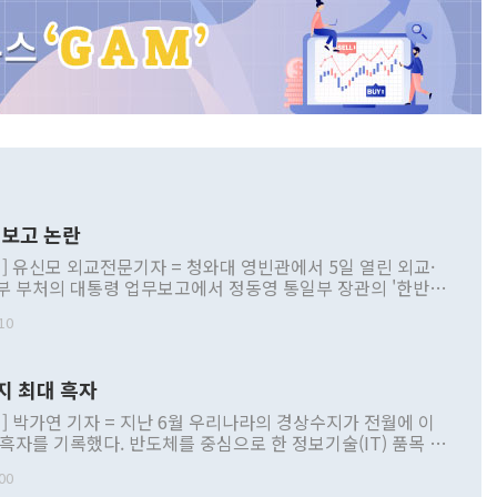
보고 논란
] 유신모 외교전문기자 = 청와대 영빈관에서 5일 열린 외교·
부 부처의 대통령 업무보고에서 정동영 통일부 장관의 '한반도
 구상'과 업무보고 발언이 논란을 빚고 있다. 이날 정 장관의
10
정부 내 조율을 거치지 않은 사안을 정책으로 추진하겠다고 공
는가 하면 사실 관계에 맞지 않은 설명도 있었다. 이재명 대통
로 신중을 기해 달라고 경고했고, 조현 외교부 장관은 '이상
지 최대 흑자
 근거한 비현실적 구상'이라는 비판을 내놨다. 그동안 정 장
책 관련 발언이 물의를 빚은 적은 여러 번 있지만 대통령과 유
] 박가연 기자 = 지난 6월 우리나라의 경상수지가 전월에 이
이 공개적으로 부정적 입장을 표명한 것은 이례적이다. 정 장
 흑자를 기록했다. 반도체를 중심으로 한 정보기술(IT) 품목 수
대북 접근법과 월권을 제어해야 한다는 목소리도 높아지고 있
간 상품수출이 처음으로 1000억달러를 넘어선 영향이다. [자
00
 따르