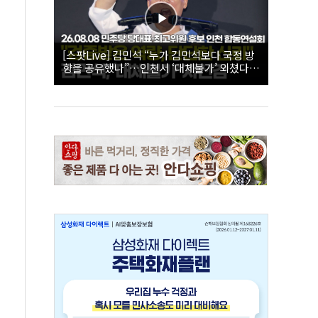
[스팟Live] 김민석 “누가 김민석보다 국정 방
향을 공유했나”…인천서 ‘대체불가’ 외쳤다 |
26.08.08 더불어민주당 당대표·최고위원 후
보 인천 합동연설회