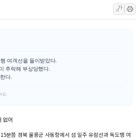
가
강릉·동해·삼척 시간당 최대 
가
폐기물 수거하다 참변…60대
서울 중랑구 주택가서 흉기 난
李대통령 "결혼 때문에 손해 
여수 오동도 인근 해상서 모
추미애, '위안부' 피해자 기림
도행 여객선을 들이받았다.
인천 선재도 갯벌서 해루질 중
이 추락해 부상당했다.
인천서 말다툼 중 어머니 흉기
한다.
'화합' 꺼낸 김민석에 '뻔뻔
어요.
해 없어
1시 15분쯤 경북 울릉군 사동항에서 섬 일주 유람선과 독도행 여