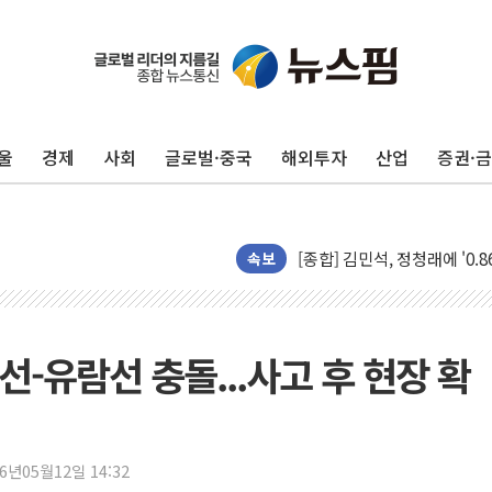
울
경제
사회
글로벌·중국
해외투자
산업
증권·
포항시 재난예산 40억 긴급 
울진·영덕 '호우특보'-포항 '
[종합] 김민석, 정청래에 '0.86
인천 합동연설회 나선 송영길
속보
김민석, 2주차 제주·인천 경선서
인사하는 김민석 당대표 후보
[속보] 민주, 제주·인천 경선 결
-유람선 충돌...사고 후 현장 확
[속보] 민주, 인천 경선 결과 발
[속보] 민주, 제주 경선 결과 발
이번주 국내 주요 금융일정(8.1
26년05월12일 14:32
美, 이란전 출구전략 만지작