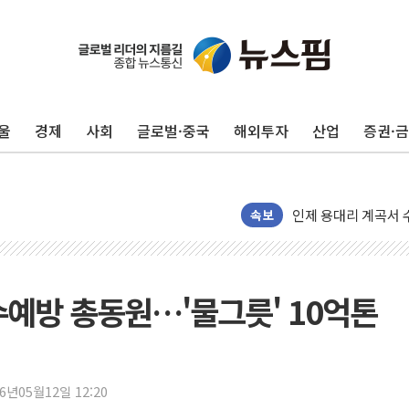
'화합' 꺼낸 김민석
李대통령, ISA 개편
동해중부 전 해상 풍
울
경제
사회
글로벌·중국
해외투자
산업
증권·
연일 폭염에 온열질환
中 전방위 아파트 부
인제 용대리 계곡서 
동해시, 11~14일 
속보
강원 중·남부 동해안
청양 밭에서 일하던 
폭염에 車 운전면허 
수예방 총동원…'물그릇' 10억톤
李대통령, 'ISA·주
'호우 특보' 경북 울진
주말 무더위·열대야
26년05월12일 12:20
오세훈 "용산공원 주