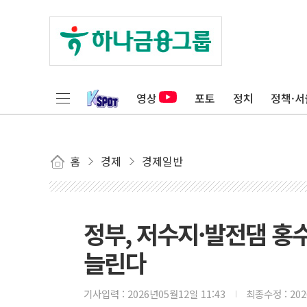
영상
포토
정치
정책·서
홈
경제
경제일반
정부, 저수지·발전댐 홍
늘린다
기사입력 :
2026년05월12일 11:43
최종수정 :
20