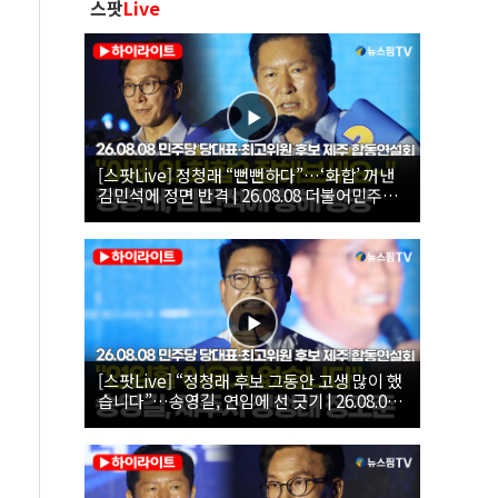
스팟
Live
[스팟Live] 정청래 “뻔뻔하다”…‘화합’ 꺼낸
김민석에 정면 반격 | 26.08.08 더불어민주당
당대표·최고위원 후보 제주 합동연설회
[스팟Live] “정청래 후보 그동안 고생 많이 했
습니다”…송영길, 연임에 선 긋기 | 26.08.08
더불어민주당 당대표·최고위원 후보 제주 합
동연설회