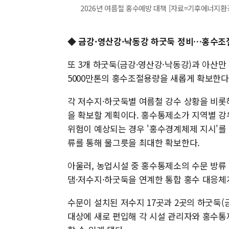
2026년 여름철 홍수예방 대책 [자료=기후에너지환경부] 
◆ 금강·영산강·낙동강 하굿둑 정비…홍수조
또 3개 하굿둑(금강·영산강·낙동강)과 아산만
5000만톤의 홍수조절용량을 새롭게 확보한다
각 저수지·하굿둑별 여름철 강수 상황을 비롯
을 확보할 계획이다. 홍수통제소가 지역별 강
위험이 예상되는 경우 '홍수경계체제 지시'를
류를 통해 물그릇을 최대한 확보한다.
아울러, 농업시설 중 홍수통제소의 수문 방류 
댐·저수지·하굿둑을 연계한 통합 홍수 대응체
수문이 설치된 저수지 17곳과 2곳의 하굿둑(
대상에 새로 편입해 각 시설 관리자와 홍수통