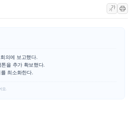
가
충북 주말 무더위 지
가
10월 보완수사권 폐
한상협, 업계 개인정
민주당, 오늘 제주·인천
뉴욕증시, 고용 쇼크
트럼프, 쿡 연준 이사
무회의에 보고했다.
억톤을 추가 확보했다.
해를 최소화한다.
어요.