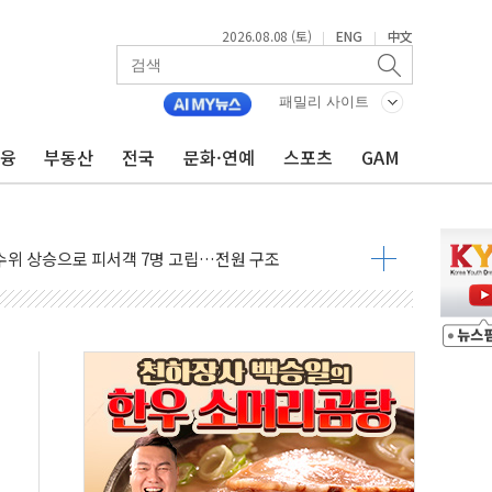
2026.08.08 (토)
ENG
中文
|
|
에 '뻔뻔' 받아친 정청래…제주 연설서 신경전 고조
 재검토 지시…與 "적극 환영"·野 "졸속 국정"
패밀리 사이트
랑주의보…10일까지 최대 3.5m 높은 물결
금융
부동산
전국
문화·연예
스포츠
GAM
 사망 23명…정부, 비상대응기구 가동
양, 수도 베이징도 부동산 규제 철폐
수위 상승으로 피서객 7명 고립…전원 구조
'별똥별 멍' 운영…페르세우스 유성우 관측
 시간당 50mm 이상 폭우…호우경보 발효
90대 숨져…온열질환 여부 조사
기능시험 오전 집중 편성…체감온도 38도 넘으면 중단
가누르기 방지법' 전면 재검토 지시
 시간당 20~30mm 강한 비...가뭄 해소될 듯
 지속…내륙 곳곳 소나기
택 검토, 민주당 스스로 원칙 뒤집는 것"