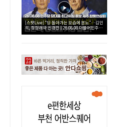
[스팟Live] “당 돌아가는 모습에 분노”…김민
석, 정청래와 신경전 | 26.08.08 더불어민주당
당대표·최고위원 후보 제주 합동연설회