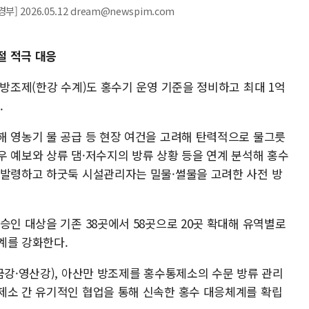
2026.05.12 dream@newspim.com
절 적극 대응
 방조제(한강 수계)도 홍수기 운영 기준을 정비하고 최대 1억
.
해 영농기 물 공급 등 현장 여건을 고려해 탄력적으로 물그릇
우 예보와 상류 댐·저수지의 방류 상황 등을 연계 분석해 홍수
 발령하고 하굿둑 시설관리자는 밀물·썰물을 고려한 사전 방
승인 대상을 기존 38곳에서 58곳으로 20곳 확대해 유역별로
계를 강화한다.
금강·영산강), 아산만 방조제를 홍수통제소의 수문 방류 관리
제소 간 유기적인 협업을 통해 신속한 홍수 대응체계를 확립