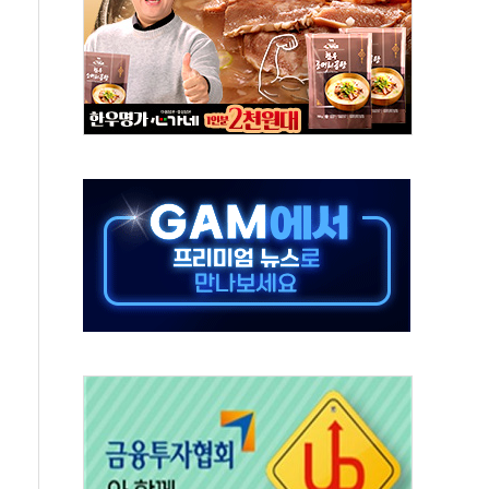
속…청주·진천 35도, 곳곳 소나기
지·공소청 출범…피해자들 '범죄 사각지대' 우려
보 보안 새판 짠다…'자율규제단체' 타진
 경선 발표...김민석 '재역전' vs 정청래 '격차 확대'
에 금리 인상 우려 후퇴…S&P500 최고치
 해임 재추진…"26일까지 의혹 소명" 요구