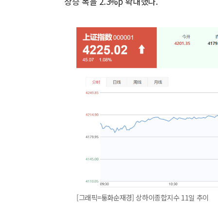
상승 폭을 2.3%p 확대했다.
[그래픽=퉁화순재경] 상하이종합지수 11일 추이