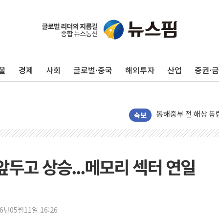
울
경제
사회
글로벌·중국
해외투자
산업
증권·
'화합' 꺼낸 김민석
李대통령, ISA 개편
동해중부 전 해상 풍
연일 폭염에 온열질환
속보
中 전방위 아파트 부
인제 용대리 계곡서 
동해시, 11~14일 
 앞두고 상승...메모리 섹터 연일
강원 중·남부 동해안
청양 밭에서 일하던 
폭염에 車 운전면허 
26년05월11일 16:26
李대통령, 'ISA·주