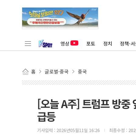
영상
포토
정치
정책·서
홈
글로벌·중국
중국
[오늘 A주] 트럼프 방중
급등
기사입력 :
2026년05월11일 16:26
최종수정 :
20