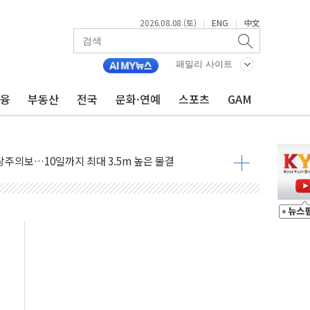
2026.08.08 (토)
ENG
中文
|
|
패밀리 사이트
금융
부동산
전국
문화·연예
스포츠
GAM
에 '뻔뻔' 받아친 정청래…제주 연설서 신경전 고조
 재검토 지시…與 "적극 환영"·野 "졸속 국정"
랑주의보…10일까지 최대 3.5m 높은 물결
 사망 23명…정부, 비상대응기구 가동
양, 수도 베이징도 부동산 규제 철폐
수위 상승으로 피서객 7명 고립…전원 구조
'별똥별 멍' 운영…페르세우스 유성우 관측
 시간당 50mm 이상 폭우…호우경보 발효
90대 숨져…온열질환 여부 조사
기능시험 오전 집중 편성…체감온도 38도 넘으면 중단
가누르기 방지법' 전면 재검토 지시