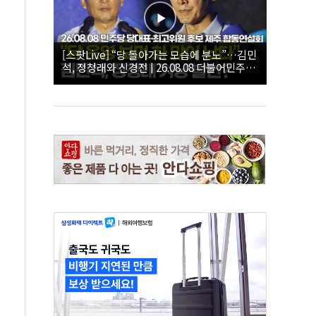
[스팟Live] “당 돌아가는 모습에 분노”…김민
석, 정청래와 신경전 | 26.08.08 더불어민주당
당대표·최고위원 후보 제주 합동연설회