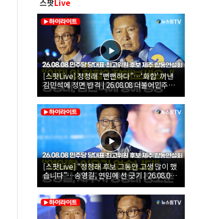
스팟
Live
[스팟Live] 정청래 “뻔뻔하다”…‘화합’ 꺼낸
김민석에 정면 반격 | 26.08.08 더불어민주당
당대표·최고위원 후보 제주 합동연설회
[스팟Live] “정청래 후보 그동안 고생 많이 했
습니다”…송영길, 연임에 선 긋기 | 26.08.08
더불어민주당 당대표·최고위원 후보 제주 합
동연설회