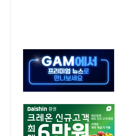
 시간당 20~30mm 강한 비...가뭄 해소될 듯
 지속…내륙 곳곳 소나기
택 검토, 민주당 스스로 원칙 뒤집는 것"
속…청주·진천 35도, 곳곳 소나기
지·공소청 출범…피해자들 '범죄 사각지대' 우려
보 보안 새판 짠다…'자율규제단체' 타진
 경선 발표...김민석 '재역전' vs 정청래 '격차 확대'
에 금리 인상 우려 후퇴…S&P500 최고치
 해임 재추진…"26일까지 의혹 소명" 요구