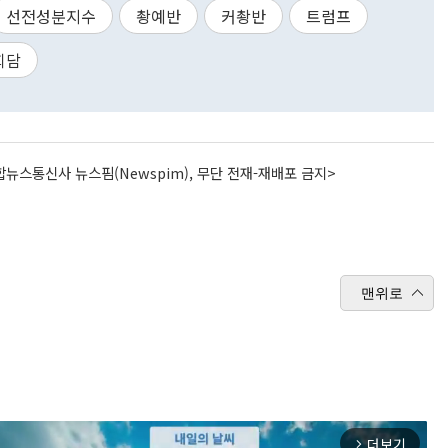
선전성분지수
촹예반
커촹반
트럼프
회담
뉴스통신사 뉴스핌(Newspim), 무단 전재-재배포 금지>
맨위로
더보기
arrow_forward_ios