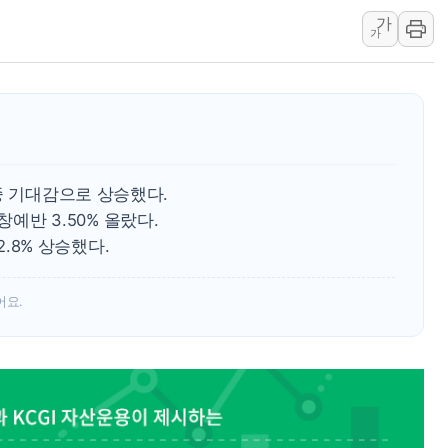
가
'호우 특보' 경북 울진
가
주말 무더위·열대야
오세훈 "용산공원 주
충북 주말 무더위 지
10월 보완수사권 폐
한상협, 업계 개인정
중 기대감으로 상승했다.
민주당, 오늘 제주·인천
 창예반 3.50% 올랐다.
뉴욕증시, 고용 쇼크
 2.8% 상승했다.
트럼프, 쿡 연준 이사
어요.