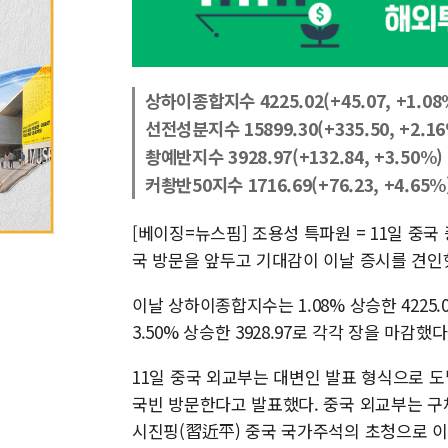
상하이종합지수 4225.02(+45.07, +1.08
선전성분지수 15899.30(+335.50, +2.1
촹예반지수 3928.97(+132.84, +3.50%)
커촹반50지수 1716.69(+76.23, +4.65%
[베이징=뉴스핌] 조용성 특파원 = 11일 중국
국 방문을 앞두고 기대감이 이날 증시를 견인
이날 상하이종합지수는 1.08% 상승한 4225.0
3.50% 상승한 3928.97로 각각 장을 마감했다
11일 중국 외교부는 대변인 발표 형식으로 도
국빈 방문한다고 발표했다. 중국 외교부는 구
시진핑(習近平) 중국 국가주석의 초청으로 이