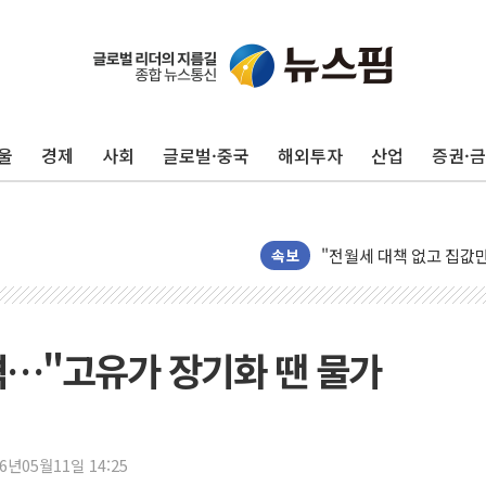
울
경제
사회
글로벌·중국
해외투자
산업
증권·
초등학교 앞서 '쾅'…대전
중소기업계 "세제개편안 
"전월세 대책 없고 집값
속보
배틀그라운드 모바일 월
청와대 "내일 부동산 점
케이피에프, 2분기 매출액
격…"고유가 장기화 땐 물가
국민통합위 "청년엔 기회
레드캡투어, 2분기 영업익
HD건설기계, 재생에너지 
아파트에 코브라가…검찰
26년05월11일 14:25