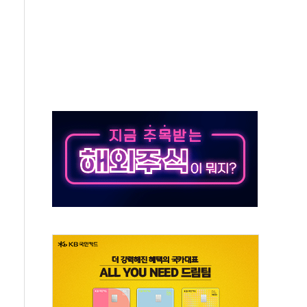
"미래세대와 전통문화 소통 자리, 꾸준히 만들겠다"
존'…용산어린이정원 활용 놓고 충돌 예고
 '놀부' 법원에 기업회생 신청
보 GAM - 맛보기편 (8/6)
 흡수합병…비대면 영상서비스 경쟁력 강화
가족 직업체험 프로그램 진행
TF 도입 김 총리 지시'는 가짜뉴스…법적 조치"
든다…삼성전자 2나노 수주 '촉각'
열...민주당 선관위 "불법 선거운동·방해행위 엄중 제재"
 선호도, 정청래 39.9% 김민석 39.8%