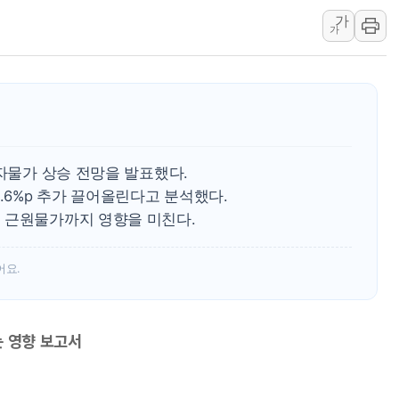
윤영달 크라운해태 회장 
가
'주택 공급 vs 공원 보
가
부대찌개·보쌈 프랜차이즈
깊이가 다른 글로벌 투자 정
원포유, 그린비파트너스
넷마블문화재단, 임직원 
김민석 측 "'레버리지 E
비자물가 상승 전망을 발표했다.
앤스로픽도 AI칩 직접 만
.6%p 추가 끌어올린다고 분석했다.
'친명 vs 친청' 경선 과
 근원물가까지 영향을 미친다.
민주당 지지층·무당층 1순위
어요.
는 영향 보고서