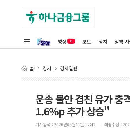
영상
포토
정치
정책·서
홈
경제
경제일반
운송 불안 겹친 유가 충
1.6%p 추가 상승"
기사입력 :
2026년05월11일 12:42
최종수정 :
20