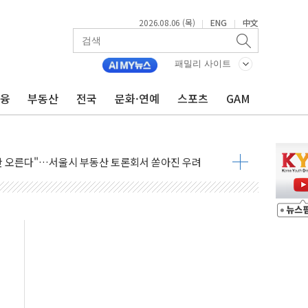
2026.08.06 (목)
ENG
中文
|
|
패밀리 사이트
금융
부동산
전국
문화·연예
스포츠
GAM
 중구서 시내버스 등 3중 추돌·1명 부상
기본방향 공감...현장 목소리 반영되길"
만 오른다"…서울시 부동산 토론회서 쏟아진 우려
드컵 파리서 개막
검 2차 회의"…주택 공급 방안 논의한다
 2136억원
를, 중고령층엔 안정을"…세대상생 일자리 특위 출범
 16% 증가…역대 2분기 최대 실적
사용률 40%로 높인다…2040 RE100 속도
, 멸종위기종 밀수 조직 적발