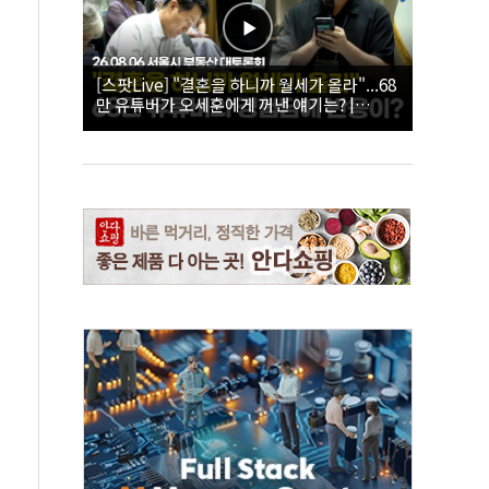
[스팟Live] "결혼을 하니까 월세가 올라"...68
만 유튜버가 오세훈에게 꺼낸 얘기는? |
26.08.06 서울시 부동산 대토론회