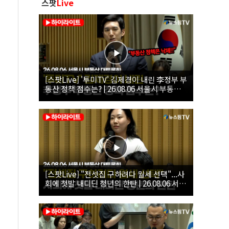
스팟
Live
[스팟Live] '투미TV' 김제경이 내린 李정부 부
동산 정책 점수는? | 26.08.06 서울시 부동산
대토론회
[스팟Live] "전셋집 구하려다 월세 선택"...사
회에 첫발 내디딘 청년의 한탄 | 26.08.06 서울
시 부동산 대토론회