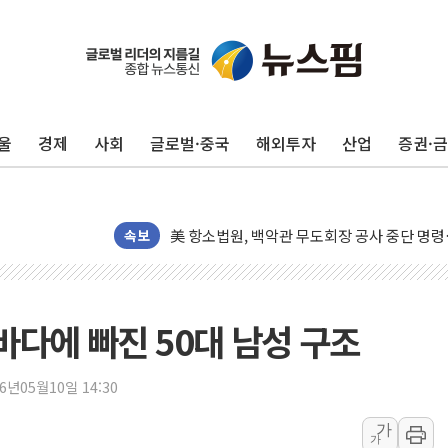
울
경제
사회
글로벌·중국
해외투자
산업
증권·
미 연준 매파 기세 꺾이나…고용 감소에 9월 
[종합] 이슬람 수니파 3국, '공동방위협정' 
트럼프, 백신·자폐증 행정명령 검토…"이르면
美 항소법원, 백악관 무도회장 공사 중단 명
속보
이란 핵심 원유 수출항 '하르그섬', 최근 1주일
美 고용 쇼크에 엔화 장중 급등…시장은 "또 
[AI MY 뉴스] 뉴욕 반도체주 프리뷰...美 고
바다에 빠진 50대 남성 구조
뉴욕증시 프리뷰, 美 고용 쇼크에 금리 인상 
[종합] 美 7월 고용 2만3000명 감소 '쇼크'
26년05월10일 14:30
[사진] 이슬람 수니파 3개국, 공동방위협정 
가
가
뉴욕증시 개장 전 특징주...아틀라시안·클