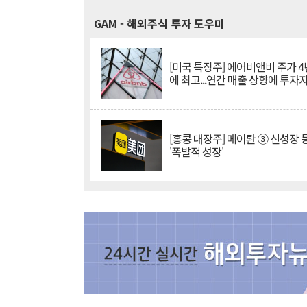
GAM
- 해외주식 투자 도우미
[미국 특징주] 에어비앤비 주가 4
에 최고...연간 매출 상향에 투자
[홍콩 대장주] 메이퇀 ③ 신성장
'폭발적 성장'