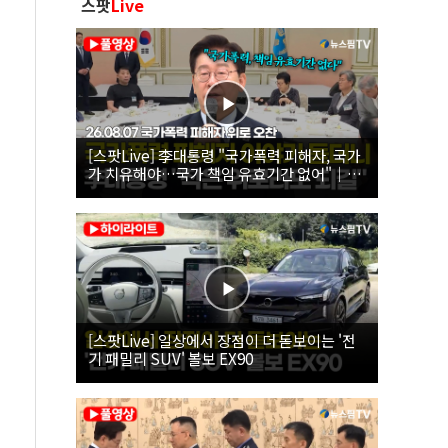
스팟
Live
[스팟Live] 李대통령 "국가폭력 피해자, 국가
가 치유해야…국가 책임 유효기간 없어"｜
26.08.07 국가폭력 피해자 위로 오찬
[스팟Live] 일상에서 장점이 더 돋보이는 '전
기 패밀리 SUV' 볼보 EX90