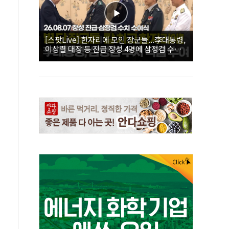
[스팟Live] 한자리에 모인 장군들...李대통령,
이상렬 대장 등 진급 장성 4명에 삼정검 수치
직접 수여｜26.08.07 장성 진급·삼정검 수치
수여식