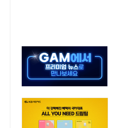
종자 7359명 끝까지 찾겠다"
 톤 낮춰
항시 '시끌'
름…수도권 집중 완화 전환점"
 주재… "전폭적 공급 확대·속도전 총력"
…美 태양광주 급등
해도 놀랍지 않아"
태양광 착공…여의도 1.6배 규모