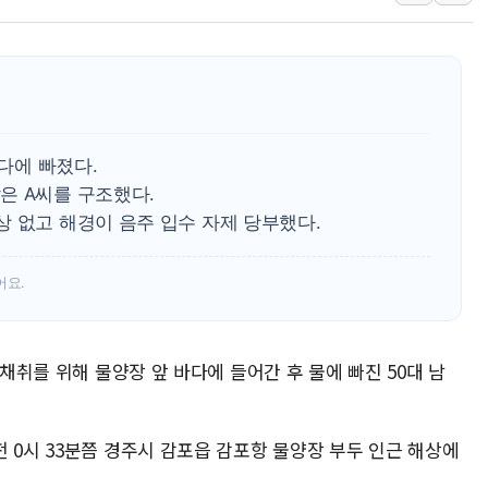
보훈부, 미 DPAA와 MOU… "6·25 미군 실
트럼프 "금리 내려야"…파월 때와 달리 워시엔
특정 정치인 측근 포항시 정책특보 내정설...포
李 "해남 태양광, 대한민국 다음 100년 밑거
李 대통령, '6시간 마라톤 부동산 2차 회의'
바다에 빠졌다.
트럼프, 中 겨냥 폴리실리콘 관세 15% 부과
은 A씨를 구조했다.
 없고 해경이 음주 입수 자제 당부했다.
[사진] 빈살만과 에르도안의 만남
이란와이어 "이란 최고지도자 위독…곧 사망
어요.
남동발전, 해남군에 국내 최대 규모 400MW 
 채취를 위해 물양장 앞 바다에 들어간 후 물에 빠진 50대 남
 0시 33분쯤 경주시 감포읍 감포항 물양장 부두 인근 해상에