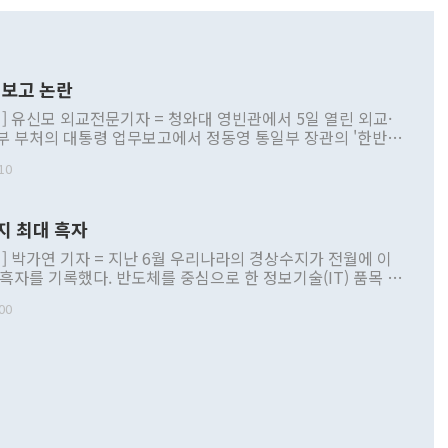
보고 논란
] 유신모 외교전문기자 = 청와대 영빈관에서 5일 열린 외교·
부 부처의 대통령 업무보고에서 정동영 통일부 장관의 '한반도
 구상'과 업무보고 발언이 논란을 빚고 있다. 이날 정 장관의
10
정부 내 조율을 거치지 않은 사안을 정책으로 추진하겠다고 공
는가 하면 사실 관계에 맞지 않은 설명도 있었다. 이재명 대통
로 신중을 기해 달라고 경고했고, 조현 외교부 장관은 '이상
지 최대 흑자
 근거한 비현실적 구상'이라는 비판을 내놨다. 그동안 정 장
책 관련 발언이 물의를 빚은 적은 여러 번 있지만 대통령과 유
] 박가연 기자 = 지난 6월 우리나라의 경상수지가 전월에 이
이 공개적으로 부정적 입장을 표명한 것은 이례적이다. 정 장
 흑자를 기록했다. 반도체를 중심으로 한 정보기술(IT) 품목 수
대북 접근법과 월권을 제어해야 한다는 목소리도 높아지고 있
간 상품수출이 처음으로 1000억달러를 넘어선 영향이다. [자
00
 따르
기자간담회를 하고 있다. [사진=통일부] 2026.07.23 ◆통일
 경상수지는 497억3000만달러 흑자로 집계됐다. 전월(386억
 넘어선 주장 정 장관은 이날 업무보고에서 '한반도 평화공존
)에 이어 두 달 연속 월간 기준 역대 최대 기록을 갈아치웠다.
 설명하면서 이재명 정부 2년차 핵심 과제로 상호 존중·평화
해 상반기 누적 경상수지 흑자는 1910억1000만달러를 기록
·핵 없는 한반도 등 3대 기본 방향을 제시했다. 정 장관은 "대
지 흑자를 견인한 것은 상품수지다. 6월 상품수지는 478억
언어는 멈춰야 한다"면서 주적 용어 대체를 주장했다. 지난 25
 흑자를 기록하며 전월에 이어 역대 최대를 다시 썼다. 국제수
D(완전하고 검증가능하며 되돌릴 수 없는 비핵화) 구도는 이미
수출은 1123억7000만달러로 전년 동월 대비 84.5% 증가하
했다. 또 "현 시점에서 흘러간 선(先)비핵화만 되뇌는 것은