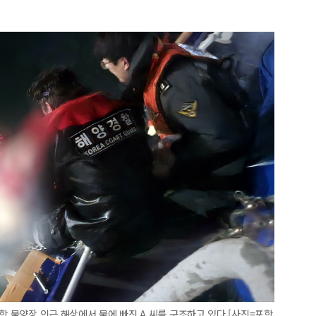
항 물양장 인근 해상에서 물에 빠진 A 씨를 구조하고 있다.[사진=포항