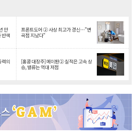
Mute
년 만
프론트도어 ② 사상 최고가 경신…"변
자 반색
곡점 지났다"
 동력의
[홍콩 대장주] 메이퇀② 실적은 고속 상
승, 밸류는 역대 저점