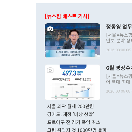
[뉴스핌 베스트 기사]
정동영 업무
[서울=뉴스핌
안보 분야 정
평화공존 발전
2026-08-06 06:
발언 중에는 
언한 것이 있
령은 공개적으
6월 경상수
주의적 희망에
관의 대북 정
[서울=뉴스핌
관 부처 장관
어 역대 최대
관의 무리한 
출 호조로 월
다. [정동영 통일부 장관이 지난달 23일 오후 서울 종로구 정부서울청사에
2026-08-06 08:
료=한국은행] 한국은행이 6일 발표한 '2026년 6월 국제수지(잠정)'에
서 취임 1주년 
면 지난 6월
부 장관 권한
1000만달러
서울 외곽 월세 200만원
발전 구상'을
이에 따라 올
적 갈등 해결
경기도, 재정 '비상 상황'
했다. 경상수
결과 혐오의 
9000만달러
프로야구 전 경기 폭염 취소
년간의 CVI
지 기준 상품
고령 취업자 첫 1000만명 돌파
무너졌다고도 