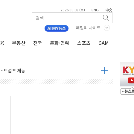
2026.08.08 (토)
ENG
中文
|
|
패밀리 사이트
금융
부동산
전국
문화·연예
스포츠
GAM
동결 전망 우세
체결… 이스라엘·이란 위협에 맞설 자체 억지력 강화
 다음 주"
령…트럼프 제동
 이상 '올스톱'… 美 해상봉쇄 영향
개입했나" 촉각
용 쇼크에 반도체주 '활짝'
우려 후퇴…나스닥 선물 1%대 상승
…9월 금리 인상 기대 후퇴
체결
라우드플레어·태양광주↑ VS 트레이드데스크·웬디스↓