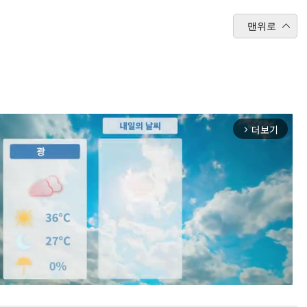
맨위로
더보기
arrow_forward_ios