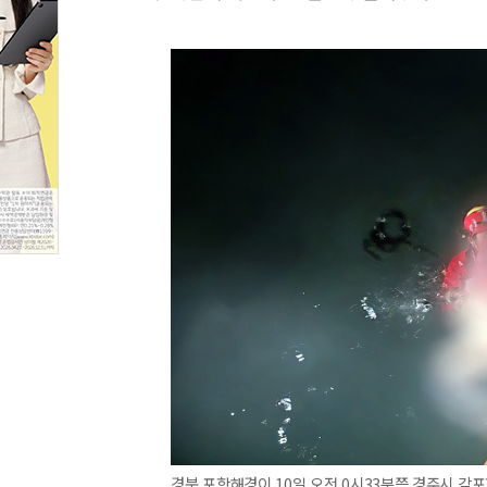
경북 포항해경이 10일 오전 0시33분쯤 경주시 감포