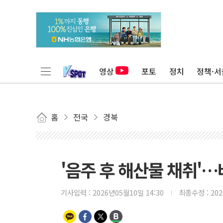
영상
포토
정치
정책·서
홈
전국
경북
'음주 후 해산물 채취'…
기사입력 :
2026년05월10일 14:30
최종수정 :
20