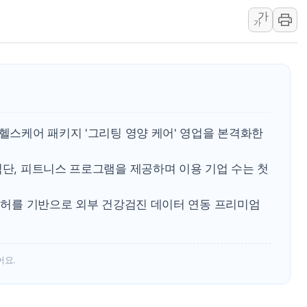
가
IPARK현대산업개발, 
가
준공업지역 용적률 40
현대해상, 유튜브 양육 
[컨콜] 롯데케미칼, "L
대형 저축은행 4%대 예
서울 노원 40.2도…8년 
 헬스케어 패키지 '그리팅 영양 케어' 영업을 본격화한
한전, 한전기술지주 출
SK하이닉스, 용인·청주
식단, 피트니스 프로그램을 제공하며 이용 기업 수는 첫
[중국증시 마감] CPO∙P
 특허를 기반으로 외부 건강검진 데이터 연동 프리미엄
어요.