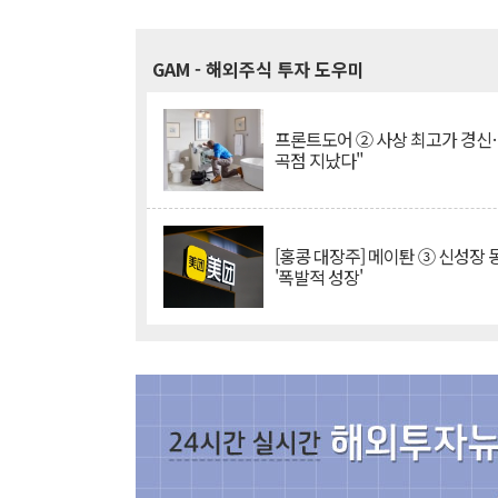
GAM
- 해외주식 투자 도우미
프론트도어 ② 사상 최고가 경신
곡점 지났다"
[홍콩 대장주] 메이퇀 ③ 신성장
'폭발적 성장'