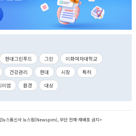
현대그린푸드
그린
이화여자대학교
건강관리
현대
시장
특허
리미엄
환경
대상
뉴스통신사 뉴스핌(Newspim), 무단 전재-재배포 금지>