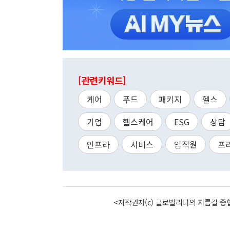
[관련키워드]
케어
푸드
패키지
헬스
기업
헬스케어
ESG
상담
인프라
서비스
임직원
프
<저작권자(c) 글로벌리더의 지름길 종합