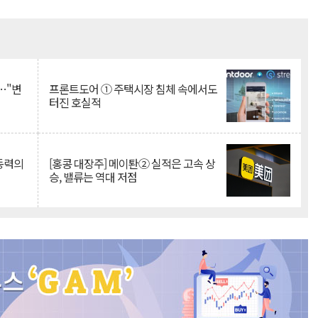
Mute
…"변
프론트도어 ① 주택시장 침체 속에서도
터진 호실적
 동력의
[홍콩 대장주] 메이퇀② 실적은 고속 상
승, 밸류는 역대 저점