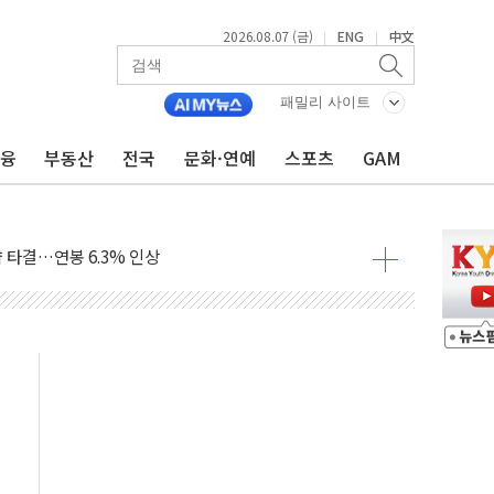
2026.08.07 (금)
ENG
中文
|
|
패밀리 사이트
금융
부동산
전국
문화·연예
스포츠
GAM
…한화·흥국·한투 참여
주 52시간제 개선해야…기술격차 확대 막아야"
약 타결…연봉 6.3% 인상
 등 8~9월 공연 라인업 공개
지 3개 보급단 '1등급 스마트 물류센터' 전환
 테라스 떨어져…SK에코플랜트 "전수 조사"
보 GAM - 맛보기편 (8/7)
다"...송영길·정청래·김민석, 호남 경선 앞두고 총력전
속도…"3분기 추가 방안 발표"
길·노량진·장위 서울 알짜 단지 주목
교 통합' 규탄 결의안 발의…이준석·한동훈 동참