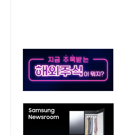
노원구 어르신에 삼계탕 배식 봉사
0% 적용하니…재건축보다 재개발 사업성 개선↑
콘텐츠 '소셜아이어워드' 대상 수상
PG 투입 비중 37%…하반기 확대 추진"
금 사라진다, OK·애큐온·페퍼만 남아
만에 서울서 40도 넘어
범…에너지 유니콘기업 본격 육성
에 54조 투자…D램·낸드 동시 증설
CB∙CRO가 이끈 '기술주 상승장'