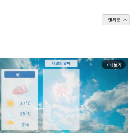
맨위로
더보기
arrow_forward_ios