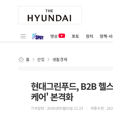
영상
포토
정치
정책·서
홈
산업
생활경제
현대그린푸드, B2B 헬
케어' 본격화
기사입력 :
2026년05월03일 11:23
최종수정 :
20