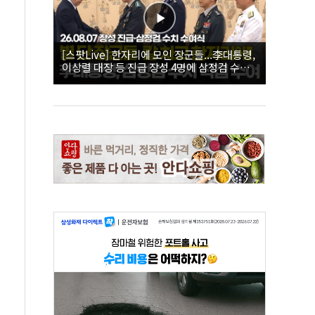
[스팟Live] 한자리에 모인 장군들...李대통령,
이상렬 대장 등 진급 장성 4명에 삼정검 수치
직접 수여｜26.08.07 장성 진급·삼정검 수치
수여식