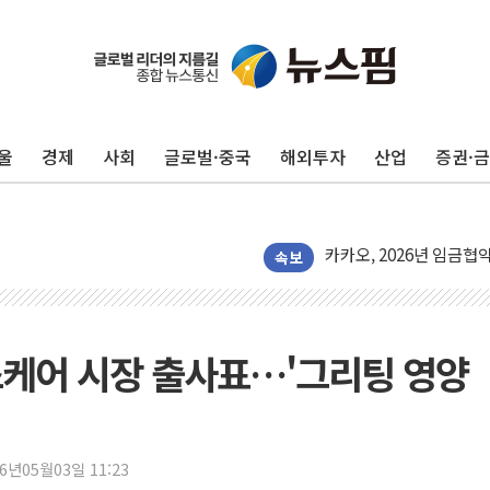
울
경제
사회
글로벌·중국
해외투자
산업
증권·
KDB생명 본입찰 3파전
반도체공학회 "R&D직 
카카오, 2026년 임금협
현대카드, 박재범·실리카겔
속보
[르포] 육군, 2031년까
송도 신축 아파트서 외벽
깊이가 다른 글로벌 투자 정
스케어 시장 출사표…'그리팅 영양
"호남 없이 민주 당권 없
SK하이닉스, 주주환원 
'무순위' 기회 왔다…신
26년05월03일 11:23
野 의원 42명, '사관학