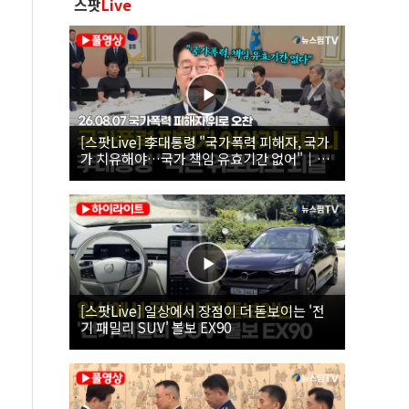
스팟
Live
[스팟Live] 李대통령 "국가폭력 피해자, 국가
가 치유해야…국가 책임 유효기간 없어"｜
26.08.07 국가폭력 피해자 위로 오찬
[스팟Live] 일상에서 장점이 더 돋보이는 '전
기 패밀리 SUV' 볼보 EX90