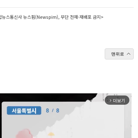
뉴스통신사 뉴스핌(Newspim), 무단 전재-재배포 금지>
맨위로
더보기
arrow_forward_ios