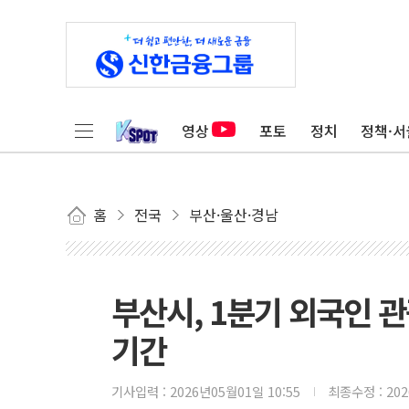
영상
포토
정치
정책·서
홈
전국
부산·울산·경남
부산시, 1분기 외국인 관
기간
기사입력 :
2026년05월01일 10:55
최종수정 :
20