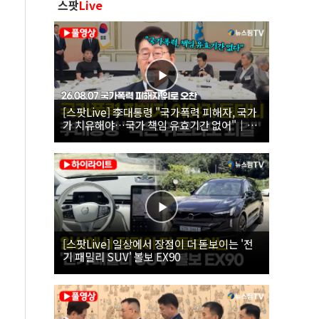
스팟
Live
[스팟Live] 李대통령 "국가폭력 피해자, 국가
가 치유해야…국가 책임 유효기간 없어"｜
26.08.07 국가폭력 피해자 위로 오찬
[스팟Live] 일상에서 장점이 더 돋보이는 '전
기 패밀리 SUV' 볼보 EX90