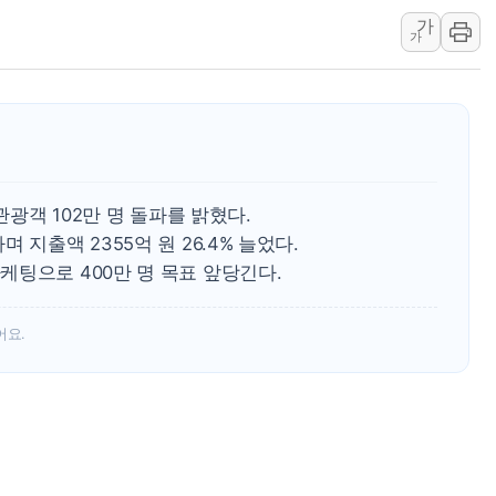
특정 정치인 측근 포항시 정책특보 내정설...포항시 '시끌'
가
가
李 "해남 태양광, 대한민국 다음 100년 밑거름…수도권 집
李 대통령, '6시간 마라톤 부동산 2차 회의' 주재… "전폭
트럼프, 中 겨냥 폴리실리콘 관세 15% 부과…美 태양광주
[사진] 빈살만과 에르도안의 만남
이란와이어 "이란 최고지도자 위독…곧 사망해도 놀랍지 
관광객 102만 명 돌파를 밝혔다.
 지출액 2355억 원 26.4% 늘었다.
팅으로 400만 명 목표 앞당긴다.
어요.