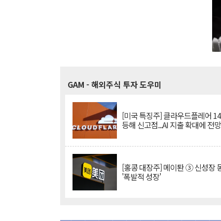
GAM
- 해외주식 투자 도우미
[미국 특징주] 클라우드플레어 14
등해 신고점...AI 지출 확대에 전
[홍콩 대장주] 메이퇀 ③ 신성장
'폭발적 성장'