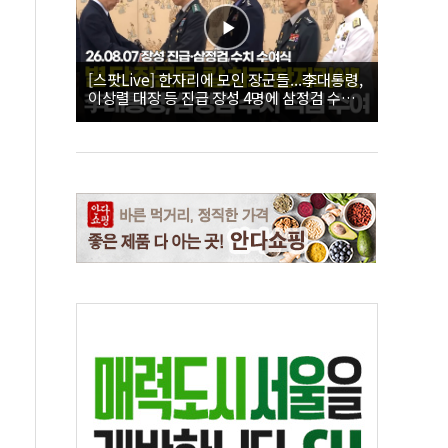
[스팟Live] 한자리에 모인 장군들...李대통령,
이상렬 대장 등 진급 장성 4명에 삼정검 수치
직접 수여｜26.08.07 장성 진급·삼정검 수치
수여식