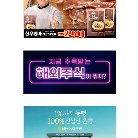
중 완화 전환점"
적 공급 확대·속도전 총력"
 급등
않아"