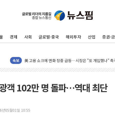
유럽증시, 美 고용 예상 밖 부진에 연준 금리 인상 가능성 
미 연준 매파 기세 꺾이나…고용 감소에 9월 동결 전망 우
[종합] 이슬람 수니파 3국, '공동방위협정' 체결… 이스라
울
경제
사회
글로벌·중국
해외투자
산업
증권·
트럼프, 백신·자폐증 행정명령 검토…"이르면 다음 주"
美 항소법원, 백악관 무도회장 공사 중단 명령…트럼프 제
이란 핵심 원유 수출항 '하르그섬', 최근 1주일 이상 '올스
美 고용 쇼크에 엔화 장중 급등…시장은 "또 개입했나" 촉
속보
[AI MY 뉴스] 뉴욕 반도체주 프리뷰...美 고용 쇼크에 반도
뉴욕증시 프리뷰, 美 고용 쇼크에 금리 인상 우려 후퇴…나
[종합] 美 7월 고용 2만3000명 감소 '쇼크'…9월 금리 인
광객 102만 명 돌파…역대 최단
[사진] 이슬람 수니파 3개국, 공동방위협정 체결
뉴욕증시 개장 전 특징주...아틀라시안·클라우드플레어
보훈부, 미 DPAA와 MOU… "6·25 미군 실종자 7359명
26년05월01일 10:55
트럼프 "금리 내려야"…파월 때와 달리 워시엔 톤 낮춰