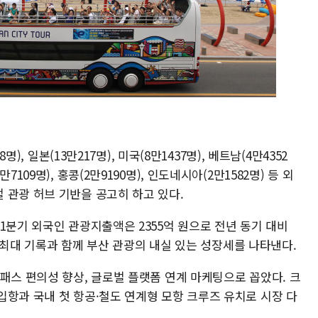
명), 일본(13만217명), 미국(8만1437명), 베트남(4만4352
109명), 홍콩(2만9190명), 인도네시아(2만1582명) 등 외
 관광 허브 기반을 공고히 하고 있다.
1분기 외국인 관광지출액은 2355억 원으로 전년 동기 대비
역대 최대 기록과 함께 부산 관광의 내실 있는 성장세를 나타낸다.
패스 편의성 향상, 글로벌 플랫폼 연계 마케팅으로 꼽았다. 크
입항과 국내 첫 항공·철도 연계형 모항 크루즈 유치로 시장 다