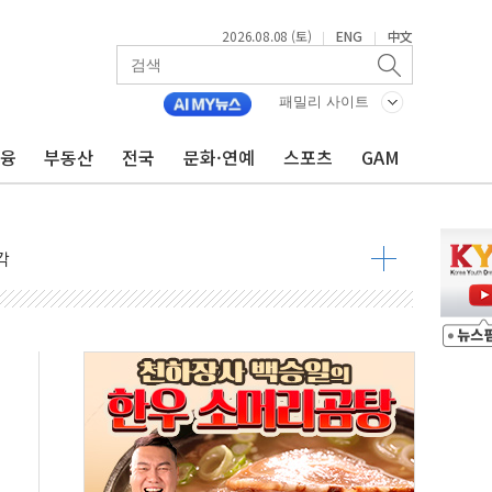
2026.08.08 (토)
ENG
中文
|
|
낮아지며 상승… STOXX 600 지수는 나흘 연속 최고치
세
패밀리 사이트
엘·이란 위협에 맞설 자체 억지력 강화
금융
부동산
전국
문화·연예
스포츠
GAM
동
톱'… 美 해상봉쇄 영향
각
체주 '활짝'
스닥 선물 1%대 상승
상 기대 후퇴
·태양광주↑ VS 트레이드데스크·웬디스↓
 끝까지 찾겠다"