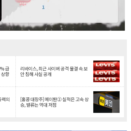
Mute
% 급
리바이스, 최근 사이버 공격 물결 속 보
망 상향
안 침해 사실 공개
 동력의
[홍콩 대장주] 메이퇀② 실적은 고속 상
승, 밸류는 역대 저점