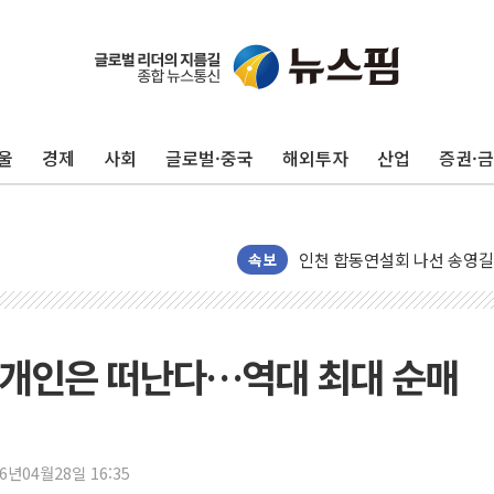
울
경제
사회
글로벌·중국
해외투자
산업
증권·
울진·영덕 '호우특보'-포항 '
[종합] 김민석, 정청래에 '0.86
인천 합동연설회 나선 송영길
속보
김민석, 2주차 제주·인천 경선서
인사하는 김민석 당대표 후보
[속보] 민주, 제주·인천 경선 결
 개인은 떠난다…역대 최대 순매
[속보] 민주, 인천 경선 결과 발
[속보] 민주, 제주 경선 결과 발
이번주 국내 주요 금융일정(8.1
26년04월28일 16:35
美, 이란전 출구전략 만지작