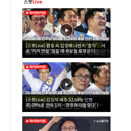
스팟
Live
[스팟Live] 환호 속 입장해 나란히 ‘찰칵’…서
로 ‘저격 연설’ 들을 때 후보들 표정은? |
26.08.08 더불어민주당 당대표·최고위원 후
보 인천 합동연설회
[스팟Live] 김민석 제주 52.64%·인천
45.09%로 연속 1위…정청래 따돌렸다’ |
26.08.08 더불어민주당 당대표·최고위원 후
보 인천 합동연설회