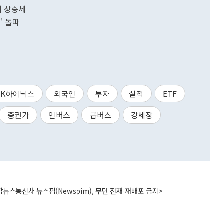
에 상승세
조' 돌파
SK하이닉스
외국인
투자
실적
ETF
증권가
인버스
곱버스
강세장
뉴스통신사 뉴스핌(Newspim), 무단 전재-재배포 금지>