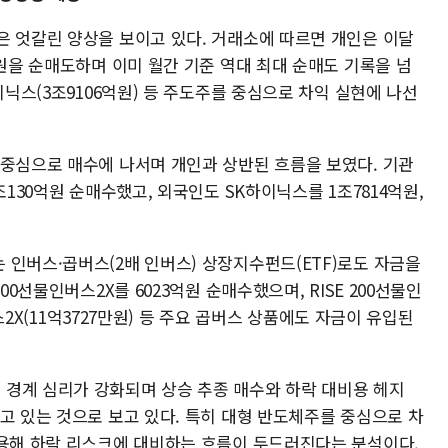
은 엇갈린 양상을 보이고 있다. 거래소에 따르면 개인은 이달
억원을 순매도하며 이미 월간 기준 역대 최대 순매도 기록을 넘
이닉스(3조9106억원) 등 주도주를 중심으로 차익 실현에 나선
 중심으로 매수에 나서며 개인과 상반된 흐름을 보였다. 기관
조130억원 순매수했고, 외국인도 SK하이닉스를 1조7814억원,
 인버스·곱버스(2배 인버스) 상장지수펀드(ETF)로도 자금을
00선물인버스2X를 6023억원 순매수했으며, RISE 200선물인
버스2X(11억3727만원) 등 주요 곱버스 상품에도 자금이 유입된
경계 심리가 강화되며 상승 추종 매수와 하락 대비용 헤지
고 있는 것으로 보고 있다. 특히 대형 반도체주를 중심으로 차
활용해 하락 리스크에 대비하는 흐름이 두드러진다는 분석이다.