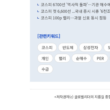
코스피 6700선 '역사적 돌파'…기관 매수
코스피 첫 6,600선 ...국내 증시 시총 '6천
코스피 100p 랠리…과열 신호 동시 점등
[관련키워드]
코스피
반도체
삼성전자
개인
랠리
순매수
PER
수급
<저작권자(c) 글로벌리더의 지름길 종합