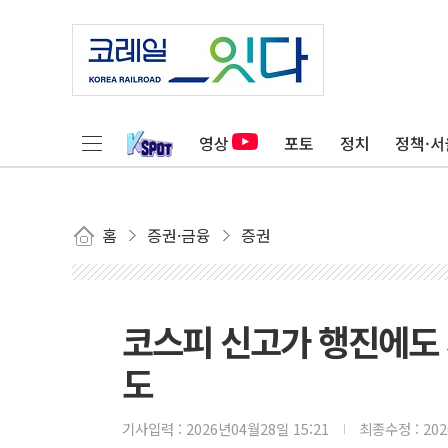
영상
포토
정치
정책·서
홈
증권·금융
증권
코스피 신고가 행진에도
도
기사입력 :
2026년04월28일 15:21
최종수정 :
20