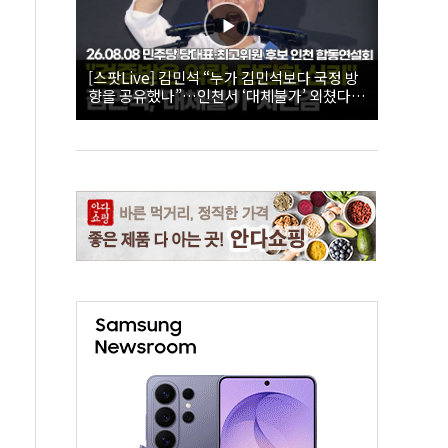
[스팟Live] 김민석 “누가 김민석보다 국정 방
향을 공유했나”…인천서 ‘대체불가’ 외쳤다 |
26.08.08 더불어민주당 당대표·최고위원 후
보 인천 합동연설회