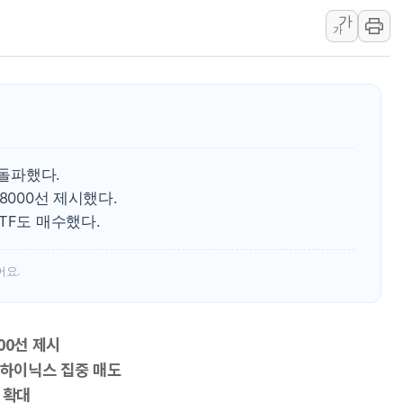
가
강릉·동해·삼척 시간당 최대 
가
폐기물 수거하다 참변…60대
서울 중랑구 주택가서 흉기 난
李대통령 "결혼 때문에 손해 
여수 오동도 인근 해상서 모
추미애, '위안부' 피해자 기림
 돌파했다.
인천 선재도 갯벌서 해루질 중
8000선 제시했다.
인천서 말다툼 중 어머니 흉기
TF도 매수했다.
'화합' 꺼낸 김민석에 '뻔뻔
李대통령, ISA 개편 재검토 
어요.
00선 제시
·하이닉스 집중 매도
 확대