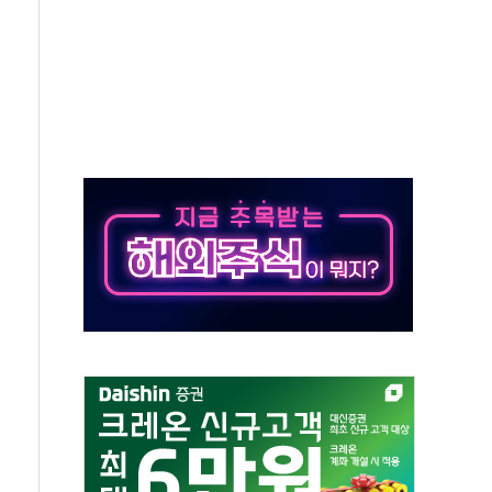
50㎜ 폭우…강원 동해안 강한 비 이어져
 환경미화원 수거차에 치여 사망
동…60대 남성 2명 숨져
보는 일 없게"…'결혼 페널티' 22개 과제 손본다
터보트 전복…1명 사망·1명 실종
의 날 참석..."국제적 시민 연대로 목소리 내야"
 실종 60대 나흘만에 숨진 채 발견
 살해 10대 아들 체포
' 받아친 정청래…제주 연설서 신경전 고조
지시…與 "적극 환영"·野 "졸속 국정"