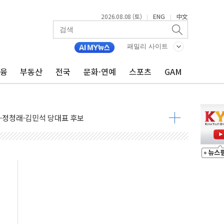
2026.08.08 (토)
ENG
中文
|
|
패밀리 사이트
금융
부동산
전국
문화·연예
스포츠
GAM
산사태 주의보'...경북도, 호우 피해·통제구간 없어
%p' 차 재역전 성공...金 45.42% vs 鄭 44.56%
·정청래·김민석 당대표 후보
 정청래에 승리...47.75% vs 42.08%
과 발표...김민석 47.75% 정청래 42.08%
표...김민석 45.09% 정청래 43.27% 송영길 11.63%
표...김민석 52.64% 정청래 39.89% 송영길 7.47%
0~8.14)
…공습 한계·탄약 부족 현실화