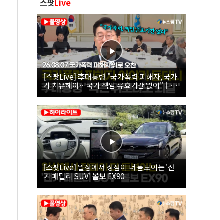
스팟
Live
[스팟Live] 李대통령 "국가폭력 피해자, 국가
가 치유해야…국가 책임 유효기간 없어"｜
26.08.07 국가폭력 피해자 위로 오찬
[스팟Live] 일상에서 장점이 더 돋보이는 '전
기 패밀리 SUV' 볼보 EX90