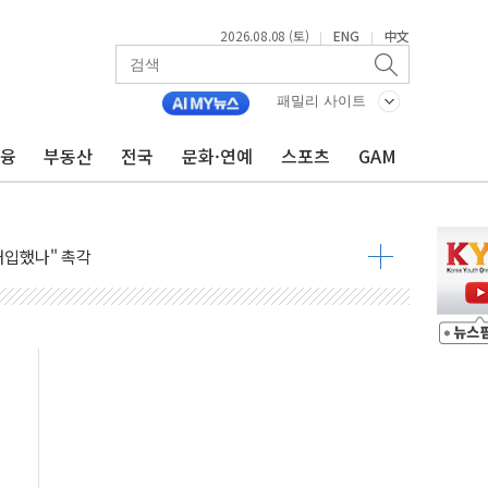
2026.08.08 (토)
ENG
中文
|
|
동결 전망 우세
체결… 이스라엘·이란 위협에 맞설 자체 억지력 강화
패밀리 사이트
 다음 주"
금융
부동산
전국
문화·연예
스포츠
GAM
령…트럼프 제동
 이상 '올스톱'… 美 해상봉쇄 영향
개입했나" 촉각
용 쇼크에 반도체주 '활짝'
우려 후퇴…나스닥 선물 1%대 상승
…9월 금리 인상 기대 후퇴
체결
라우드플레어·태양광주↑ VS 트레이드데스크·웬디스↓
종자 7359명 끝까지 찾겠다"
 톤 낮춰
항시 '시끌'