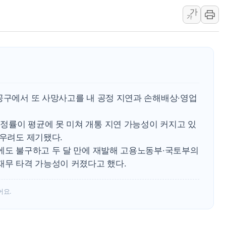
가
李 "해남 태양광, 대한민국 다음 100년 밑거
가
李 대통령, '6시간 마라톤 부동산 2차 회의'
트럼프, 中 겨냥 폴리실리콘 관세 15% 부과
[사진] 빈살만과 에르도안의 만남
이란와이어 "이란 최고지도자 위독…곧 사망
남동발전, 해남군에 국내 최대 규모 400MW 
2공구에서 또 사망사고를 내 공정 지연과 손해배상·영업
정률이 평균에 못 미쳐 개통 지연 가능성이 커지고 있
 우려도 제기됐다.
과에도 불구하고 두 달 만에 재발해 고용노동부·국토부의
재무 타격 가능성이 커졌다고 했다.
어요.