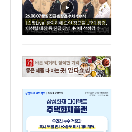
[스팟Live] 한자리에 모인 장군들...李대통령,
이상렬 대장 등 진급 장성 4명에 삼정검 수치
직접 수여｜26.08.07 장성 진급·삼정검 수치
수여식