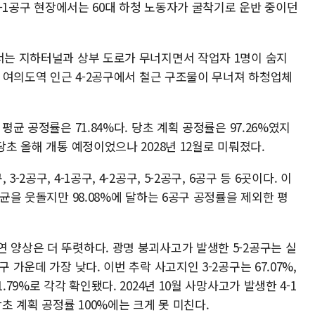
 4-1공구 현장에서는 60대 하청 노동자가 굴착기로 운반 중이던
에서는 지하터널과 상부 도로가 무너지면서 작업자 1명이 숨지
서울 여의도역 인근 4-2공구에서 철근 구조물이 무너져 하청업체
평균 공정률은 71.84%다. 당초 계획 공정률은 97.26%였지
당초 올해 개통 예정이었으나 2028년 12월로 미뤄졌다.
2공구, 4-1공구, 4-2공구, 5-2공구, 6공구 등 6곳이다. 이
평균을 웃돌지만 98.08%에 달하는 6공구 공정률을 제외한 평
 양상은 더 뚜렷하다. 광명 붕괴사고가 발생한 5-2공구는 실
 가운데 가장 낮다. 이번 추락 사고지인 3-2공구는 67.07%,
.79%로 각각 확인됐다. 2024년 10월 사망사고가 발생한 4-1
당초 계획 공정률 100%에는 크게 못 미친다.