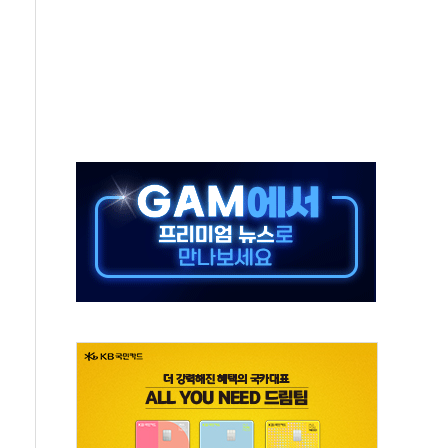
름…수도권 집중 완화 전환점"
 주재… "전폭적 공급 확대·속도전 총력"
…美 태양광주 급등
해도 놀랍지 않아"
태양광 착공…여의도 1.6배 규모