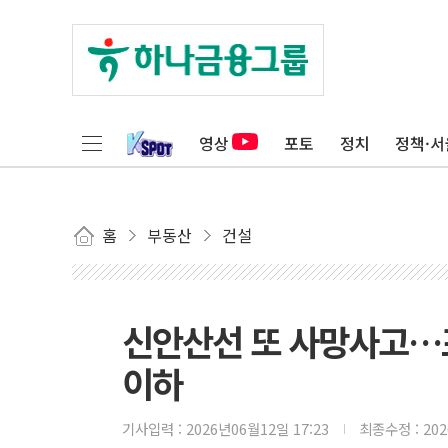
영상
포토
정치
정책·서
홈
부동산
건설
신안산선 또 사망사고…
이하
기사입력 :
2026년06월12일 17:23
최종수정 :
20