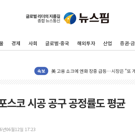
미 연준 매파 기세 꺾이나…고용 감소에 9월 
[종합] 이슬람 수니파 3국, '공동방위협정' 
트럼프, 백신·자폐증 행정명령 검토…"이르면
울
경제
사회
글로벌·중국
해외투자
산업
증권·
美 항소법원, 백악관 무도회장 공사 중단 명
이란 핵심 원유 수출항 '하르그섬', 최근 1주일
美 고용 쇼크에 엔화 장중 급등…시장은 "또 
[AI MY 뉴스] 뉴욕 반도체주 프리뷰...美 고
속보
뉴욕증시 프리뷰, 美 고용 쇼크에 금리 인상 
[종합] 美 7월 고용 2만3000명 감소 '쇼크'
[사진] 이슬람 수니파 3개국, 공동방위협정 
포스코 시공 공구 공정률도 평균
뉴욕증시 개장 전 특징주...아틀라시안·클
보훈부, 미 DPAA와 MOU… "6·25 미군 실
트럼프 "금리 내려야"…파월 때와 달리 워시엔
26년06월12일 17:23
특정 정치인 측근 포항시 정책특보 내정설...포