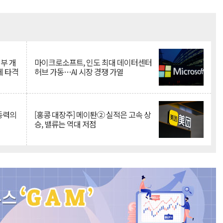
Mute
뇌부 개
마이크로소프트, 인도 최대 데이터센터
에 타격
허브 가동…AI 시장 경쟁 가열
 동력의
[홍콩 대장주] 메이퇀② 실적은 고속 상
승, 밸류는 역대 저점