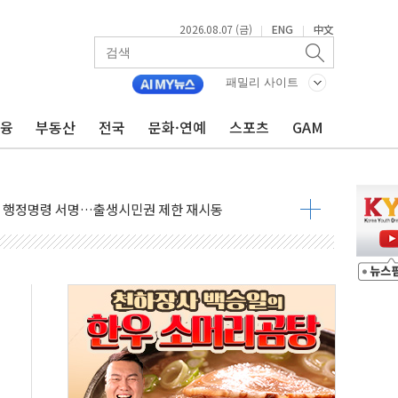
2026.08.07 (금)
ENG
中文
|
|
래블카드'…휴가철 넘어 장기 고객 묶는다
패밀리 사이트
델 발탁… 부산 광안서 약국 팝업스토어 운영
금융
부동산
전국
문화·연예
스포츠
GAM
5% 관세…한국 등엔 '합산 상한' 적용
미 국채금리·달러 동반 상승…시장, 美 고용지표 촉각
단' 행정명령 서명…출생시민권 제한 재시동
"…군수품 부족설 일축 "막대한 무기 보유"
 방어…다음 과제는 '외형 확대'
택자 귀환 조짐에 전월세시장 '긴장'
…맞교환·재매수·다운사이징 '저울질'
협 통항 제한 검토에 유가 3% 급등…금값 보합
락…다우 5거래일 랠리 '마침표'
개방 합의 막바지.."美와 직접 협상 없어"
청래·김민석 후보 - 8월 7일