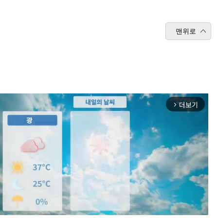
맨위로
더보기
arrow_forward_ios