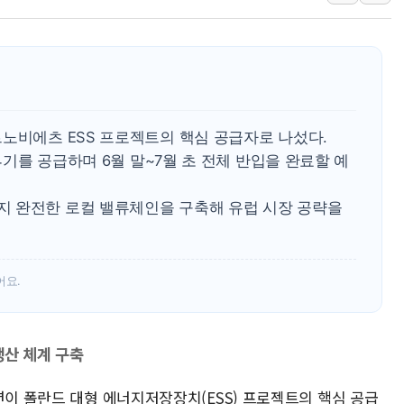
李대통령, 오늘 오후 2시 부동
[오늘의 정치일정] 8월 7일(금)
[오늘의 국회일정] 상임위·세미
이란, 美·이스라엘 선박 호르무
유럽증시, 견조한 실적 소화하며
노비에츠 ESS 프로젝트의 핵심 공급자로 나섰다.
리투아니아 국방 "러, 우크라 
04기를 공급하며 6월 말~7월 초 전체 반입을 완료할 예
구광모, 내주 실리콘밸리서 젠
 완전한 로컬 밸류체인을 구축해 유럽 시장 공략을
어요.
생산 체계 구축
션이 폴란드 대형 에너지저장장치(ESS) 프로젝트의 핵심 공급