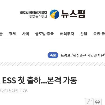
카드사 고객 유입 창구 된 '트
제나벨, 배우 공승연 브랜드 모
울
경제
사회
글로벌·중국
해외투자
산업
증권·
트럼프, 폴리실리콘·태양광에 1
[채권/외환] 국제유가 급등에 
트럼프, '원정출산 시민권 차
트럼프 "이란전 조만간 끝날 것
속보
현대리바트, 원가 개선으로 실적
"세금 부담 덜자"…비거주 1주
세금 부담 커진 고가 1주택자
ESS 첫 출하...본격 가동
[금/유가] 이란의 호르무즈 해
뉴욕증시, 유가·금리 부담에 하
26년04월24일 11:35
이란, 오만과 호르무즈 해협 재
가
가
[민주 당권주자 일정] 송영길·정