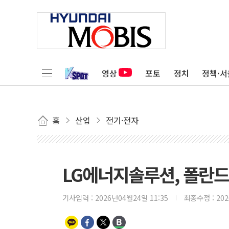
영상
포토
정치
정책·서
홈
산업
전기·전자
LG에너지솔루션, 폴란드 
기사입력 :
2026년04월24일 11:35
최종수정 :
20