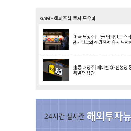
GAM
- 해외주식 투자 도우미
[미국 특징주] 구글 딥마인드 수
편…영국의 AI 경쟁력 유지 노력
[홍콩 대장주] 메이퇀 ③ 신성장
'폭발적 성장'