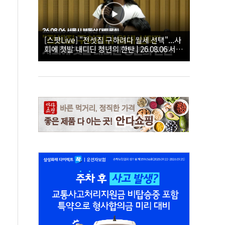
[스팟Live] "전셋집 구하려다 월세 선택"...사
회에 첫발 내디딘 청년의 한탄 | 26.08.06 서울
시 부동산 대토론회