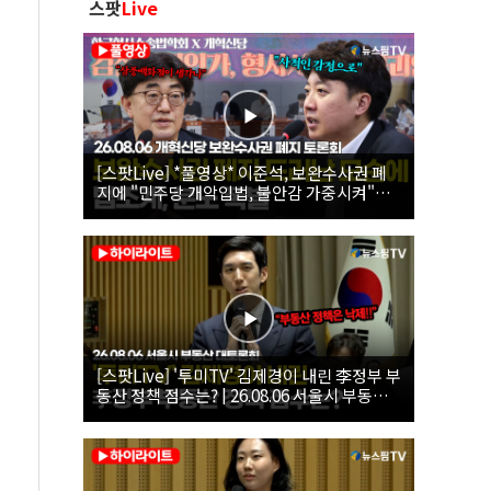
스팟
Live
[스팟Live] *풀영상* 이준석, 보완수사권 폐
지에 "민주당 개악입법, 불안감 가중시켜"｜
26.08.06 개혁신당 보완수사권 폐지 토론회
[스팟Live] '투미TV' 김제경이 내린 李정부 부
동산 정책 점수는? | 26.08.06 서울시 부동산
대토론회