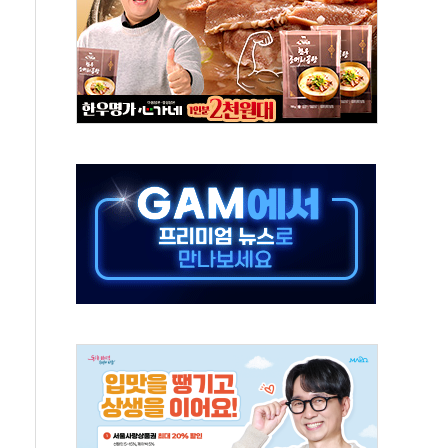
산정책 2차 점검회의…주택 공급 대책 막바지 조율
나·기자회견·주요 정당 - 8월 7일
즈 통항 제한 추진…美 "통행 막을 권한 없어"
 대부분 상승… "2분기 기업 순이익 21% 증가" 전망
드론으로 나토 회원국 공격 검토… 거짓 깃발 작전"
슨 황 재회…로봇·AI 데이터센터·모빌리티 구체화