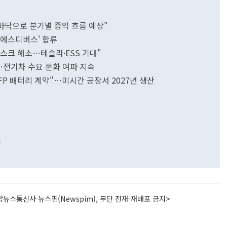
 바닥으로 분기별 증익 흐름 예상"
'에스디버스' 합류
리스크 해소…테슬라·ESS 기대"
…전기차 수요 둔화 여파 지속
FP 배터리 계약"…미시간 공장서 2027년 생산
뉴스통신사 뉴스핌(Newspim), 무단 전재-재배포 금지>