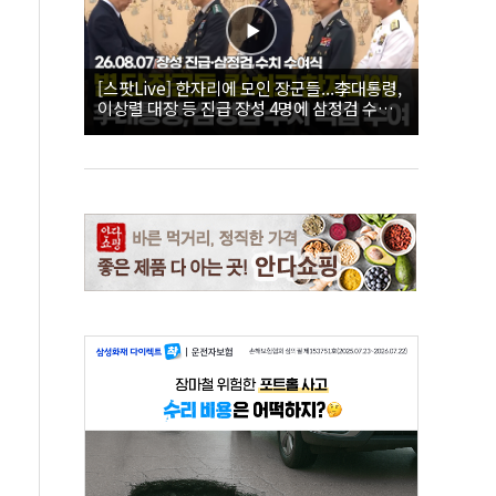
[스팟Live] 한자리에 모인 장군들...李대통령,
이상렬 대장 등 진급 장성 4명에 삼정검 수치
직접 수여｜26.08.07 장성 진급·삼정검 수치
수여식