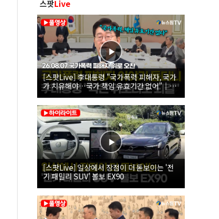
스팟
Live
[스팟Live] 李대통령 "국가폭력 피해자, 국가
가 치유해야…국가 책임 유효기간 없어"｜
26.08.07 국가폭력 피해자 위로 오찬
[스팟Live] 일상에서 장점이 더 돋보이는 '전
기 패밀리 SUV' 볼보 EX90