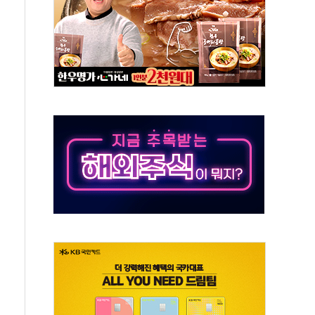
101억 '흑자전환'
비판에 반박..."디지털 환경 변화에 따른 것"
원 규모 라팔 도입 속도...프랑스 인도에 판매 제안서 제출
주담대 신규 취급 중단
글 디자인 협업 제품 전달
볼', 레드닷 디자인 어워드 수상
9주년 여름 기획세트 출시
 청와대 초청 사과…"국가가 책임 다하겠다"
장 살리기보다 투자자 설득이 먼저
셀·OCI '반색'…비중국산 부담은 변수
털자산 커스터디' 사업 맡는다
00 지수 기초자산 원금지급형 ELB 공모