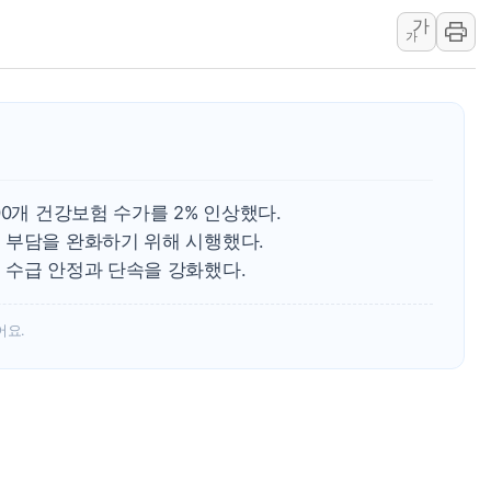
가
롯데케미칼, 2분기 영업익 1
가
외교부, 美 의원들 정통망법 
'세기의 거래', 인도 50조
하나은행, 7일부터 비대면 
공진원, 맨시티 선수단에 한
GS25 '소비뇽레몬블랑하이
00개 건강보험 수가를 2% 인상했다.
신세계百, 포트넘앤메이슨 
 부담을 완화하기 위해 시행했다.
李대통령, 국가폭력 피해자
 수급 안정과 단속을 강화했다.
[기자수첩] ISA 개편, 국
美 태양광 수입장벽에 한화큐
어요.
두나무, 경찰청 '압수 디지
교보증권, 10일까지 코스피2