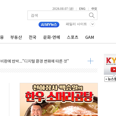
2026.08.07 (금)
ENG
中文
|
|
패밀리 사이트
금융
부동산
전국
문화·연예
스포츠
GAM
 하락…외국인 매도에 6258.77
0명 등 1100명 참석...인사·처우 관심
 기초화학 가격 강세 완화"
으로 확산...헬기 3대 투입 진화 중
GS·현산 참여…'공사비 인상 차단' 조건
만톤 용수 필요…절반은 하수처리수로 공급한다
텍·SBG 실적 우려에 이틀째 하락...토픽스는 상승