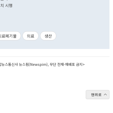
조치 시행
의료폐기물
의료
생산
뉴스통신사 뉴스핌(Newspim), 무단 전재-재배포 금지>
맨위로