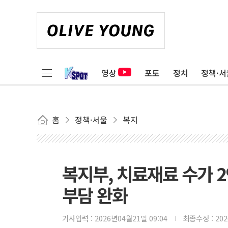
영상
포토
정치
정책·서
홈
정책·서울
복지
복지부, 치료재료 수가 
부담 완화
기사입력 :
2026년04월21일 09:04
최종수정 :
20