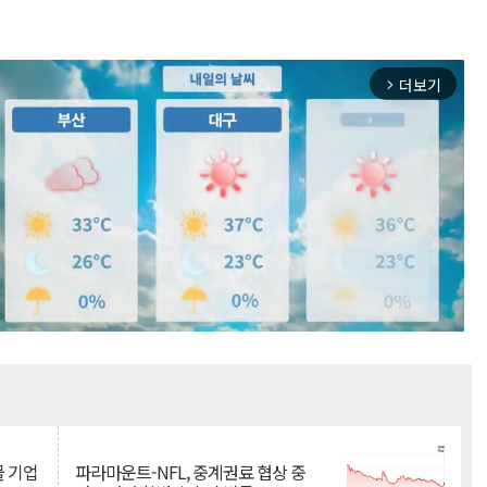
더보기
arrow_forward_ios
Mute
물 기업
파라마운트-NFL, 중계권료 협상 중