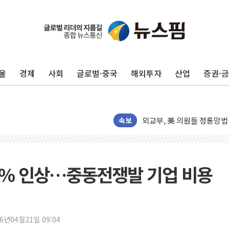
울
경제
사회
글로벌·중국
해외투자
산업
증권·
[마감시황] 코스피, 7주 연속
속보
중수청 임용설명회에 검사 11
[컨콜] 롯데케미칼, "하반기
안동 송천동 양봉장 화재 야산
2% 인상…중동전쟁발 기업 비용
목동8단지 현설에 대우·DL·
호남반도체 산단 하루 65
[일본 증시] 닛케이, 레이저
26년04월21일 09:04
[인사] 외교부