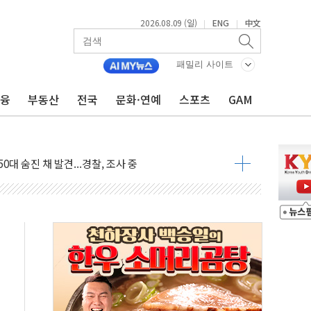
2026.08.09 (일)
ENG
中文
|
|
패밀리 사이트
금융
부동산
전국
문화·연예
스포츠
GAM
고 발생…작업자 1명 숨져
철강 AI융합실증센터' 들어선다
대 숨진 채 발견...경찰, 조사 중
.48%p 차 선두 유지...金 46.01% vs 鄭 44.53%
기 당선...합산득표율 68.63%
해 10대 구속…범행 후 반려견도 죽여
 정청래에 승리…金 48.54% vs 鄭 44.40%
경선 결과...김민석 48.54% 정청래 44.40%
발표...김민석 47.37% 정청래 45.71% 송영길 6.92%
발표...정청래 47.82% 김민석 46.35% 송영길 5.83%
발표...김민석 50.30% 정청래 41.94% 송영길 7.76%