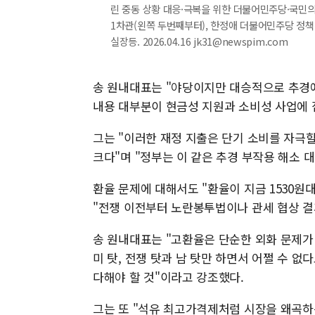
린 중동 상황 대응·극복을 위한 더불어민주당·국민의
1차관(왼쪽 두번째부터), 한정애 더불어민주당 정책위
실장등. 2026.04.16 jk31@newspim.com
송 원내대표는 "야당이지만 대승적으로 추경에
내용 대부분이 현금성 지원과 소비성 사업에 
그는 "이러한 재정 지출은 단기 소비를 자극
크다"며 "정부는 이 같은 추경 부작용 해소 
환율 문제에 대해서도 "환율이 지금 1530원
"전쟁 이전부터 노란봉투법이나 관세 협상 결
송 원내대표는 "고환율은 단순한 외화 문제가
미 탓, 전쟁 탓과 남 탓만 하면서 어쩔 수 없
다해야 할 것"이라고 강조했다.
그는 또 "석유 최고가격제처럼 시장을 왜곡하는