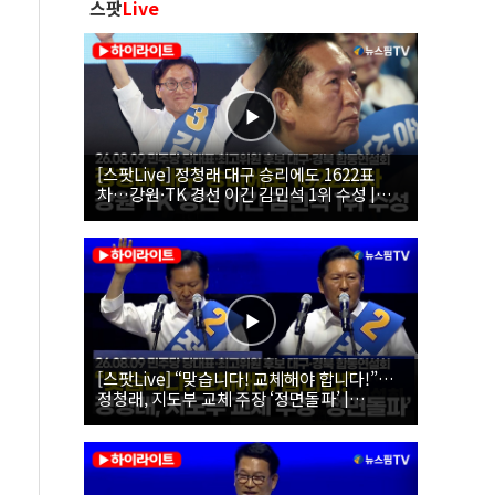
스팟
Live
[스팟Live] 정청래 대구 승리에도 1622표
차…강원·TK 경선 이긴 김민석 1위 수성 |
26.08.09 더불어민주당 당대표·최고위원 후
보 대구·경북 합동연설회
[스팟Live] “맞습니다! 교체해야 합니다!”…
정청래, 지도부 교체 주장 ‘정면돌파’ |
26.08.09 더불어민주당 당대표·최고위원 후
보 대구·경북 합동연설회