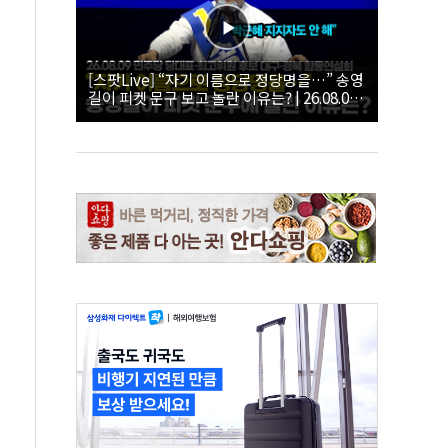
[스팟Live] “자기 이름으로 정당명을…” 송영
길이 피켓 문구 보고 놀란 이유는? | 26.08.09
더불어민주당 당대표·최고위원 후보 대구·경
북 합동연설회