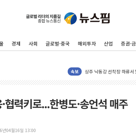
울
경제
사회
글로벌·중국
해외투자
산업
증권·
평택 진위면 공장서 질식사
포항 블루밸리 국가산단에 '
상주 낙동강 선착장 하류서 50
[종합] 김민석, 정청래에 누적 1
속보
민주당 경북도당위원장에 오중
인천서 말다툼 중 어머니 살
김민석, 강원·대구·경북 경선서
응·협력키로...한병도·송언석 매주
[속보] 민주, 강원·대구·경북 
[속보] 민주, 경북 경선 결과 
[속보] 민주, 대구 경선 결과 
26년04월16일 13:00
[속보] 민주, 강원 경선 결과 