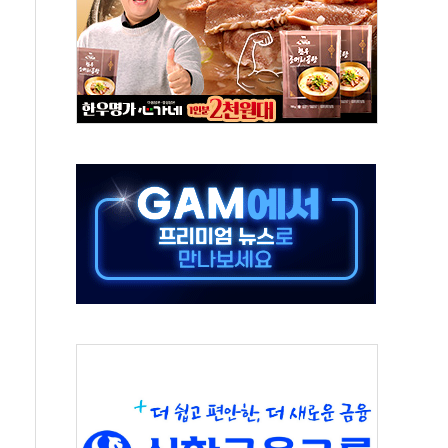
객 400명 맞이…"마음 잇는 시간 되길"
 지급 확정되나…재상고 앞두고 막판 셈법
'행복상자' 전달
극기 거꾸로' 논란…이틀만에 철거
 예술·체육요원 최대 33% 감축
 역대 최대폭 감소한 9.4%↓…유통업계 양극화 심화
 특사'로 콜롬비아 대통령 취임식 참석
시간당 30mm 강한 비...호우 피해 없어
방…野 "청년 우롱 기괴" vs 與 "송구한 해프닝"