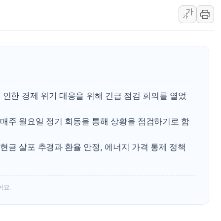
가
정재헌 CEO, SKT 장기고
가
최태원, 노소영에 9440억
하나금융, 명동 소상공인에 
인천시 광복절 현수막 '태
병무청, 보충역 전면 손질…
홈플러스發 대형마트 판매,
 인한 경제 위기 대응을 위해 긴급 점검 회의를 열었
윤준병·이해민 의원, '정부
'호우·산사태 주의보' 울진 
매주 월요일 정기 회동을 통해 상황을 점검하기로 합
여야, 황희 '버스 하우스' 공
현금 살포 추경과 환율 안정, 에너지 가격 통제 정책
어요.