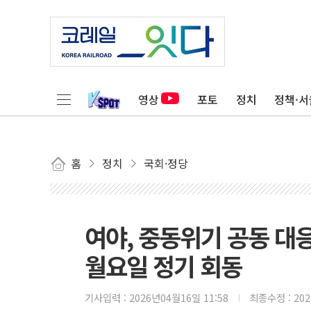
영상
포토
정치
정책·서
홈
정치
국회·정당
여야, 중동위기 공동 대
월요일 정기 회동
기사입력 :
2026년04월16일 11:58
최종수정 :
20