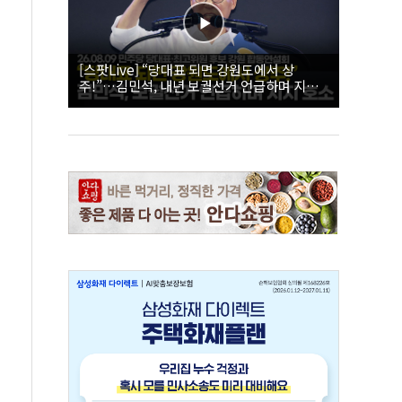
[스팟Live] “당대표 되면 강원도에서 상
주!”…김민석, 내년 보궐선거 언급하며 지지
호소 | 26.08.09 더불어민주당 당대표·최고위
원 후보 강원 합동연설회