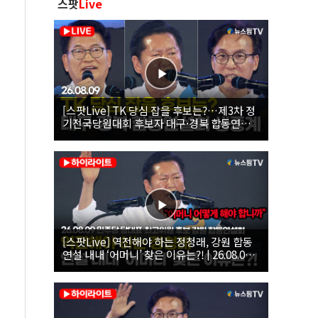
스팟
Live
[스팟Live] TK 당심 잡을 후보는?…제3차 정
기전국당원대회 후보자 대구·경북 합동연설
회 생중계 | 26.08.09
[스팟Live] 역전해야 하는 정청래, 강원 합동
연설 내내 ‘어머니’ 찾은 이유는?! | 26.08.09
더불어민주당 당대표·최고위원 후보 강원 합
동연설회