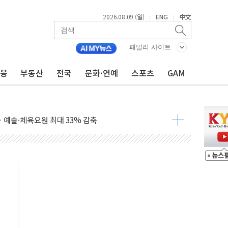
2026.08.09 (일)
ENG
中文
|
|
패밀리 사이트
금융
부동산
전국
문화·연예
스포츠
GAM
'행복상자' 전달
극기 거꾸로' 논란…이틀만에 철거
 예술·체육요원 최대 33% 감축
 역대 최대폭 감소한 9.4%↓…유통업계 양극화 심화
 특사'로 콜롬비아 대통령 취임식 참석
시간당 30mm 강한 비...호우 피해 없어
공방…野 "청년 우롱 기괴" vs 與 "송구한 해프닝"
 2026'서 어린이 과학연극 2편 수상
우스' 잠실점, 직장인 핫플레이스로 부상
정 조율 완료…초고가·비거주 1주택 등 여론 수렴"