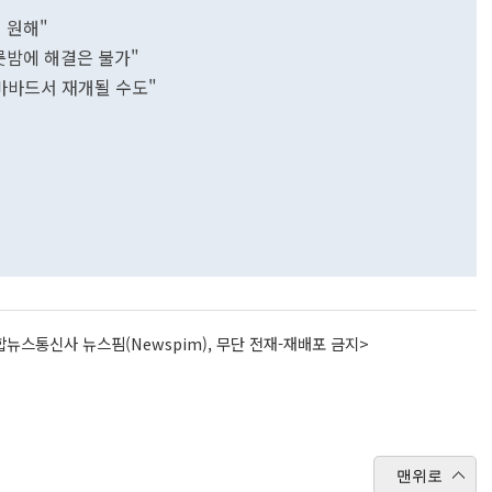
히 원해"
룻밤에 해결은 불가"
라마바드서 재개될 수도"
뉴스통신사 뉴스핌(Newspim), 무단 전재-재배포 금지>
맨위로