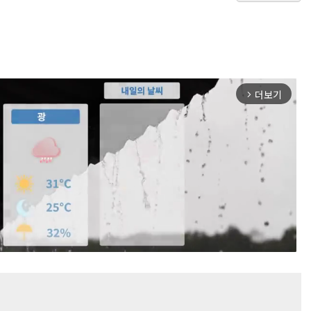
더보기
arrow_forward_ios
Mute