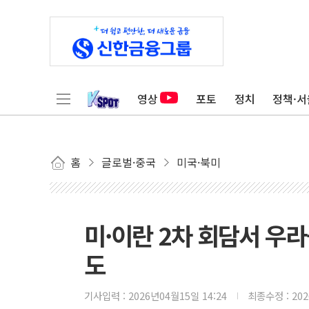
영상
포토
정치
정책·서
홈
글로벌·중국
미국·북미
미·이란 2차 회담서 우라
도
기사입력 :
2026년04월15일 14:24
최종수정 :
20