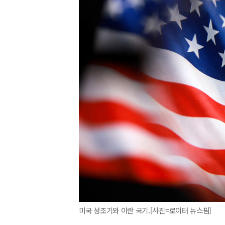
미국 성조기와 이란 국기.[사진=로이터 뉴스핌]