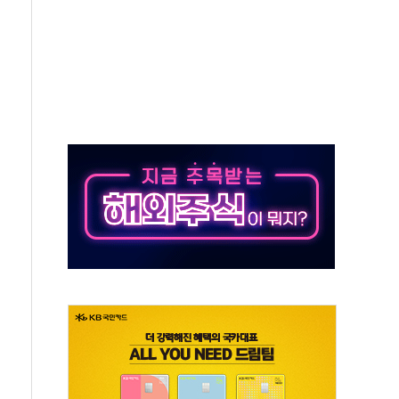
쇄 추돌…7세 남아 등 4명 부상
다"…LG유플러스, AI 홈네트워크 구현 첫발
영하 30도 극저온 난방기술 개발한다
총리비서실
 모집…지역 크리에이터 확대
 이상무"…김회천 사장, 원전 현장점검
독 강화' 2개 법 대표 발의
 페널티 만든 건 이 정권…신생아 특례 대출까지 줄여"
의에 "수용할 수 없다" 반박
 결혼까지 정쟁 소재 삼아…청년 삶 가로막는 걸림돌"