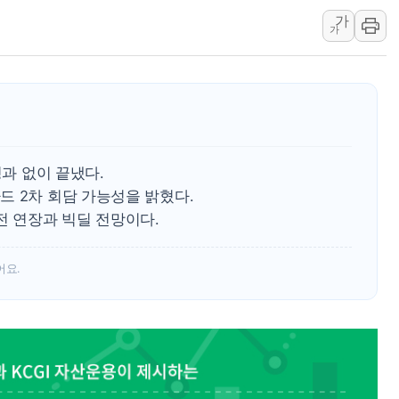
경인고속도로서 차량 4대 연
가
"AI가 먼저 알아채고 고친
가
삼성전자, 美국립연구소와 
[인사] 국무조정실·국무
롯데백화점, 앰배서더 2기
한수원 "폭염 속 전력수급
박형수 의원 '선관위 견제·감
성과 없이 끝냈다.
장동혁, 李 대통령에 "결혼
드 2차 회담 가능성을 밝혔다.
정부, 독도 조사활동 日 항
전 연장과 빅딜 전망이다.
김성회, 국민의힘에 "청년
어요.