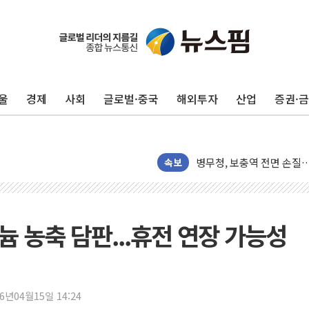
울
경제
사회
글로벌·중국
해외투자
산업
증권·
하나금융, 명동 소상공인에 
인천시 광복절 현수막 '태
병무청, 보충역 전면 손질…
속보
홈플러스發 대형마트 판매,
윤준병·이해민 의원, '정부
'호우·산사태 주의보' 울진 
늄 농축 담판...휴전 연장 가능성
여야, 황희 '버스 하우스' 
풀무원재단, '국제과학연극제
현대그린푸드 '텍사스로드하
與 "세제개편안 8월 말 당
26년04월15일 14:24