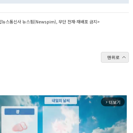
뉴스통신사 뉴스핌(Newspim), 무단 전재-재배포 금지>
맨위로
더보기
arrow_forward_ios