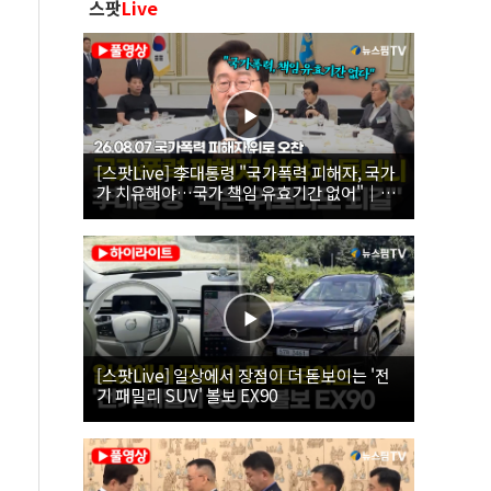
스팟
Live
[스팟Live] 李대통령 "국가폭력 피해자, 국가
가 치유해야…국가 책임 유효기간 없어"｜
26.08.07 국가폭력 피해자 위로 오찬
[스팟Live] 일상에서 장점이 더 돋보이는 '전
기 패밀리 SUV' 볼보 EX90