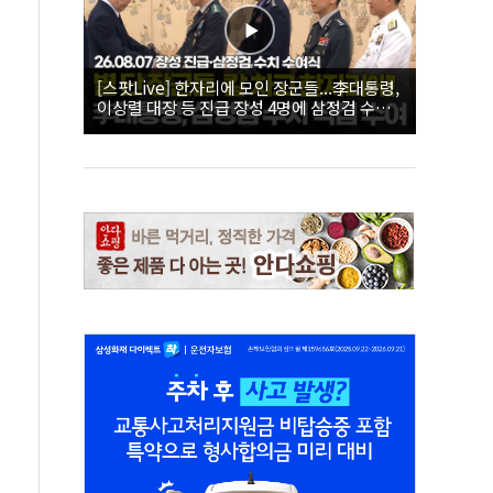
[스팟Live] 한자리에 모인 장군들...李대통령,
이상렬 대장 등 진급 장성 4명에 삼정검 수치
직접 수여｜26.08.07 장성 진급·삼정검 수치
수여식