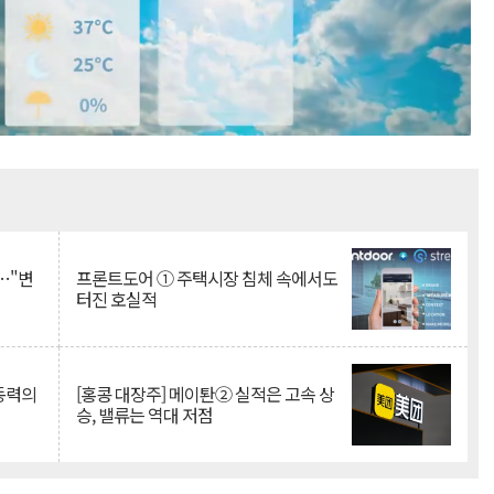
Mute
…"변
프론트도어 ① 주택시장 침체 속에서도
터진 호실적
 동력의
[홍콩 대장주] 메이퇀② 실적은 고속 상
승, 밸류는 역대 저점