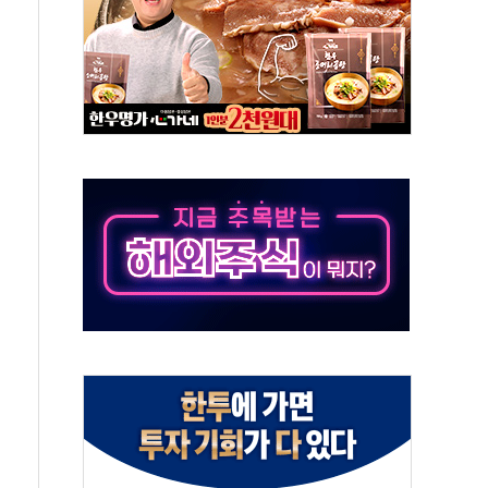
 진단 분야 독점 라이선스 계약"
11' 캐나다 IND 신청
 군 장병 금융교육·전역 지원 협약
보험' 6개월 배타적사용권 획득
 상폐 위기…관리종목 우려 지정예고 총 63개
경쟁률… 실수요자 관심
 26일 출시, 유저의 캐릭터가 AI로 플레이한다
혜택 얻는 피드코인 이벤트 진행
5년 내 9만가구 순증...이주 대란도 제한적