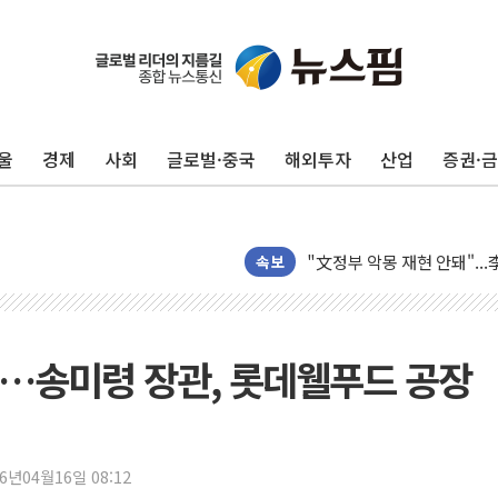
울
경제
사회
글로벌·중국
해외투자
산업
증권·
태국 학교서 중학생 총기 난사
40.2도 찍은 서울 등 폭염
"文정부 악몽 재현 안돼"..
속보
신세계사이먼 '대구 프리미엄 
李대통령, 호우 피해 경북 
'변기 수리' 집주인에게 흉기
…송미령 장관, 롯데웰푸드 공장
워트, 상반기 영업이익 30
프롬바이오, 10일 거래 재
NH농협생명, 농작업 중 온
26년04월16일 08:12
아바코, 2분기 매출 120억원