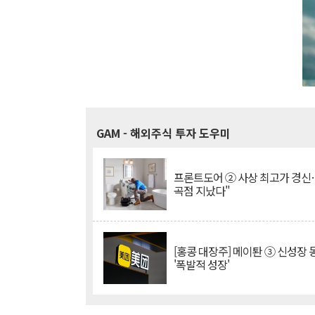
GAM
- 해외주식 투자 도우미
프론트도어 ② 사상 최고가 경신
곡점 지났다"
[홍콩 대장주] 메이퇀 ③ 신성장
'폭발적 성장'