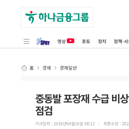
영상
포토
정치
정책·서
홈
경제
경제일반
중동발 포장재 수급 비상
점검
기사입력 :
2026년04월16일 08:12
최종수정 :
20