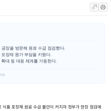
가
랩지노믹스 "디엑솜과 美 암
가
보로노이, 폐암 치료제 'VRN
푸본현대생명, 육군 3군단과
교보생명, '교보K-맞춤건강
벼랑 끝 선 '동전주' 무더기
1순위보다 낮은 특별공급 
 공장을 방문해 원료 수급 점검했다.
컴투스 '제우스: 오만의 신'
 포장재 원가 부담을 키웠다.
네이버 클립, 시청 만으로 
 확대 등 대응 체계를 가동한다.
서울 재건축·재개발 정상화시 
[인사] 공정거래위원회
어요.
로 식품 포장재 원료 수급 불안이 커지자 정부가 현장 점검에