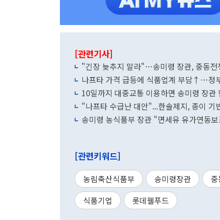
[관련기사]
"긴장 늦추지 말라"…송미령 장관, 중동전
나프타 가격 급등에 식품업계 부담↑…정부
10일까지 대중교통 이용하면 송미령 장관 
"나프타 수급난 대안"...한솔제지, 종이 기
송미령 농식품부 장관 "면세유 유가연동보조
[관련키워드]
농림축산식품부
송미령장관
중
식품기업
롯데웰푸드