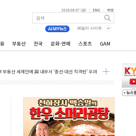
2026.08.07 (금)
ENG
中文
|
|
패밀리 사이트
금융
부동산
전국
문화·연예
스포츠
GAM
...최소 7명 사망
중대경보 해제…누적 온열질환자 2872명
.李 부동산 세제안에 與 내부서 '총선·대선 직격탄' 우려
아울렛' 건립 '본궤도'
안동·의성 특별재난지역 선포
 휘두른 30대 세입자…경찰, 현행범 체포
억원
개…"재무구조 개편"
열질환 보장…폭염기 신속 보상 강화