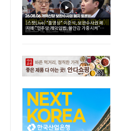
[스팟Live] *풀영상* 이준석, 보완수사권 폐
지에 "민주당 개악입법, 불안감 가중시켜"｜
26.08.06 개혁신당 보완수사권 폐지 토론회