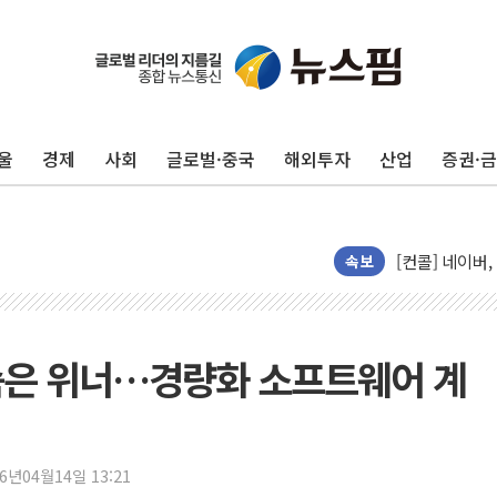
울
경제
사회
글로벌·중국
해외투자
산업
증권·
AIA그룹, 12
[특징주] 포스
[컨콜] 네이버,
속보
[컨콜] 네이버
HDC랩스, 'BU
와이즈버즈, 상
배준영 의원 "
의 숨은 위너…경량화 소프트웨어 계
[컨콜] 네이버,
[컨콜] 네이버
美공화, 韓 '
26년04월14일 13:21
롯데쇼핑, 백화