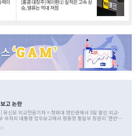
 동력의
[홍콩 대장주] 메이퇀② 실적은 고속 상
승, 밸류는 역대 저점
보고 논란
] 유신모 외교전문기자 = 청와대 영빈관에서 5일 열린 외교·
부 부처의 대통령 업무보고에서 정동영 통일부 장관의 '한반도
 구상'과 업무보고 발언이 논란을 빚고 있다. 이날 정 장관의
10
정부 내 조율을 거치지 않은 사안을 정책으로 추진하겠다고 공
는가 하면 사실 관계에 맞지 않은 설명도 있었다. 이재명 대통