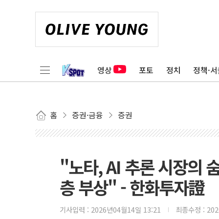
영상
포토
정치
정책·서
홈
증권·금융
증권
"노타, AI 추론 시장
층 부상" - 한화투자證
기사입력 :
2026년04월14일 13:21
최종수정 :
20