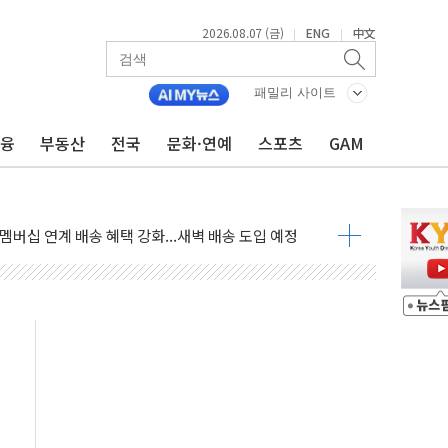
2026.08.07 (금)
ENG
中文
|
|
패밀리 사이트
금융
부동산
전국
문화·연예
스포츠
GAM
년 연속 MDRT 회원 수 세계 1위…국내 회원 34% 증가
코퓨처엠, LFP 장기공급 합의에 7%대 급등
 멤버십 연계 배송 혜택 강화...새벽 배송 도입 예정
 AI탭, 올해 안으로 부동산과 건강까지 영역 확장 예정
ILD CON SUMMIT 2026' 참가
반기 매출 245억원…순이익 흑자 전환
거주 사용 형태에 따른 중과세는 과세 원칙 어긋나"
 AI탭 월간 활성 이용자수 1000만 돌파
, "엔비디아와 공고한 파트너십 이어갈 예정"
개정 정통망법'에 항의 서한…"표현의 자유 위협"
점이 이끈 반등...2분기 영업이익 121% 급증