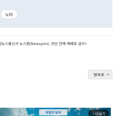
노타
뉴스통신사 뉴스핌(Newspim), 무단 전재-재배포 금지>
맨위로
더보기
arrow_forward_ios