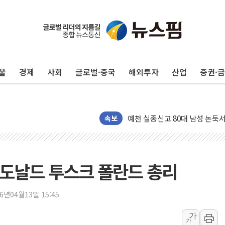
울
경제
사회
글로벌·중국
해외투자
산업
증권·
지방공기업 경영평가, 서울농수산식
예천 실종신고 80대 남성 논둑서
"35초마다 중국과 통신"...美
속보
한병도 "막말 정치를 좌시하지 
원내대책회의 참석하는 한병도
AIA그룹, 12년 연속 MDRT 
 도날드 투스크 폴란드 총리
[컨콜] 네이버, 멤버십 연계 배송
[컨콜] 네이버 AI탭, 올해 안
26년04월13일 15:45
[특징주] 포스코퓨처엠, LFP 
가
가
HDC랩스, 'BUILD CON SUMM