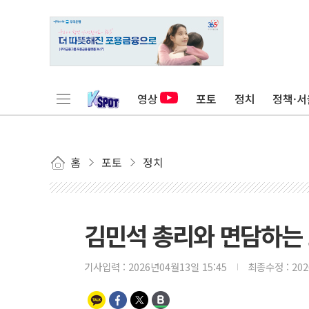
영상
포토
정치
정책·서
홈
포토
정치
김민석 총리와 면담하는
기사입력 :
2026년04월13일 15:45
최종수정 :
20