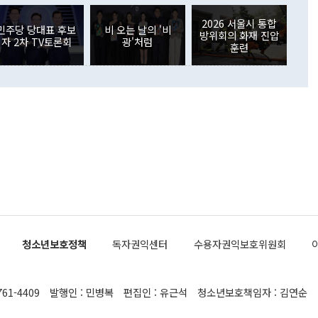
 4자회담 추진 등은 통일부 장관이 결정할 사안이 아니어서 월
국인의 국내 채권투자는 세계국채지수(WGBI) 자금 유입에도
이 나오고 있다. 이 대통령은 정 장관의 업무보고를 듣고 난
도래 영향으로 증가 폭이 줄어든 52억9000만달러를 기록했
2026 서울시 통합
무보고에 발표했다고 승인난 건 아니다"라고 재차 확인했다. 정
민주당 당대표 후보
비 오는 날의 '비
 해외 증권투자는 주식을 중심으로 35억6000만달러 증가했
방위회의 화재 진압
자 2차 TV토론회
광'처럼
통은 "정 장관의 발언 내용은 대부분 국가안전보장회의(NSC)
newspim.com
훈련
된 사안이 아닌 정 장관의 개인적 생각에 가깝다"며 "안보 관
이 정부의 공식 정책이 아닌 사안을 추진하겠다고 업무보고를
 면전에서 '국군통수권자가 나서야 한다'고 주장한 것은 심각
 5일 청와대 영빈관에서 열린 통일
 외교 안보 부처 업무보고에서 발언하고 있다. [사진=청와대]
장이 현 시점에서 이미 참고가 될 수 없는 과거의 경험 또는 사
식에 기반하고 있다는 것이다. 정 장관이 주장하는 구상은 급
 있는 북한의 전략과 한반도 및 국제 정세를 전혀 반영하지
 비판이 제기되고 있다. 정 장관이 "흘러간 선(先)비핵화만
현실을 바꾸지 못한다"고 언급한 것은 지금까지의 대북 접근
 있다. 북핵 위기 발발 이후 지금까지 모든 핵 협상에서 한국
북한에 선비핵화를 공식적으로 요구한 적이 없기 때문이다. 지
 협상은 북한의 비핵화 조치에 한·미가 상응하는 대가를 제
로 이뤄졌다. 1994년 북·미 제네바 기본합의는 핵시설 동결
청소년보호정책
독자권익센터
수용자권익보호위원회
의 교환이었다. 2005년 9.19 공동성명도 북한의 비핵화 조치
에 상응조치를 제공하는 '행동 대 행동' 원칙이 적용됐다. 대북
던 한 전직 관료는 "모든 북핵 협상은 북한의 비핵화 조치와
761-4409
발행인 : 민병복
편집인 : 유근석
청소년보호책임자 : 김연순
공하는 상응조치를 어떻게 정교하게 배열하느냐가 관건이었
 장관의 발언은 지금까지 한·미가 북한에 먼저 핵을 포기해야