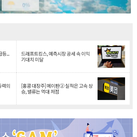
Mute
등...
드래프트킹스, 예측시장 공세 속 이익
기대치 미달
 동력의
[홍콩 대장주] 메이퇀② 실적은 고속 상
승, 밸류는 역대 저점