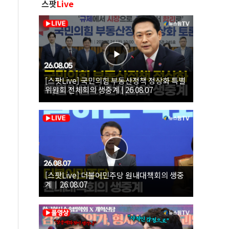
스팟
Live
[스팟Live] 국민의힘 부동산정책 정상화 특별
위원회 전체회의 생중계 | 26.08.07
[스팟Live] 더불어민주당 원내대책회의 생중
계｜26.08.07