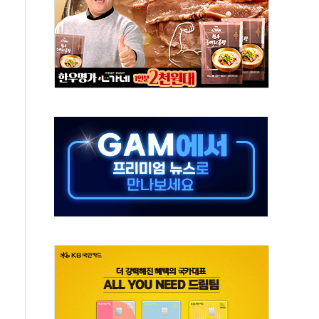
억원…순이익 흑자 전환
 따른 중과세는 과세 원칙 어긋나"
이용자수 1000만 돌파
고한 파트너십 이어갈 예정"
항의 서한…"표현의 자유 위협"
.2분기 영업이익 121% 급증
울·경기·충북 선관위 등 추가 압수수색
, 30일 2주년 기념 행사
..RSU 세제지원 긍정 검토되길"
영대상 환경부분 최우수상 수상