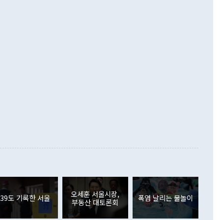
해 상반기 누적 경상수지 흑자는 1910억1000만달러를 기록
·핵 없는 한반도 등 3대 기본 방향을 제시했다. 정 장관은 "대
지 흑자를 견인한 것은 상품수지다. 6월 상품수지는 478억
언어는 멈춰야 한다"면서 주적 용어 대체를 주장했다. 지난 25
 흑자를 기록하며 전월에 이어 역대 최대를 다시 썼다. 국제수
D(완전하고 검증가능하며 되돌릴 수 없는 비핵화) 구도는 이미
수출은 1123억7000만달러로 전년 동월 대비 84.5% 증가하
했다. 또 "현 시점에서 흘러간 선(先)비핵화만 되뇌는 것은
 처음으로 1000억달러를 넘어섰다. 상품수입은 644억8000만
 데 힘이 되지 않는다"고 주장했다. 정 장관은 또 "정전 체제
6% 늘었다. 통관 기준으로는 반도체 수출이 전년 동월 대비
로 바꾸는 논의에 착수하겠다"면서 "북·미 정상회담 견인과
증했고 컴퓨터·주변기기(SSD)는 282.7% 증가했다. IT 품목
화의 동력을 확보하기 위해 최선을 다할 것"이라고 말했다. 하
.4% 늘었으며 비IT 품목도 ▲석유제품(47.5%) ▲화공품
령은 정 장관의 구상에 대부분 제동을 걸었다. 이 대통령은 "평
▲철강제품(17.9%) ▲승용차(6.1%) 등을 중심으로 18.6% 증가
 정치적으로 악용되는 측면이 있다"며 "많이 조심하셔야 한
준 수입은 ▲원자재(30.5%) ▲자본재(35.3%) ▲소비재
다. 북한을 다른 이름으로 불러야 한다는 주장에는 "표현에 꼬
가 모두 늘었다. 서비스수지는 12억9000만달러 적자를 기록해 전
정쟁으로 휘몰아 들어가면 원래 하고자 했던 데에서 오히려 나
000만달러)보다 적자 폭이 확대됐다. 여행수지는 외국인 입국자
래될 수 있다"고 경고했다. 이 대통령은 남북 신뢰 구축을 위해
증료 인상 등에 따른 출국자 감소로 4억4000만달러 흑자를
합의를 선제적으로 복원해야 한다는 정 장관의 주장에 대해서도
지식재산권사용료수지는 전월 흑자에서 4억4000만달러 적자
대로 하는 게 과연 한반도의 평화와 안정에 플러스냐, 결론적
 본원소득수지는 배당소득을 중심으로 32억7000만달러 흑자
이 들 때도 있다"며 부정적으로 반응했다. 조현 외교부 장
월(21억7000만달러)보다 흑자 폭이 확대됐다. 배당소득수지
 사후 브리핑에서 정 장관이 언급한 '4자 회담'에 대해 "이상
이 늘어난 데다 전월 분기배당에 따른 기저효과로 배당지급이
 어떤 희망이라 하더라도 그건 아직 조율되지 않은 방법"이
6000만달러 흑자를 나타냈다. 금융계정 순자산은 6월 중 467
들께서 디스카운트해 주시면 좋겠다"고 선을 그었다. 정 장관
러 증가해 월간 기준 역대 최대 증가 폭을 기록했다. 종전 최대
아 블라디보스토크에서 열리는 '동방경제포럼(EEF)'을 언급하
월(369억9000만달러)을 넘어선 것이다. 직접투자에서는 내국
원에서 (참석을) 검토하고 있다"고 발언한 데 대해서도 조 장관
가 80억1000만달러, 외국인의 국내투자가 46억3000만달러
외교부의 몫"이라며 "아직 거기까지 진도가 나가지 않았다"고
오세훈 서울시장,
. 증권투자에서는 외국인의 국내 주식 매도세가 이어졌다. 외
39도 기록한 서울
폭염 날리는 물놀이
부동산 대토론회
장관이 이날 소개한 대북 구상과 설명은 정부 내 조율을 거치지
주식 투자는 차익실현 매도 등의 영향으로 316억1000만달러
서 문제가 있다. 특히 주적 표현 대체와 국호 사용, 9·19 군
(-310억5000만달러)에 이어 역대 최대 순매도 기록을 다시