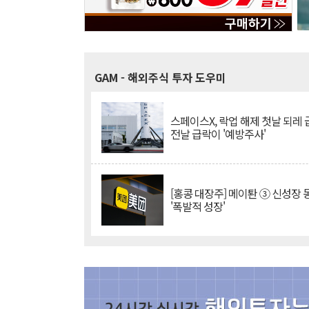
GAM
- 해외주식 투자 도우미
스페이스X, 락업 해제 첫날 되레 급
전날 급락이 '예방주사'
[홍콩 대장주] 메이퇀 ③ 신성장
'폭발적 성장'