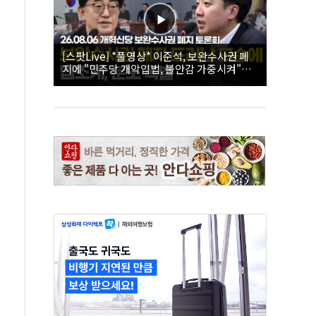
[스팟Live] *풀영상* 이준석, 보완수사권 폐
지에 "민주당 개악입법, 불안감 가중시켜"｜
26.08.06 개혁신당 보완수사권 폐지 토론회