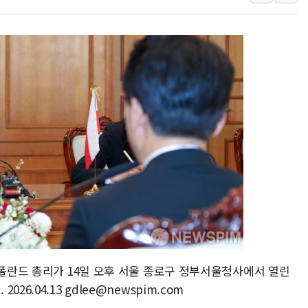
와이즈버즈, 상반기 매출 245
배준영 의원 "거주 사용 형태에
[컨콜] 네이버, AI탭 월간 활성 
[컨콜] 네이버, "엔비디아와 공
美공화, 韓 '개정 정통망법'에 
롯데쇼핑, 백화점이 이끈 반등..
합수본, '투표율 조작 의혹' 서
교원그룹 펫 프렌들리 호텔 '키녹'
벤처업계 "정부 세제개편안 환영.
최영근 한국전광 대표, ESG경
 폴란드 총리가 14일 오후 서울 종로구 정부서울청사에서 열린
6.04.13 gdlee@newspim.com