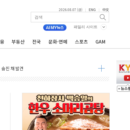
2026.08.07 (금)
ENG
中文
|
|
패밀리 사이트
금융
부동산
전국
문화·연예
스포츠
GAM
품공사 등 20곳 '최우수'...인천환경공단 등 '부진'
 숨진 채 발견
보안기업, 중국제 공유기서 '백도어' 발견
않겠다"
회원 수 세계 1위…국내 회원 34% 증가
 혜택 강화...새벽 배송 도입 예정
으로 부동산과 건강까지 영역 확장 예정
장기공급 합의에 7%대 급등
IT 2026' 참가