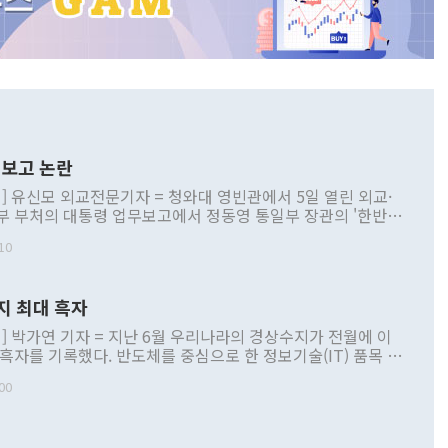
보고 논란
] 유신모 외교전문기자 = 청와대 영빈관에서 5일 열린 외교·
부 부처의 대통령 업무보고에서 정동영 통일부 장관의 '한반도
 구상'과 업무보고 발언이 논란을 빚고 있다. 이날 정 장관의
10
정부 내 조율을 거치지 않은 사안을 정책으로 추진하겠다고 공
는가 하면 사실 관계에 맞지 않은 설명도 있었다. 이재명 대통
로 신중을 기해 달라고 경고했고, 조현 외교부 장관은 '이상
지 최대 흑자
 근거한 비현실적 구상'이라는 비판을 내놨다. 그동안 정 장
책 관련 발언이 물의를 빚은 적은 여러 번 있지만 대통령과 유
] 박가연 기자 = 지난 6월 우리나라의 경상수지가 전월에 이
이 공개적으로 부정적 입장을 표명한 것은 이례적이다. 정 장
 흑자를 기록했다. 반도체를 중심으로 한 정보기술(IT) 품목 수
대북 접근법과 월권을 제어해야 한다는 목소리도 높아지고 있
간 상품수출이 처음으로 1000억달러를 넘어선 영향이다. [자
00
 따르
기자간담회를 하고 있다. [사진=통일부] 2026.07.23 ◆통일
 경상수지는 497억3000만달러 흑자로 집계됐다. 전월(386억
 넘어선 주장 정 장관은 이날 업무보고에서 '한반도 평화공존
)에 이어 두 달 연속 월간 기준 역대 최대 기록을 갈아치웠다.
 설명하면서 이재명 정부 2년차 핵심 과제로 상호 존중·평화