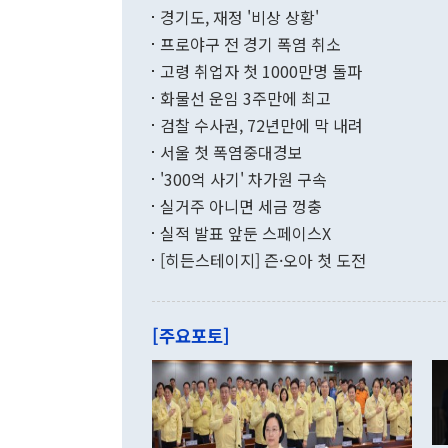
이에 따라 올
적 갈등 해결
경기도, 재정 '비상 상황'
했다. 경상수
결과 혐오의 
9000만달러
프로야구 전 경기 폭염 취소
년간의 CVI
지 기준 상품
고령 취업자 첫 1000만명 돌파
무너졌다고도 
며 월간 기준
현실을 바꾸는
달러로 38.
화물선 운임 3주만에 최고
를 평화 체제
196.9% 급
검찰 수사권, 72년만에 막 내려
함께 4자 대
수출은 160
지만 이 대통
서울 첫 폭염중대경보
(18.6%) 
화공존 정책이
했다. 통관 기
'300억 사기' 차가원 구속
다"고 지적했
(16.4%)
투리가 잡혀 
실거주 아니면 세금 껑충
월(-10억9
쁜 상황이 초
증가와 유류할
실적 발표 앞둔 스페이스X
9·19 군사
기록했지만 
[히든스테이지] 즌·오아 첫 도전
"우리의 선의
로 전환됐다.
으로 약간의 의문
를 기록해 전
관은 업무보고
는 배당수입
주의에 근거한
줄면서 25억
[주요포토]
라며 "여러분
억1000만달
이 9월 러시
였던 올해 3
며 "정부 차
인의 해외투자
은 "그것은 
각각 증가했다
잘랐다. 정 
국인의 국내 
않았다는 점에
감소하며 전월