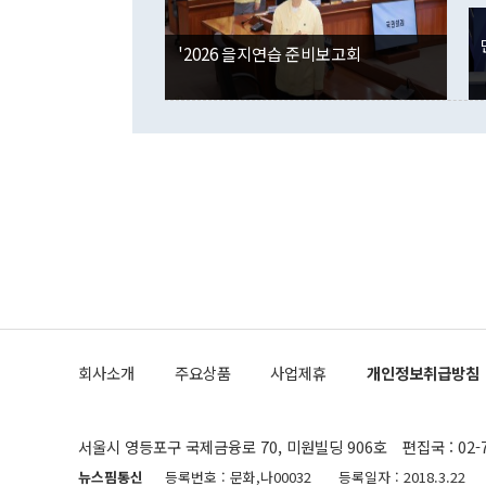
사합의 복원,
경신했다. 외
권이라는 지적
분기 말 만기
뒤 "여기 업
다. 내국인의
'2026 을지연습 준비보고회
부의 한 소식
다. eoyn2@
를 거쳐 결정
련 부처 장관
하고 대통령의
한 문제"라고 지적했다. 이재명 대통령이
외교 국방 등
2026.08.05 ◆시대착오적 접근, 대북 인식 오류 더욱 문제인 것은 정 장관
의 이같은 주
실과 다른 인
격히 변화하고
못하고 있다는
되뇌는 것은 
법을 호도하고
이나 미국은 
금까지의 북핵
회사소개
주요상품
사업제휴
개인정보취급방침
공하는 방식으
과 중유 제공
의 모든 단계
협상에 관여했
서울시 영등포구 국제금융로 70, 미원빌딩 906호
편집국 : 02-
한·미가 제
다"면서 "정
뉴스핌통신
등록번호 : 문화,나00032
등록일자 : 2018.3.22