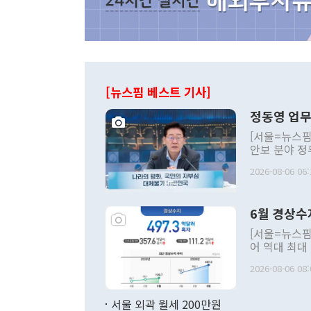
[뉴스핌 베스트 기사]
정동영 업무
[서울=뉴스핌
안보 분야 정
평화공존 발전
2026-08-06 06:
발언 중에는 
언한 것이 있
령은 공개적으
6월 경상수
주의적 희망에
관의 대북 정
[서울=뉴스핌
관 부처 장관
어 역대 최대
관의 무리한 
출 호조로 월
다. [정동영 통일부 장관이 지난달 23일 오후 서울 종로구 정부서울청사에
2026-08-06 08:
료=한국은행] 한국은행이 6일 발표한 '2026년 6월 국제수지(잠정)'에
서 취임 1주년 
면 지난 6월
부 장관 권한
1000만달러
서울 외곽 월세 200만원
발전 구상'을