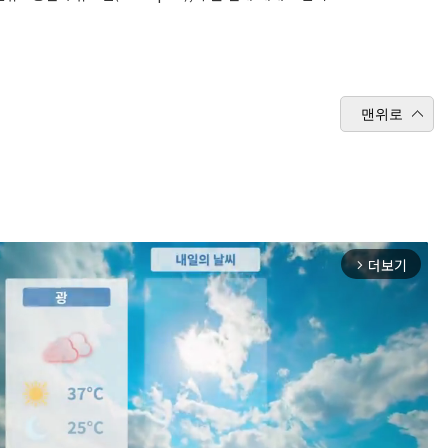
맨위로
더보기
arrow_forward_ios