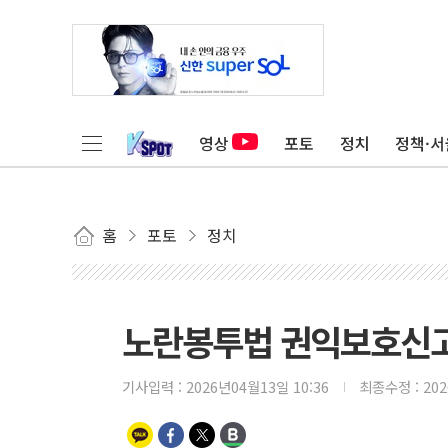
영상
포토
정치
정책·서
홈
포토
정치
노란봉투법 권익보호신고
기사입력 :
2026년04월13일 10:36
최종수정 :
20