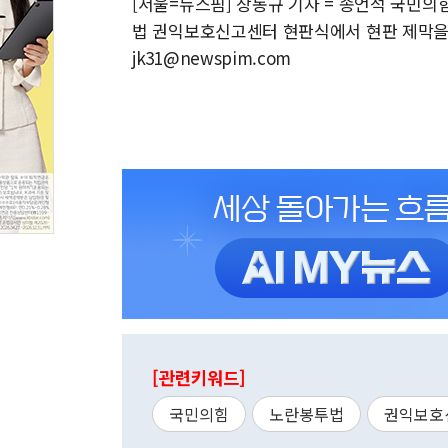
[서울=뉴스핌] 장동규 기자 = 송언석 국민의
법 권익보호신고센터 현판식에서 현판 제막을 마친
jk31@newspim.com
[관련키워드]
국민의힘
노란봉투법
권익보호