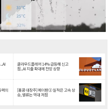
Mute
.AI
클라우드플레어 14% 급등해 신고
점...AI 지출 확대에 전망 상향
 동력의
[홍콩 대장주] 메이퇀② 실적은 고속 상
승, 밸류는 역대 저점