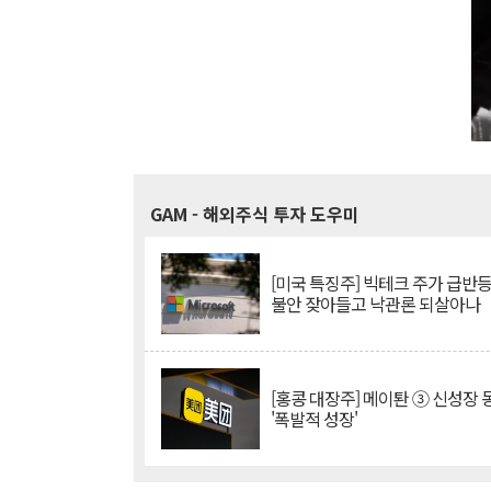
GAM
- 해외주식 투자 도우미
[미국 특징주] 빅테크 주가 급반등..
불안 잦아들고 낙관론 되살아나
[홍콩 대장주] 메이퇀 ③ 신성장
'폭발적 성장'