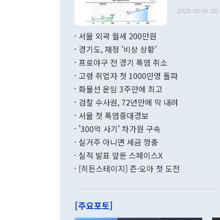
관의 무리한 
출 호조로 월
다. [정동영 통일부 장관이 지난달 23일 오후 서울 종로구 정부서울청사에
2026-08-06 08:
료=한국은행] 한국은행이 6일 발표한 '2026년 6월 국제수지(잠정)'에
서 취임 1주년 
면 지난 6월
부 장관 권한
1000만달러
서울 외곽 월세 200만원
발전 구상'을
이에 따라 올
적 갈등 해결
경기도, 재정 '비상 상황'
했다. 경상수
결과 혐오의 
9000만달러
프로야구 전 경기 폭염 취소
년간의 CVI
지 기준 상품
고령 취업자 첫 1000만명 돌파
무너졌다고도 
며 월간 기준
현실을 바꾸는
달러로 38.
화물선 운임 3주만에 최고
를 평화 체제
196.9% 급
검찰 수사권, 72년만에 막 내려
함께 4자 대
수출은 160
지만 이 대통
서울 첫 폭염중대경보
(18.6%) 
화공존 정책이
했다. 통관 기
'300억 사기' 차가원 구속
다"고 지적했
(16.4%)
투리가 잡혀 
실거주 아니면 세금 껑충
월(-10억9
쁜 상황이 초
증가와 유류할
실적 발표 앞둔 스페이스X
9·19 군사
기록했지만 
[히든스테이지] 즌·오아 첫 도전
"우리의 선의
로 전환됐다.
으로 약간의 의문
를 기록해 전
관은 업무보고
는 배당수입
주의에 근거한
줄면서 25억
[주요포토]
라며 "여러분
억1000만달
이 9월 러시
였던 올해 3