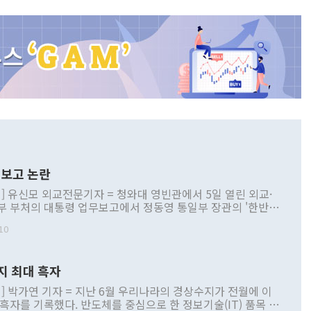
보고 논란
] 유신모 외교전문기자 = 청와대 영빈관에서 5일 열린 외교·
부 부처의 대통령 업무보고에서 정동영 통일부 장관의 '한반도
 구상'과 업무보고 발언이 논란을 빚고 있다. 이날 정 장관의
10
정부 내 조율을 거치지 않은 사안을 정책으로 추진하겠다고 공
는가 하면 사실 관계에 맞지 않은 설명도 있었다. 이재명 대통
로 신중을 기해 달라고 경고했고, 조현 외교부 장관은 '이상
지 최대 흑자
 근거한 비현실적 구상'이라는 비판을 내놨다. 그동안 정 장
책 관련 발언이 물의를 빚은 적은 여러 번 있지만 대통령과 유
] 박가연 기자 = 지난 6월 우리나라의 경상수지가 전월에 이
이 공개적으로 부정적 입장을 표명한 것은 이례적이다. 정 장
 흑자를 기록했다. 반도체를 중심으로 한 정보기술(IT) 품목 수