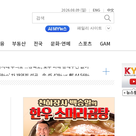
2026.08.09 (일)
ENG
中文
|
|
패밀리 사이트
금융
부동산
전국
문화·연예
스포츠
GAM
투입…고수온 양식장 복구·지원 '총력'
산사태 주의보'...경북도, 호우 피해·통제구간 없어
%p' 차 재역전 성공...金 45.42% vs 鄭 44.56%
·정청래·김민석 당대표 후보
 정청래에 승리...47.75% vs 42.08%
과 발표...김민석 47.75% 정청래 42.08%
표...김민석 45.09% 정청래 43.27% 송영길 11.63%
표...김민석 52.64% 정청래 39.89% 송영길 7.47%
0~8.14)