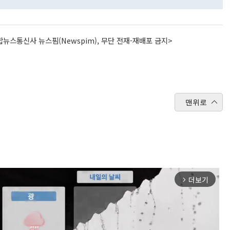
뉴스통신사 뉴스핌(Newspim), 무단 전재-재배포 금지>
맨위로
더보기
arrow_forward_ios