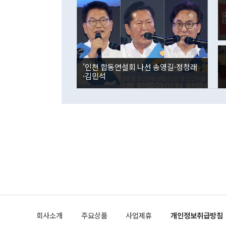
며 "정부 차
인의 해외투자
은 "그것은 
각각 증가했다
잘랐다. 정 
국인의 국내 
않았다는 점에
감소하며 전월
사합의 복원,
경신했다. 외
권이라는 지적
분기 말 만기
뒤 "여기 업
다. 내국인의
'인천 합동연설회 나선 송영길·정청래
부의 한 소식
다. eoyn2@
·김민석
를 거쳐 결정
련 부처 장관
하고 대통령의
한 문제"라고 지적했다. 이재명 대통령이
외교 국방 등
2026.08.05 ◆시대착오적 접근, 대북 인식 오류 더욱 문제인 것은 정 장관
의 이같은 주
실과 다른 인
격히 변화하고
못하고 있다는
되뇌는 것은 
법을 호도하고
이나 미국은 
금까지의 북핵
회사소개
주요상품
사업제휴
개인정보취급방침
공하는 방식으
과 중유 제공