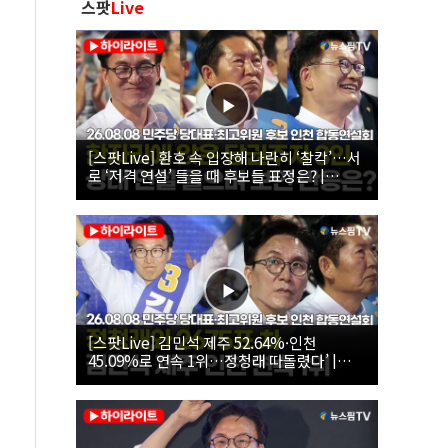
스팟
Live
[스팟Live] 환호 속 입장해 나란히 ‘찰칵’…서
로 ‘저격 연설’ 들을 때 후보들 표정은? |
26.08.08 더불어민주당 당대표·최고위원 후
보 인천 합동연설회
[스팟Live] 김민석 제주 52.64%·인천
45.09%로 연속 1위…정청래 따돌렸다’ |
26.08.08 더불어민주당 당대표·최고위원 후
보 인천 합동연설회