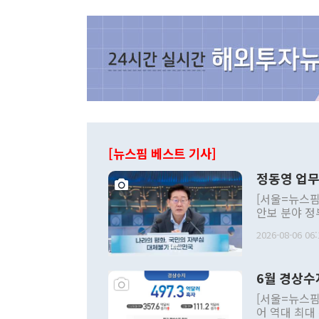
[뉴스핌 베스트 기사]
정동영 업무
[서울=뉴스핌
안보 분야 정
평화공존 발전
2026-08-06 06:
발언 중에는 
언한 것이 있
령은 공개적으
6월 경상수
주의적 희망에
관의 대북 정
[서울=뉴스핌
관 부처 장관
어 역대 최대