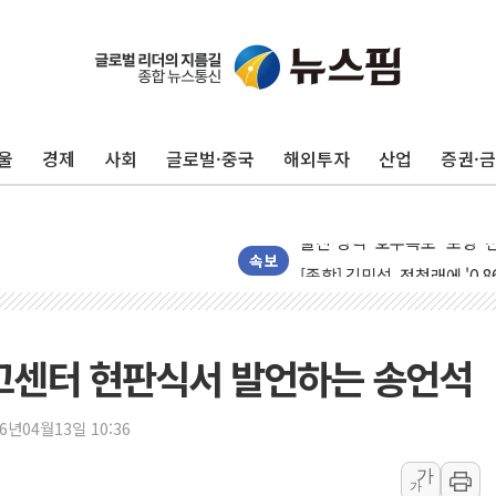
울
경제
사회
글로벌·중국
해외투자
산업
증권·
포항시 재난예산 40억 긴급 
울진·영덕 '호우특보'-포항 '
[종합] 김민석, 정청래에 '0.86
속보
인천 합동연설회 나선 송영길
김민석, 2주차 제주·인천 경선서
인사하는 김민석 당대표 후보
센터 현판식서 발언하는 송언석
[속보] 민주, 제주·인천 경선 결
[속보] 민주, 인천 경선 결과 발
26년04월13일 10:36
[속보] 민주, 제주 경선 결과 발
가
가
이번주 국내 주요 금융일정(8.1