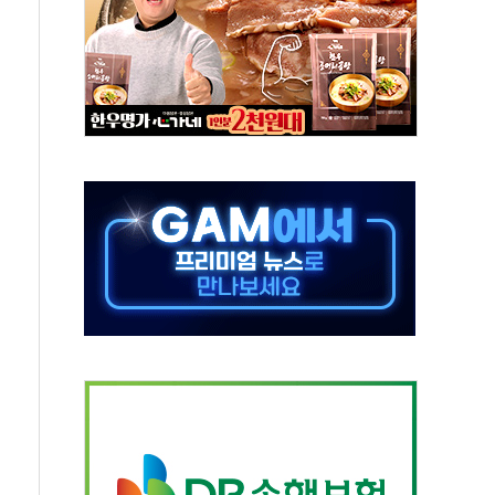
…공습 한계·탄약 부족 현실화
50㎜ 폭우…강원 동해안 강한 비 이어져
 환경미화원 수거차에 치여 사망
동…60대 남성 2명 숨져
보는 일 없게"…'결혼 페널티' 22개 과제 손본다
터보트 전복…1명 사망·1명 실종
의 날 참석..."국제적 시민 연대로 목소리 내야"
 실종 60대 나흘만에 숨진 채 발견
 살해 10대 아들 체포
' 받아친 정청래…제주 연설서 신경전 고조