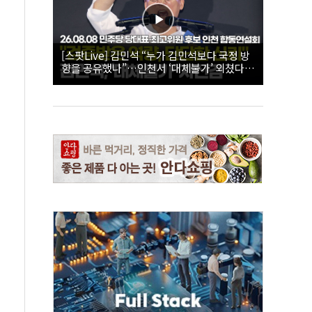
[스팟Live] 김민석 “누가 김민석보다 국정 방
향을 공유했나”…인천서 ‘대체불가’ 외쳤다 |
26.08.08 더불어민주당 당대표·최고위원 후
보 인천 합동연설회