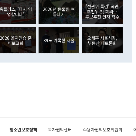
원에서 (참석을) 검토하고 있다"고 발언한 데 대해서도 조 장관
가 80억1000만달러, 외국인의 국내투자가 46억3000만달러
'선관위 특검' 국민
외교부의 몫"이라며 "아직 거기까지 진도가 나가지 않았다"고
홈플러스, '다시 영
2026년 동물원 여
. 증권투자에서는 외국인의 국내 주식 매도세가 이어졌다. 외
추천위 첫 회의…
업합니다'
름나기
장관이 이날 소개한 대북 구상과 설명은 정부 내 조율을 거치지
주식 투자는 차익실현 매도 등의 영향으로 316억1000만달러
후보추천 절차 착수
서 문제가 있다. 특히 주적 표현 대체와 국호 사용, 9·19 군
(-310억5000만달러)에 이어 역대 최대 순매도 기록을 다시
 4자회담 추진 등은 통일부 장관이 결정할 사안이 아니어서 월
국인의 국내 채권투자는 세계국채지수(WGBI) 자금 유입에도
이 나오고 있다. 이 대통령은 정 장관의 업무보고를 듣고 난
도래 영향으로 증가 폭이 줄어든 52억9000만달러를 기록했
무보고에 발표했다고 승인난 건 아니다"라고 재차 확인했다. 정
2026 을지연습 준
오세훈 서울시장,
 해외 증권투자는 주식을 중심으로 35억6000만달러 증가했
39도 기록한 서울
비보고회
부동산 대토론회
통은 "정 장관의 발언 내용은 대부분 국가안전보장회의(NSC)
newspim.com
된 사안이 아닌 정 장관의 개인적 생각에 가깝다"며 "안보 관
이 정부의 공식 정책이 아닌 사안을 추진하겠다고 업무보고를
 면전에서 '국군통수권자가 나서야 한다'고 주장한 것은 심각
 5일 청와대 영빈관에서 열린 통일
 외교 안보 부처 업무보고에서 발언하고 있다. [사진=청와대]
장이 현 시점에서 이미 참고가 될 수 없는 과거의 경험 또는 사
식에 기반하고 있다는 것이다. 정 장관이 주장하는 구상은 급
 있는 북한의 전략과 한반도 및 국제 정세를 전혀 반영하지
 비판이 제기되고 있다. 정 장관이 "흘러간 선(先)비핵화만
현실을 바꾸지 못한다"고 언급한 것은 지금까지의 대북 접근
 있다. 북핵 위기 발발 이후 지금까지 모든 핵 협상에서 한국
북한에 선비핵화를 공식적으로 요구한 적이 없기 때문이다. 지
 협상은 북한의 비핵화 조치에 한·미가 상응하는 대가를 제
로 이뤄졌다. 1994년 북·미 제네바 기본합의는 핵시설 동결
청소년보호정책
독자권익센터
수용자권익보호위원회
의 교환이었다. 2005년 9.19 공동성명도 북한의 비핵화 조치