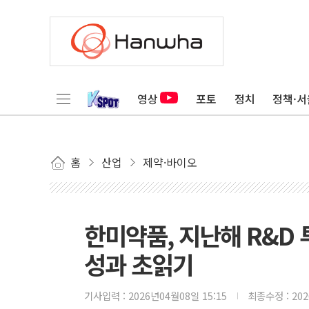
영상
포토
정치
정책·서
홈
산업
제약·바이오
한미약품, 지난해 R&D 
성과 초읽기
기사입력 :
2026년04월08일 15:15
최종수정 :
20