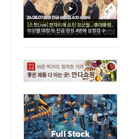
[스팟Live] 한자리에 모인 장군들...李대통령,
이상렬 대장 등 진급 장성 4명에 삼정검 수치
직접 수여｜26.08.07 장성 진급·삼정검 수치
수여식