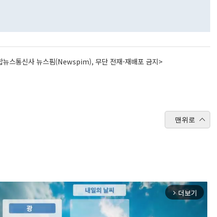
뉴스통신사 뉴스핌(Newspim), 무단 전재-재배포 금지>
맨위로
더보기
arrow_forward_ios