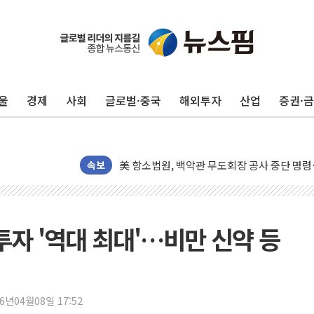
울
경제
사회
글로벌·중국
해외투자
산업
증권·
[종합] 이슬람 수니파 3국, '공동방위협정' 
트럼프, 백신·자폐증 행정명령 검토…"이르면
美 항소법원, 백악관 무도회장 공사 중단 명
속보
이란 핵심 원유 수출항 '하르그섬', 최근 1주일
美 고용 쇼크에 엔화 장중 급등…시장은 "또 
[AI MY 뉴스] 뉴욕 반도체주 프리뷰...美 고
투자 '역대 최대'…비만 신약 등
뉴욕증시 프리뷰, 美 고용 쇼크에 금리 인상 
[종합] 美 7월 고용 2만3000명 감소 '쇼크'
[사진] 이슬람 수니파 3개국, 공동방위협정 
뉴욕증시 개장 전 특징주...아틀라시안·클
26년04월08일 17:52
보훈부, 미 DPAA와 MOU… "6·25 미군 실