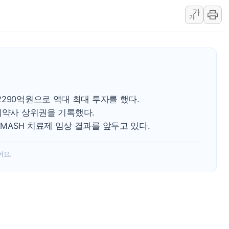
가
트럼프 "금리 내려야"…파월 때와 달리 워시엔
가
특정 정치인 측근 포항시 정책특보 내정설...포
李 "해남 태양광, 대한민국 다음 100년 밑거
李 대통령, '6시간 마라톤 부동산 2차 회의'
트럼프, 中 겨냥 폴리실리콘 관세 15% 부과
[사진] 빈살만과 에르도안의 만남
290억원으로 역대 최대 투자를 했다.
이란와이어 "이란 최고지도자 위독…곧 사망
요 제약사 상위권을 기록했다.
남동발전, 해남군에 국내 최대 규모 400MW 
ASH 치료제 임상 결과를 앞두고 있다.
[인도증시] 중동 불안 속 유가 상승에 소폭 하락
어요.