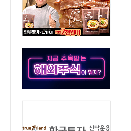
 톤 낮춰
항시 '시끌'
름…수도권 집중 완화 전환점"
 주재… "전폭적 공급 확대·속도전 총력"
…美 태양광주 급등
해도 놀랍지 않아"
태양광 착공…여의도 1.6배 규모
...금융주 낙폭 커