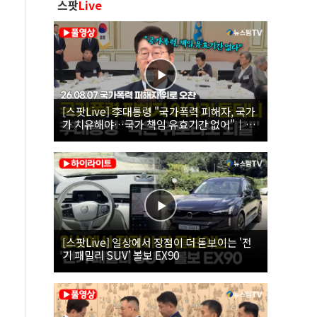
스팟
Live
[스팟Live] 李대통령 "국가폭력 피해자, 국가
가 치유해야…국가 책임 유효기간 없어"｜
26.08.07 국가폭력 피해자 위로 오찬
[스팟Live] 일상에서 장점이 더 돋보이는 '전
기 패밀리 SUV' 볼보 EX90