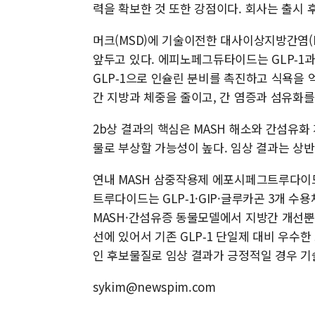
력을 확보한 것 또한 강점이다. 회사는 출시 후
머크(MSD)에 기술이전한 대사이상지방간염(
앞두고 있다. 에피노페그듀타이드는 GLP‑1
GLP‑1으로 인슐린 분비를 촉진하고 식욕을 
간 지방과 체중을 줄이고, 간 염증과 섬유화를
2b상 결과의 핵심은 MASH 해소와 간섬유화 개선
물로 부상할 가능성이 높다. 임상 결과는 상반
연내 MASH 삼중작용제 에포시페그트루다이드
트루다이드는 GLP‑1·GIP·글루카곤 3개 수
MASH·간섬유증 동물모델에서 지방간 개선뿐
선에 있어서 기존 GLP‑1 단일제 대비 우수
인 후보물질로 임상 결과가 긍정적일 경우 
sykim@newspim.com