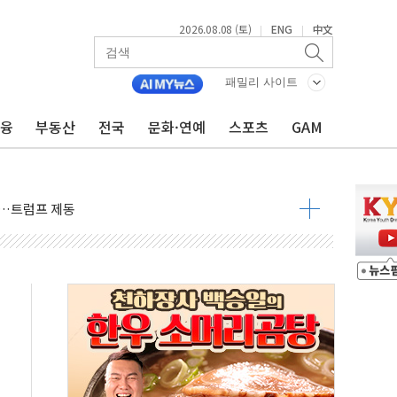
2026.08.08 (토)
ENG
中文
|
|
패밀리 사이트
금융
부동산
전국
문화·연예
스포츠
GAM
체결… 이스라엘·이란 위협에 맞설 자체 억지력 강화
 다음 주"
령…트럼프 제동
 이상 '올스톱'… 美 해상봉쇄 영향
개입했나" 촉각
용 쇼크에 반도체주 '활짝'
우려 후퇴…나스닥 선물 1%대 상승
…9월 금리 인상 기대 후퇴
체결
라우드플레어·태양광주↑ VS 트레이드데스크·웬디스↓
종자 7359명 끝까지 찾겠다"