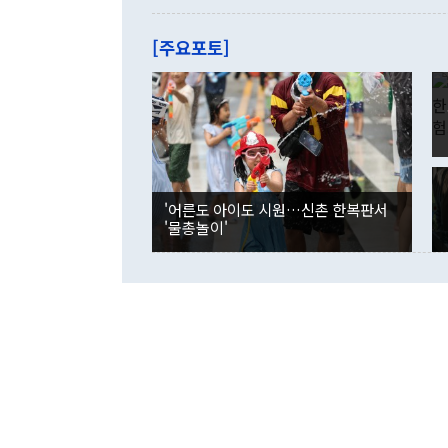
관은 업무보고
는 배당수입
주의에 근거한
줄면서 25억
[주요포토]
라며 "여러분
억1000만달
이 9월 러시
였던 올해 3
며 "정부 차
인의 해외투자
은 "그것은 
각각 증가했다
잘랐다. 정 
국인의 국내 
않았다는 점에
감소하며 전월
사합의 복원,
경신했다. 외
권이라는 지적
분기 말 만기
뒤 "여기 업
다. 내국인의
'어른도 아이도 시원…신촌 한복판서
부의 한 소식
다. eoyn2@
'물총놀이'
를 거쳐 결정
련 부처 장관
하고 대통령의
한 문제"라고 지적했다. 이재명 대통령이
외교 국방 등
2026.08.05 ◆시대착오적 접근, 대북 인식 오류 더욱 문제인 것은 정 장관
의 이같은 주
실과 다른 인
격히 변화하고
못하고 있다는
되뇌는 것은 