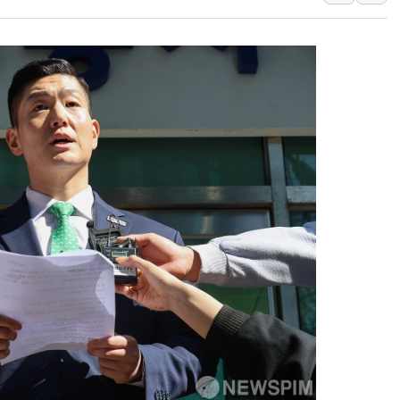
인천시 광복절 현수막 '태
병무청, 보충역 전면 손질…
홈플러스發 대형마트 판매,
윤준병·이해민 의원, '정부
'호우·산사태 주의보' 울진 
여야, 황희 '버스 하우스' 공