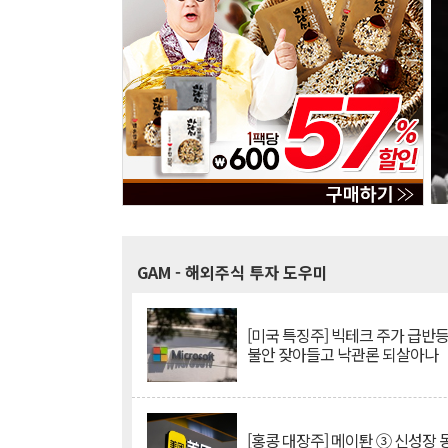
GAM
- 해외주식 투자 도우미
[미국 특징주] 빅테크 주가 급반등..
불안 잦아들고 낙관론 되살아나
[홍콩 대장주] 메이퇀 ③ 신성장