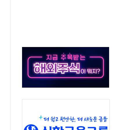
극기 거꾸로' 논란…이틀만에 철거
 예술·체육요원 최대 33% 감축
 역대 최대폭 감소한 9.4%↓…유통업계 양극화 심화
 특사'로 콜롬비아 대통령 취임식 참석
시간당 30mm 강한 비...호우 피해 없어
방…野 "청년 우롱 기괴" vs 與 "송구한 해프닝"