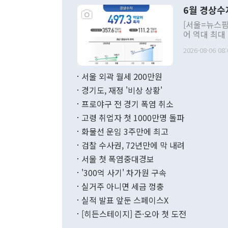
령은 공개적으
6월 경상수
주의적 희망에
관의 대북 정
[서울=뉴스핌
관 부처 장관
어 역대 최대
관의 무리한 
출 호조로 월
다. [정동영 통일부 장관이 지난달 23일 오후 서울 종로구 정부서울청사에
2026-08-06 08:
료=한국은행] 한국은행이 6일 발표한 '2026년 6월 국제수지(잠정)'에
서 취임 1주년 
면 지난 6월
부 장관 권한
1000만달러
서울 외곽 월세 200만원
발전 구상'을
이에 따라 올
적 갈등 해결
경기도, 재정 '비상 상황'
했다. 경상수
결과 혐오의 
9000만달러
프로야구 전 경기 폭염 취소
년간의 CVI
지 기준 상품
고령 취업자 첫 1000만명 돌파
무너졌다고도 
며 월간 기준
현실을 바꾸는
달러로 38.
화물선 운임 3주만에 최고
를 평화 체제
196.9% 급
검찰 수사권, 72년만에 막 내려
함께 4자 대
수출은 160
지만 이 대통
서울 첫 폭염중대경보
(18.6%) 
화공존 정책이
했다. 통관 기
'300억 사기' 차가원 구속
다"고 지적했
(16.4%)
투리가 잡혀 
실거주 아니면 세금 껑충
월(-10억9
쁜 상황이 초
증가와 유류할
실적 발표 앞둔 스페이스X
9·19 군사
기록했지만 
[히든스테이지] 즌·오아 첫 도전
"우리의 선의
로 전환됐다.
으로 약간의 의문
를 기록해 전