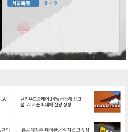
Mute
.AI
클라우드플레어 14% 급등해 신고
점...AI 지출 확대에 전망 상향
 동력의
[홍콩 대장주] 메이퇀② 실적은 고속 상