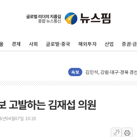
평택 진위면 공장서 질식사
포항 블루밸리 국가산단에 '
상주 낙동강 선착장 하류서 50
울
경제
사회
글로벌·중국
해외투자
산업
증권·
[종합] 김민석, 정청래에 누적 '
민주당 경북도당위원장에 오중
인천서 말다툼 중 어머니 살
김민석, 강원·대구·경북 경선서
속보
[속보] 민주, 강원·대구·경북 
[속보] 민주, 경북 경선 결과 
[속보] 민주, 대구 경선 결과 
보 고발하는 김재섭 의원
[속보] 민주, 강원 경선 결과 
정재헌 CEO, SKT 장기고
26년04월07일 10:20
최태원, 노소영에 9440억
가
가
하나금융, 명동 소상공인에 