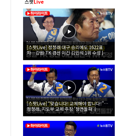
스팟
Live
[스팟Live] 정청래 대구 승리에도 1622표
차…강원·TK 경선 이긴 김민석 1위 수성 |
26.08.09 더불어민주당 당대표·최고위원 후
보 대구·경북 합동연설회
[스팟Live] “맞습니다! 교체해야 합니다!”…
정청래, 지도부 교체 주장 ‘정면돌파’ |
26.08.09 더불어민주당 당대표·최고위원 후
보 대구·경북 합동연설회