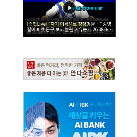
[스팟Live] “자기 이름으로 정당명을…” 송영
길이 피켓 문구 보고 놀란 이유는? | 26.08.09
더불어민주당 당대표·최고위원 후보 대구·경
북 합동연설회