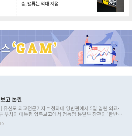
승, 밸류는 역대 저점
보고 논란
] 유신모 외교전문기자 = 청와대 영빈관에서 5일 열린 외교·
부 부처의 대통령 업무보고에서 정동영 통일부 장관의 '한반도
 구상'과 업무보고 발언이 논란을 빚고 있다. 이날 정 장관의
10
정부 내 조율을 거치지 않은 사안을 정책으로 추진하겠다고 공
는가 하면 사실 관계에 맞지 않은 설명도 있었다. 이재명 대통