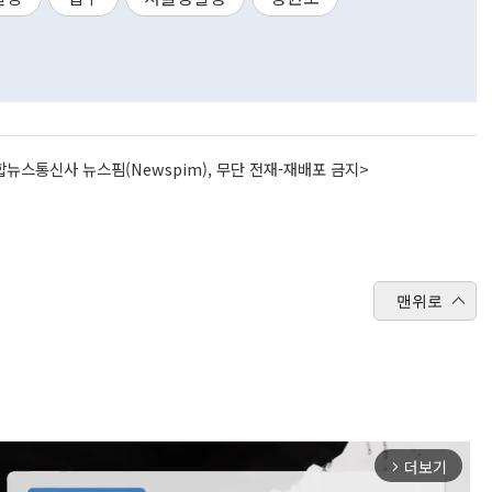
뉴스통신사 뉴스핌(Newspim), 무단 전재-재배포 금지>
맨위로
더보기
arrow_forward_ios