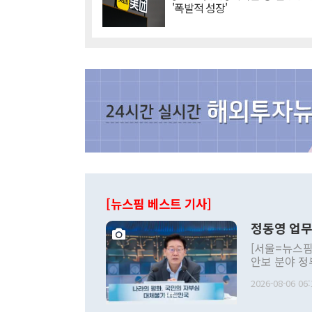
'폭발적 성장'
[뉴스핌 베스트 기사]
정동영 업무
[서울=뉴스핌
안보 분야 정
평화공존 발전
2026-08-06 06:
발언 중에는 
언한 것이 있