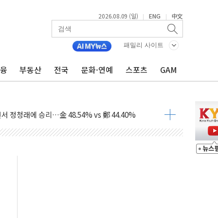
2026.08.09 (일)
ENG
中文
|
|
고 발생…작업자 1명 숨져
철강 AI융합실증센터' 들어선다
패밀리 사이트
대 숨진 채 발견...경찰, 조사 중
금융
부동산
전국
문화·연예
스포츠
GAM
1.48%p' 차 선두 유지...金 46.01% vs 鄭 44.53%
기 당선...합산득표율 68.63%
해 10대 구속…범행 후 반려견도 죽여
 정청래에 승리…金 48.54% vs 鄭 44.40%
경선 결과...김민석 48.54% 정청래 44.40%
발표...김민석 47.37% 정청래 45.71% 송영길 6.92%
발표...정청래 47.82% 김민석 46.35% 송영길 5.83%
발표...김민석 50.30% 정청래 41.94% 송영길 7.76%
객 400명 맞이…"마음 잇는 시간 되길"
 지급 확정되나…재상고 앞두고 막판 셈법
'행복상자' 전달