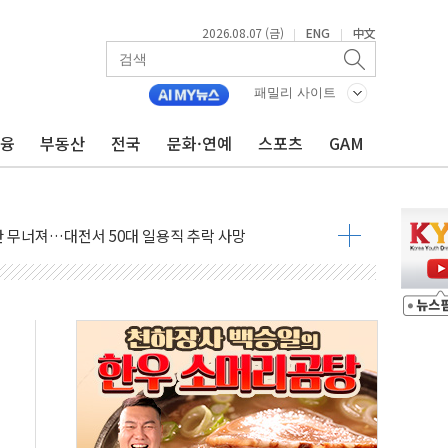
2026.08.07 (금)
ENG
中文
|
|
패밀리 사이트
금융
부동산
전국
문화·연예
스포츠
GAM
침수 예측"…건설연, AI 위험기상 기술 개발
세액공제·인증제도 개선 수혜 기대"
 무너져…대전서 50대 일용직 추락 사망
출 풀고 재개발·재건축 촉진하는 것이 부동산 정상화"
'尹 관저 이전 감사 무마' 유병호 감사위원 구속 기소
이버…내년 AI 팩토리 매출 본격화
원 환시 개입...4월 말 '56조원' 사상 최대
재단, 스타트업 지원 프로그램 성료
사기 혐의' 차가원 대표 구속 송치
놓고 국민만 잡아"
 책임' 임성근 전 사단장 항소심도 징역 3년 선고