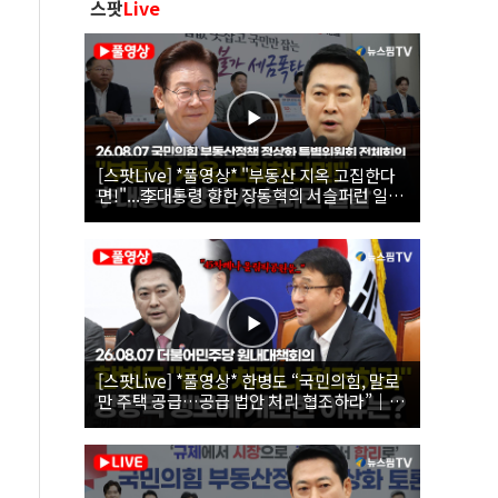
스팟
Live
[스팟Live] *풀영상* "부동산 지옥 고집한다
면!"...李대통령 향한 장동혁의 서슬퍼런 일갈
| 26.08.07 국민의힘 부동산정책 정상화 특별
위원회 전체회의
[스팟Live] *풀영상* 한병도 “국민의힘, 말로
만 주택 공급…공급 법안 처리 협조하라”｜
26.08.07 더불어민주당 원내대책회의