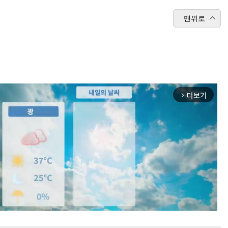
맨위로
더보기
arrow_forward_ios