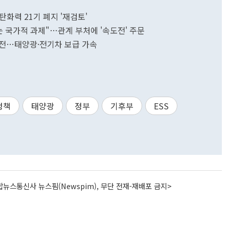
화력 21기 폐지 '재검토'
는 국가적 과제"…관계 부처에 '속도전' 주문
도전…태양광·전기차 보급 가속
정책
태양광
정부
기후부
ESS
뉴스통신사 뉴스핌(Newspim), 무단 전재-재배포 금지>