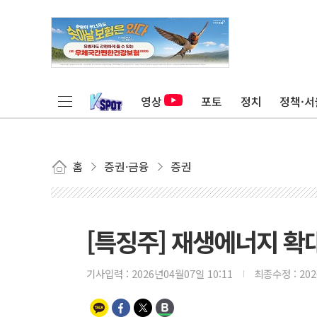
영상
포토
정치
정책·서
홈
증권·금융
증권
[특징주] 재생에너지 확대
기사입력 :
2026년04월07일 10:11
최종수정 :
20