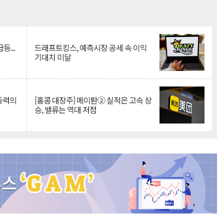
Mute
등...
드래프트킹스, 예측시장 공세 속 이익
기대치 미달
 동력의
[홍콩 대장주] 메이퇀② 실적은 고속 상
승, 밸류는 역대 저점