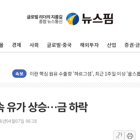
유럽증시, 美 고용 예상 밖 부진에 연준 금리 인상 가능성 
미 연준 매파 기세 꺾이나…고용 감소에 9월 동결 전망 우
[종합] 이슬람 수니파 3국, '공동방위협정' 체결… 이스라
울
경제
사회
글로벌·중국
해외투자
산업
증권·
트럼프, 백신·자폐증 행정명령 검토…"이르면 다음 주"
美 항소법원, 백악관 무도회장 공사 중단 명령…트럼프 제
이란 핵심 원유 수출항 '하르그섬', 최근 1주일 이상 '올스
美 고용 쇼크에 엔화 장중 급등…시장은 "또 개입했나" 촉
속보
[AI MY 뉴스] 뉴욕 반도체주 프리뷰...美 고용 쇼크에 반도
뉴욕증시 프리뷰, 美 고용 쇼크에 금리 인상 우려 후퇴…나
[종합] 美 7월 고용 2만3000명 감소 '쇼크'…9월 금리 인
 속 유가 상승…금 하락
[사진] 이슬람 수니파 3개국, 공동방위협정 체결
뉴욕증시 개장 전 특징주...아틀라시안·클라우드플레어
26년04월07일 06:18
보훈부, 미 DPAA와 MOU… "6·25 미군 실종자 7359명
가
가
트럼프 "금리 내려야"…파월 때와 달리 워시엔 톤 낮춰