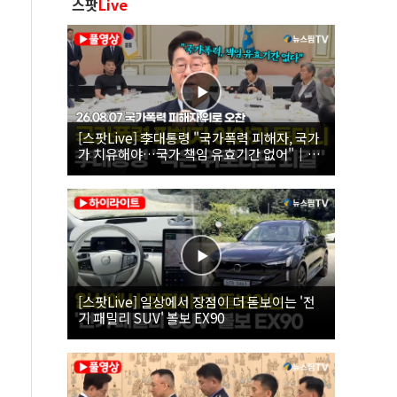
스팟
Live
[스팟Live] 李대통령 "국가폭력 피해자, 국가
가 치유해야…국가 책임 유효기간 없어"｜
26.08.07 국가폭력 피해자 위로 오찬
[스팟Live] 일상에서 장점이 더 돋보이는 '전
기 패밀리 SUV' 볼보 EX90