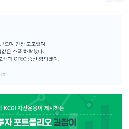
특정 정치인 측근 포항시 정책특보 내정설...포항시 '시끌'
李 "해남 태양광, 대한민국 다음 100년 밑거름…수도권 집
李 대통령, '6시간 마라톤 부동산 2차 회의' 주재… "전폭
트럼프, 中 겨냥 폴리실리콘 관세 15% 부과…美 태양광주
[사진] 빈살만과 에르도안의 만남
고받으며 긴장 고조했다.
이란와이어 "이란 최고지도자 위독…곧 사망해도 놀랍지 
금값은 소폭 하락했다.
모색과 OPEC 증산 합의했다.
어요.