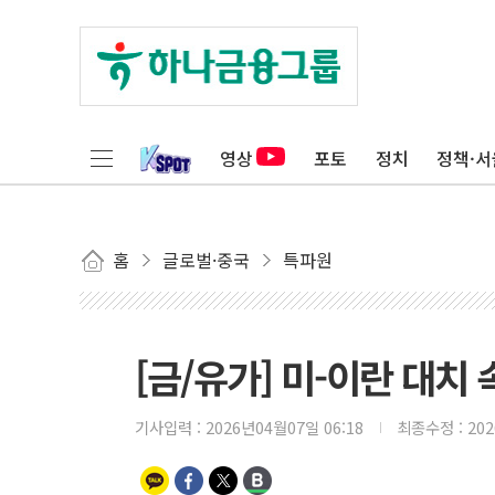
영상
포토
정치
정책·서
홈
글로벌·중국
특파원
[금/유가] 미-이란 대치
기사입력 :
2026년04월07일 06:18
최종수정 :
20