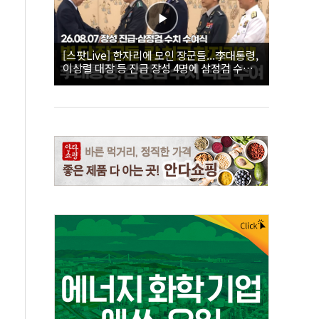
[스팟Live] 한자리에 모인 장군들...李대통령,
이상렬 대장 등 진급 장성 4명에 삼정검 수치
직접 수여｜26.08.07 장성 진급·삼정검 수치
수여식