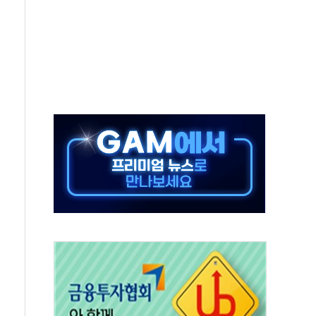
중 완화 전환점"
적 공급 확대·속도전 총력"
 급등
않아"