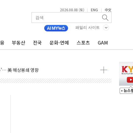
2026.08.08 (토)
ENG
中文
|
|
낮아지며 상승… STOXX 600 지수는 나흘 연속 최고치
세
패밀리 사이트
엘·이란 위협에 맞설 자체 억지력 강화
금융
부동산
전국
문화·연예
스포츠
GAM
동
톱'… 美 해상봉쇄 영향
각
체주 '활짝'
스닥 선물 1%대 상승
상 기대 후퇴
·태양광주↑ VS 트레이드데스크·웬디스↓
 끝까지 찾겠다"