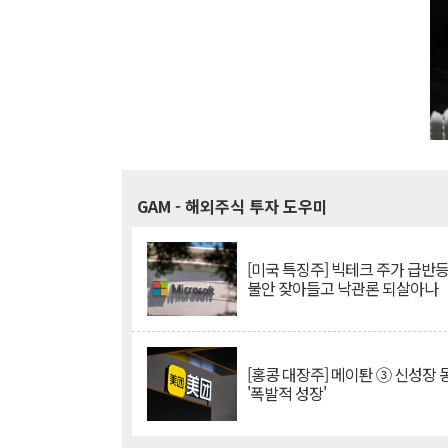
GAM
- 해외주식 투자 도우미
[미국 특징주] 빅테크 주가 급반등..
불안 잦아들고 낙관론 되살아나
[홍콩 대장주] 메이퇀 ③ 신성장
'폭발적 성장'