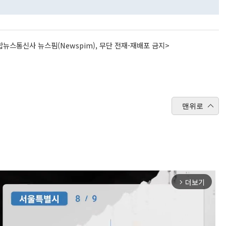
뉴스통신사 뉴스핌(Newspim), 무단 전재-재배포 금지>
맨위로
더보기
arrow_forward_ios