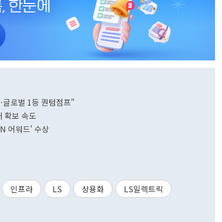
…글로벌 1등 퀀텀점프"
재 확보 속도
N 어워드' 수상
인프라
LS
상용화
LS일렉트릭