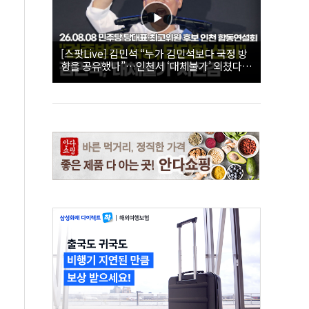
[스팟Live] 김민석 “누가 김민석보다 국정 방
향을 공유했나”…인천서 ‘대체불가’ 외쳤다 |
26.08.08 더불어민주당 당대표·최고위원 후
보 인천 합동연설회