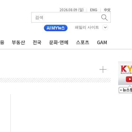
2026.08.09 (일)
ENG
中文
|
|
투입…고수온 양식장 복구·지원 '총력'
산사태 주의보'...경북도, 호우 피해·통제구간 없어
패밀리 사이트
%p' 차 재역전 성공...金 45.42% vs 鄭 44.56%
금융
부동산
전국
문화·연예
스포츠
GAM
·정청래·김민석 당대표 후보
 정청래에 승리...47.75% vs 42.08%
과 발표...김민석 47.75% 정청래 42.08%
표...김민석 45.09% 정청래 43.27% 송영길 11.63%
표...김민석 52.64% 정청래 39.89% 송영길 7.47%
0~8.14)
…공습 한계·탄약 부족 현실화
50㎜ 폭우…강원 동해안 강한 비 이어져
 환경미화원 수거차에 치여 사망
동…60대 남성 2명 숨져