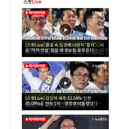
스팟
Live
[스팟Live] 환호 속 입장해 나란히 ‘찰칵’…서
로 ‘저격 연설’ 들을 때 후보들 표정은? |
26.08.08 더불어민주당 당대표·최고위원 후
보 인천 합동연설회
[스팟Live] 김민석 제주 52.64%·인천
45.09%로 연속 1위…정청래 따돌렸다’ |
26.08.08 더불어민주당 당대표·최고위원 후
보 인천 합동연설회