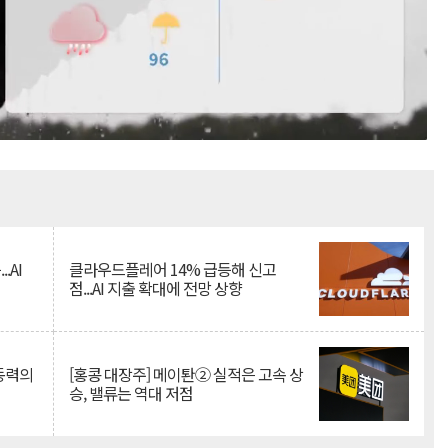
Mute
.AI
클라우드플레어 14% 급등해 신고
점...AI 지출 확대에 전망 상향
 동력의
[홍콩 대장주] 메이퇀② 실적은 고속 상
승, 밸류는 역대 저점