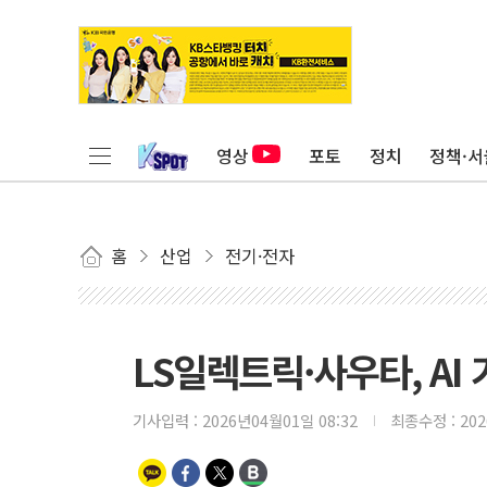
영상
포토
정치
정책·서
홈
산업
전기·전자
LS일렉트릭·사우타, A
기사입력 :
2026년04월01일 08:32
최종수정 :
20