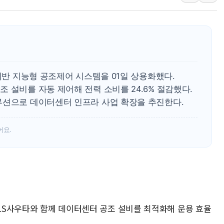
李대통령 "결혼 때문에 손해 
여수 오동도 인근 해상서 모
추미애, '위안부' 피해자 기림
인천 선재도 갯벌서 해루질 중
인천서 말다툼 중 어머니 흉기
 기반 지능형 공조제어 시스템을 01일 상용화했다.
'화합' 꺼낸 김민석에 '뻔뻔
 설비를 자동 제어해 전력 소비를 24.6% 절감했다.
루션으로 데이터센터 인프라 사업 확장을 추진한다.
어요.
 LS사우타와 함께 데이터센터 공조 설비를 최적화해 운용 효율