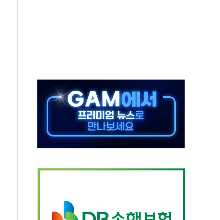
보는 일 없게"…'결혼 페널티' 22개 과제 손본다
터보트 전복…1명 사망·1명 실종
의 날 참석..."국제적 시민 연대로 목소리 내야"
 실종 60대 나흘만에 숨진 채 발견
 살해 10대 아들 체포
' 받아친 정청래…제주 연설서 신경전 고조