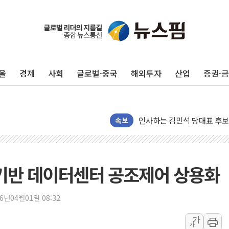
포항시 재난예산 40억 긴급 
울진·영덕 '호우특보'-포항 '
[종합] 김민석, 정청래에 '0.86
울
경제
사회
글로벌·중국
해외투자
산업
증권·
인천 합동연설회 나선 송영길
김민석, 2주차 제주·인천 경선서
인사하는 김민석 당대표 후보
[속보] 민주, 제주·인천 경선 결
속보
[속보] 민주, 인천 경선 결과 발
[속보] 민주, 제주 경선 결과 발
이번주 국내 주요 금융일정(8.1
I 기반 데이터센터 공조제어 상용화
美, 이란전 출구전략 만지작
강릉·동해·삼척 시간당 최대 
26년04월01일 08:32
폐기물 수거하다 참변…60대
가
가
서울 중랑구 주택가서 흉기 난